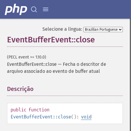
Selecione a língua:
EventBufferEvent::close
(PECL event >= 1.10.0)
EventBufferEvent::close
—
Fecha o descritor de
arquivo associado ao evento de buffer atual
Descrição
¶
public
function
EventBufferEvent::close
():
void