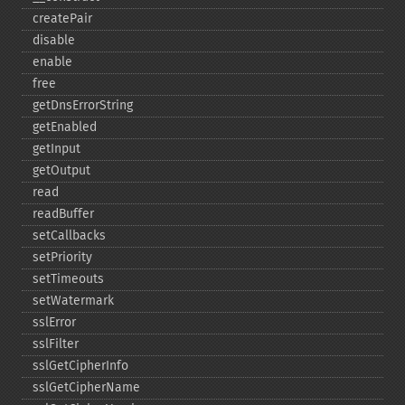
createPair
disable
enable
free
getDnsErrorString
getEnabled
getInput
getOutput
read
readBuffer
setCallbacks
setPriority
setTimeouts
setWatermark
sslError
sslFilter
sslGetCipherInfo
sslGetCipherName