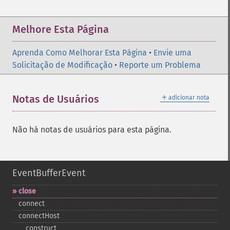
Melhore Esta Página
Aprenda Como Melhorar Esta Página
•
Envie uma
Solicitação de Modificação
•
Reporte um Problema
＋
Notas de Usuários
adicionar nota
Não há notas de usuários para esta página.
EventBufferEvent
close
connect
connectHost
_​_​construct