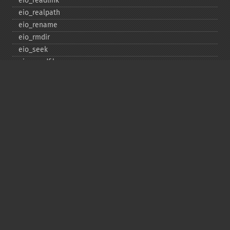
eio_​readlink
eio_​realpath
eio_​rename
eio_​rmdir
eio_​seek
eio_​sendfile
eio_​set_​max_​idle
eio_​set_​max_​parallel
eio_​set_​max_​poll_​reqs
eio_​set_​max_​poll_​time
eio_​set_​min_​parallel
eio_​stat
eio_​statvfs
eio_​symlink
eio_​sync
eio_​sync_​file_​range
eio_​syncfs
eio_​truncate
eio_​unlink