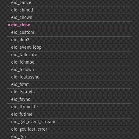
eio_​cancel
eio_​chmod
eio_​chown
eio_​close
eio_​custom
eio_​dup2
eio_​event_​loop
eio_​fallocate
eio_​fchmod
eio_​fchown
eio_​fdatasync
eio_​fstat
eio_​fstatvfs
eio_​fsync
eio_​ftruncate
eio_​futime
eio_​get_​event_​stream
eio_​get_​last_​error
eio_​grp