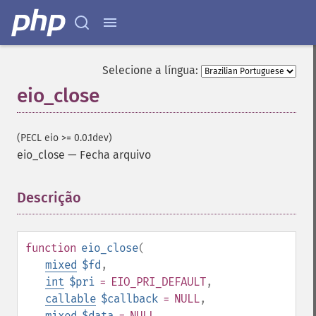
Selecione a língua:
eio_close
(PECL eio >= 0.0.1dev)
eio_close
—
Fecha arquivo
Descrição
¶
function
eio_close
(
mixed
$fd
,
int
$pri
= EIO_PRI_DEFAULT
,
callable
$callback
= NULL
,
mixed
$data
= NULL