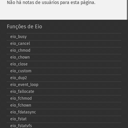
Não há notas de usuários para esta página.
Funções de Eio
eio_​busy
eio_​cancel
eio_​chmod
eio_​chown
eio_​close
eio_​custom
eio_​dup2
eio_​event_​loop
eio_​fallocate
eio_​fchmod
eio_​fchown
eio_​fdatasync
eio_​fstat
eio_​fstatvfs