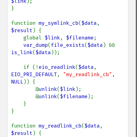
$link
);

}

function 
my_symlink_cb
(
$data
, 
$result
) {

    global 
$link
, 
$filename
;

var_dump
(
file_exists
(
$data
) && 
is_link
(
$data
));

    if (!
eio_readlink
(
$data
, 
EIO_PRI_DEFAULT
, 
"my_readlink_cb"
, 
NULL
)) {

        @
unlink
(
$link
);

        @
unlink
(
$filename
);

    }

}

function 
my_readlink_cb
(
$data
, 
$result
) {
