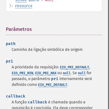
):
resource
Parâmetros
¶
path
Caminho da ligação simbólica de origem
pri
A prioridade da requisição:
,
EIO_PRI_DEFAULT
,
ou
. Se
for
EIO_PRI_MIN
EIO_PRI_MAX
null
null
passado, o parâmetro
pri
internamente será
definido como
.
EIO_PRI_DEFAULT
callback
A função
callback
é chamada quando a
requisição é concluída. Ela deve corresponder