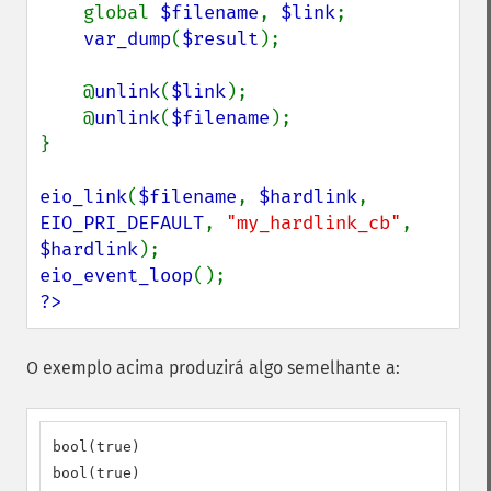
    global 
$filename
, 
$link
;

var_dump
(
$result
);

    @
unlink
(
$link
);

    @
unlink
(
$filename
);

}

eio_link
(
$filename
, 
$hardlink
, 
EIO_PRI_DEFAULT
, 
"my_hardlink_cb"
, 
$hardlink
eio_event_loop
?>
O exemplo acima produzirá algo semelhante a:
bool(true)

bool(true)
