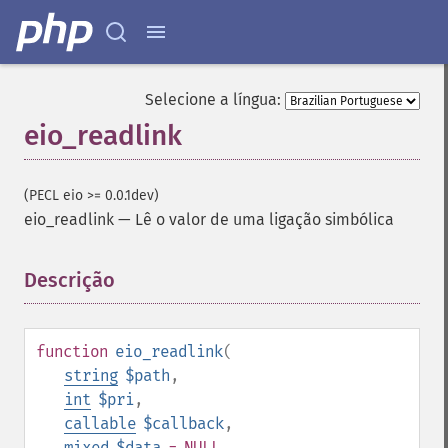
Selecione a língua:
eio_readlink
(PECL eio >= 0.0.1dev)
eio_readlink
—
Lê o valor de uma ligação simbólica
Descrição
¶
function
eio_readlink
(
string
$path
,
int
$pri
,
callable
$callback
,
mixed
$data
= NULL