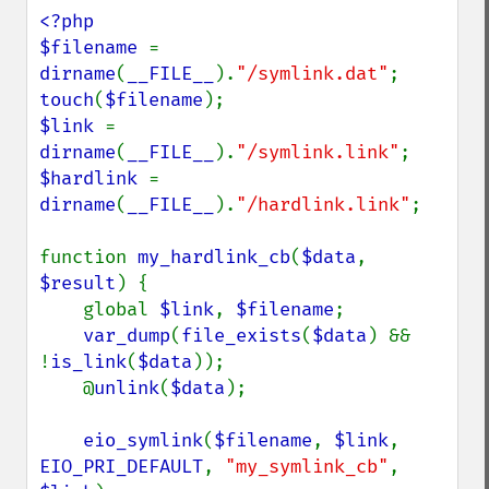
<?php

$filename 
= 
dirname
(
__FILE__
).
"/symlink.dat"
touch
(
$filename
$link 
= 
dirname
(
__FILE__
).
"/symlink.link"
$hardlink 
= 
dirname
(
__FILE__
).
"/hardlink.link"
;

function 
my_hardlink_cb
(
$data
, 
$result
) {

    global 
$link
, 
$filename
;

var_dump
(
file_exists
(
$data
) && 
!
is_link
(
$data
));

    @
unlink
(
$data
);

eio_symlink
(
$filename
, 
$link
, 
EIO_PRI_DEFAULT
, 
"my_symlink_cb"
, 