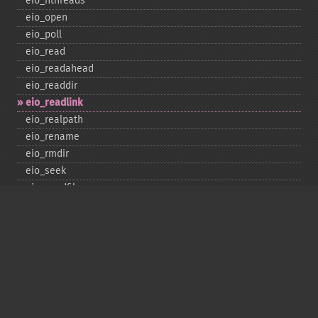
eio_​nthreads
eio_​open
eio_​poll
eio_​read
eio_​readahead
eio_​readdir
eio_​readlink
eio_​realpath
eio_​rename
eio_​rmdir
eio_​seek
eio_​sendfile
eio_​set_​max_​idle
eio_​set_​max_​parallel
eio_​set_​max_​poll_​reqs
eio_​set_​max_​poll_​time
eio_​set_​min_​parallel
eio_​stat
eio_​statvfs