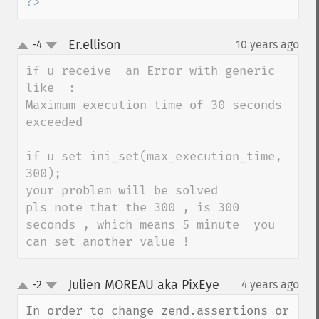
?>
Er.ellison
-4
10 years ago
¶
up
down
if u receive  an Error with generic 
like  :

Maximum execution time of 30 seconds 
exceeded 

if u set ini_set(max_execution_time, 
300);

your problem will be solved 

pls note that the 300 , is 300 
seconds , which means 5 minute  you 
can set another value !
Julien MOREAU aka PixEye
-2
4 years ago
¶
up
down
In order to change zend.assertions or 