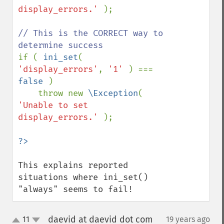
display_errors.' 
);

// This is the CORRECT way to 
if ( 
ini_set
( 
'display_errors'
, 
'1' 
) === 
false 
) 

    throw new 
\Exception
( 
'Unable to set 
display_errors.' 
);    

This explains reported 
situations where ini_set() 
"always" seems to fail!
daevid at daevid dot com
11
19 years ago
¶
up