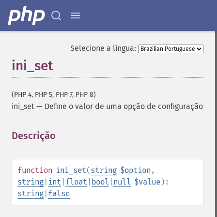
Selecione a língua:
ini_set
(PHP 4, PHP 5, PHP 7, PHP 8)
ini_set
—
Define o valor de uma opção de configuração
Descrição
¶
function
ini_set
(
string
$option
,
string
|
int
|
float
|
bool
|
null
$value
):
string
|
false