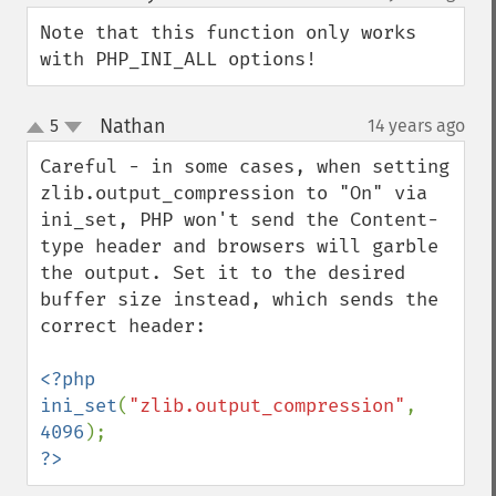
up
down
Note that this function only works 
with PHP_INI_ALL options!
Nathan
5
14 years ago
¶
up
down
Careful - in some cases, when setting 
zlib.output_compression to "On" via 
ini_set, PHP won't send the Content-
type header and browsers will garble 
the output. Set it to the desired 
buffer size instead, which sends the 
correct header:

<?php

ini_set
(
"zlib.output_compression"
, 
4096
?>