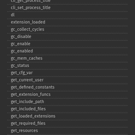
cli_​get_​process_​title
cli_​set_​process_​title
dl
extension_​loaded
gc_​collect_​cycles
gc_​disable
gc_​enable
gc_​enabled
gc_​mem_​caches
gc_​status
get_​cfg_​var
get_​current_​user
get_​defined_​constants
get_​extension_​funcs
get_​include_​path
get_​included_​files
get_​loaded_​extensions
get_​required_​files
get_​resources