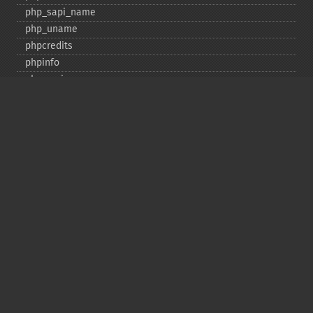
php_​sapi_​name
php_​uname
phpcredits
phpinfo
phpversion
putenv
set_​include_​path
set_​time_​limit
sys_​get_​temp_​dir
version_​compare
zend_​thread_​id
zend_​version
Deprecated
assert_​options
get_​magic_​quotes_​gpc
get_​magic_​quotes_​runtime
restore_​include_​path