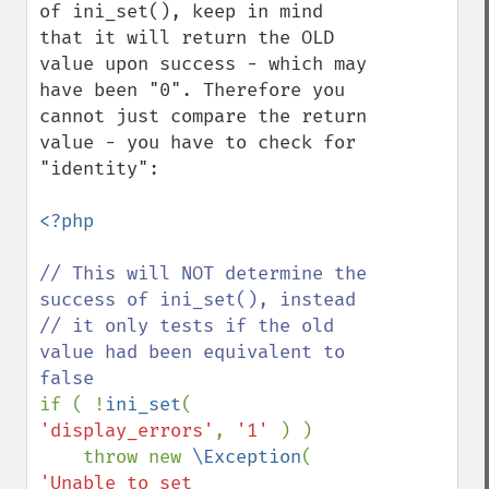
of ini_set(), keep in mind 
that it will return the OLD 
value upon success - which may 
have been "0". Therefore you 
cannot just compare the return 
value - you have to check for 
"identity":

<?php

// This will NOT determine the 
success of ini_set(), instead

// it only tests if the old 
value had been equivalent to 
if ( !
ini_set
( 
'display_errors'
, 
'1' 
) ) 

    throw new 
\Exception
( 
'Unable to set 