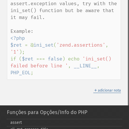
assert.exception values, try with the 
ini_set() function but be aware that 
it may fail.

<?php

$ret 
= @
ini_set
(
'zend.assertions'
, 
'1'
);

if (
$ret 
=== 
false
) echo 
'ini_set() 
failed before line '
, 
__LINE__
, 
PHP_EOL
;
＋
adicionar nota
Funções para Opções/Info do PHP
assert