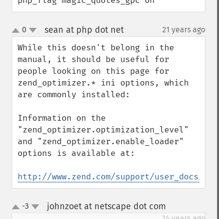
php_flag magic_quotes_gpc on
sean at php dot net
0
21 years ago
¶
up
down
While this doesn't belong in the 
manual, it should be useful for 
people looking on this page for 
zend_optimizer.* ini options, which 
are commonly installed:

Information on the 
"zend_optimizer.optimization_level" 
and "zend_optimizer.enable_loader" 
options is available at:

http://www.zend.com/support/user_docs/Zen
johnzoet at netscape dot com
-3
¶
up
down
24 years ago