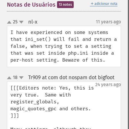
＋
Notas de Usuários
adicionar nota
13 notes
nl-x
25
11 years ago
¶
up
down
I have experienced on some systems 
that ini_set() will fail and return a 
false, when trying to set a setting 
that was set inside php.ini inside a 
per-host setting. Beware of this.
Tr909 at com dot nospam dot bigfoot
18
¶
up
down
24 years ago
[[[Editors note: Yes, this is 
very true.  Same with 

register_globals, 
magic_quotes_gpc and others.

]]]
