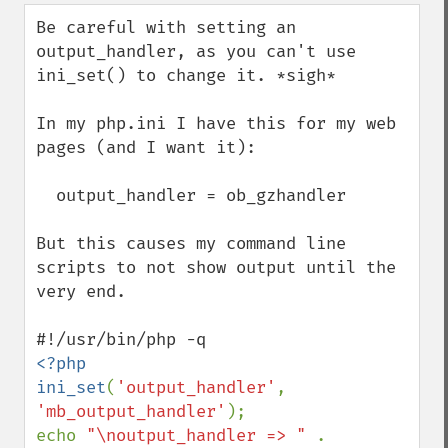
down
Be careful with setting an 
output_handler, as you can't use 
ini_set() to change it. *sigh*

In my php.ini I have this for my web 
pages (and I want it): 

  output_handler = ob_gzhandler

But this causes my command line 
scripts to not show output until the 
very end.

<?php

ini_set
(
'output_handler'
, 
'mb_output_handler'
);

echo 
"\noutput_handler => " 
. 