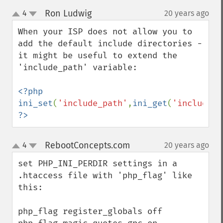
Ron Ludwig
4
20 years ago
¶
up
down
When your ISP does not allow you to 
add the default include directories - 
it might be useful to extend the 
'include_path' variable:

<?php 
ini_set
(
'include_path'
,
ini_get
(
'include_p
?>
RebootConcepts.com
4
20 years ago
¶
up
down
set PHP_INI_PERDIR settings in a 
.htaccess file with 'php_flag' like 
this:

php_flag register_globals off
