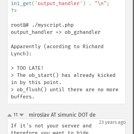
ini_get
(
'output_handler'
) . 
"\n"
root@# ./myscript.php

output_handler => ob_gzhandler

Apparently (acording to Richard 
Lynch):

> TOO LATE!

> The ob_start() has already kicked 
in by this point.

> ob_flush() until there are no more 
buffers.
miroslav AT simunic DOT de
11
¶
up
down
23 years ago
If it's not your server and 
therefore you want to hide 