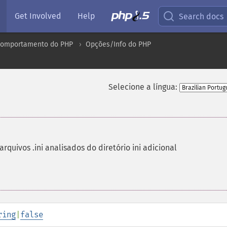
Get Involved
Help
Search docs
comportamento do PHP
Opções/Info do PHP
Selecione a língua:
rquivos .ini analisados ​​do diretório ini adicional
ring
|
false