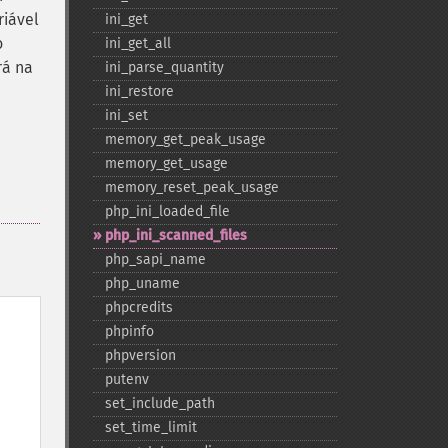
riável
ini_​get
o
ini_​get_​all
rá na
ini_​parse_​quantity
ini_​restore
ini_​set
memory_​get_​peak_​usage
memory_​get_​usage
memory_​reset_​peak_​usage
php_​ini_​loaded_​file
php_​ini_​scanned_​files
php_​sapi_​name
php_​uname
phpcredits
phpinfo
phpversion
putenv
set_​include_​path
set_​time_​limit