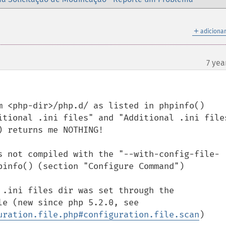
＋
adicionar
7 yea
m <php-dir>/php.d/ as listed in phpinfo() 
itional .ini files" and "Additional .ini files
 returns me NOTHING!

s not compiled with the "--with-config-file-
pinfo() (section "Configure Command")

 .ini files dir was set through the 
"PHP_INI_SCAN_DIR" system variable (new since php 5.2.0, see 
uration.file.php#configuration.file.scan
)
