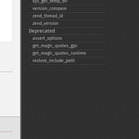
sys_​get_​temp_​dir
version_​compare
zend_​thread_​id
zend_​version
Deprecated
assert_​options
get_​magic_​quotes_​gpc
get_​magic_​quotes_​runtime
restore_​include_​path