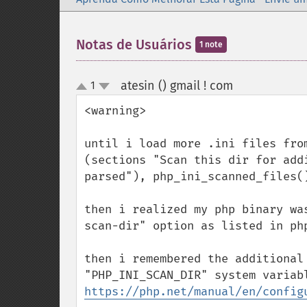
Notas de Usuários
1 note
atesin () gmail ! com
1
¶
up
down
<warning>

until i load more .ini files fro
(sections "Scan this dir for add
parsed"), php_ini_scanned_files()
then i realized my php binary wa
scan-dir" option as listed in ph
then i remembered the additional
https://php.net/manual/en/config