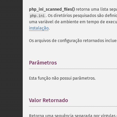
php_ini_scanned_files()
retorna uma lista sepa
. Os diretórios pesquisados ​​são de
php.ini
uma variável de ambiente em tempo de execu
instalação
.
Os arquivos de configuração retornados inclu
Parâmetros
¶
Esta função não possui parâmetros.
Valor Retornado
¶
Retorna uma sequência separada por vírgulas d