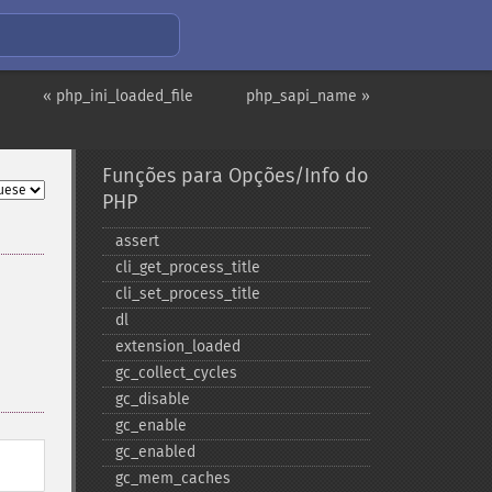
« php_ini_loaded_file
php_sapi_name »
Funções para Opções/Info do
PHP
assert
cli_​get_​process_​title
cli_​set_​process_​title
dl
extension_​loaded
gc_​collect_​cycles
gc_​disable
gc_​enable
gc_​enabled
gc_​mem_​caches