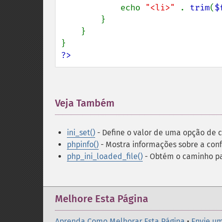
            echo 
"<li>" 
. 
trim
(
$
        }

    }

?>
Veja Também
¶
ini_set()
- Define o valor de uma opção de 
phpinfo()
- Mostra informações sobre a con
php_ini_loaded_file()
- Obtém o caminho par
Melhore Esta Página
Aprenda Como Melhorar Esta Página
•
Envie um