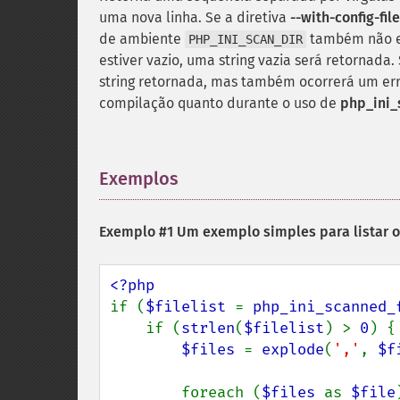
uma nova linha. Se a diretiva
--with-config-fil
de ambiente
também não es
PHP_INI_SCAN_DIR
estiver vazio, uma string vazia será retornada
string retornada, mas também ocorrerá um err
compilação quanto durante o uso de
php_ini_
Exemplos
¶
Exemplo #1 Um exemplo simples para listar o
if (
$filelist 
= 
php_ini_scanned_
    if (
strlen
(
$filelist
) > 
0
) {

$files 
= 
explode
(
','
, 
$f
        foreach (
$files 
as 
$file