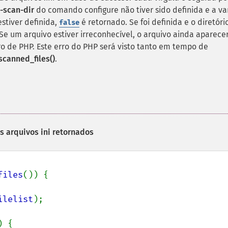
e-scan-dir
do comando configure não tiver sido definida e a va
tiver definida,
é retornado. Se foi definida e o diretóri
false
. Se um arquivo estiver irreconhecível, o arquivo ainda aparece
o de PHP. Este erro do PHP será visto tanto em tempo de
scanned_files()
.
s arquivos ini retornados
files
()) {

ilelist
);

) {
