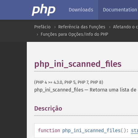
Downloads
Documentation
Prefácio
Referência das Funções
Afetando o 
Funções para Opções/Info do PHP
php_ini_scanned_files
(PHP 4 >= 4.3.0, PHP 5, PHP 7, PHP 8)
php_ini_scanned_files
—
Retorna uma lista de a
Descrição
¶
function
php_ini_scanned_files
():
st