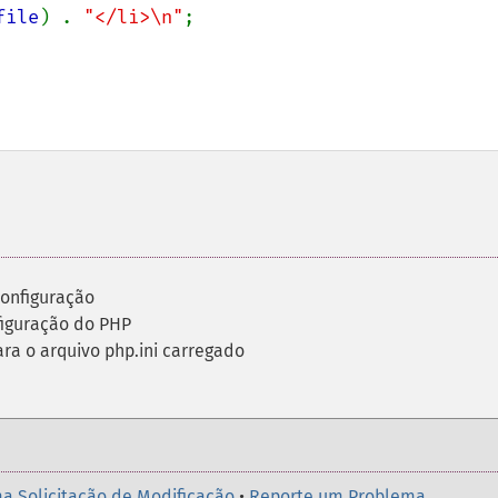
file
) . 
"</li>\n"
;

configuração
figuração do PHP
a o arquivo php.ini carregado
a Solicitação de Modificação
•
Reporte um Problema