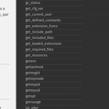
gc_​status
s o
get_​cfg_​var
, por
get_​current_​user
get_​defined_​constants
get_​extension_​funcs
get_​include_​path
get_​included_​files
get_​loaded_​extensions
get_​required_​files
get_​resources
getenv
getlastmod
getmygid
getmyinode
getmypid
getmyuid
getopt
getrusage
r
ini_​alter