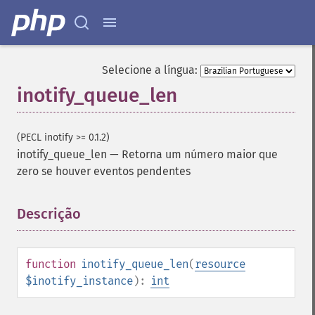
Selecione a língua:
inotify_queue_len
(PECL inotify >= 0.1.2)
inotify_queue_len
—
Retorna um número maior que
zero se houver eventos pendentes
Descrição
¶
function
inotify_queue_len
(
resource
$inotify_instance
):
int