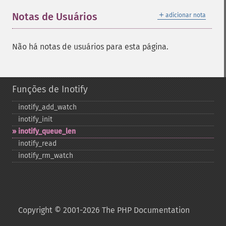
＋
Notas de Usuários
adicionar nota
Não há notas de usuários para esta página.
Funções de Inotify
inotify_​add_​watch
inotify_​init
inotify_​queue_​len
inotify_​read
inotify_​rm_​watch
Copyright © 2001-2026 The PHP Documentation