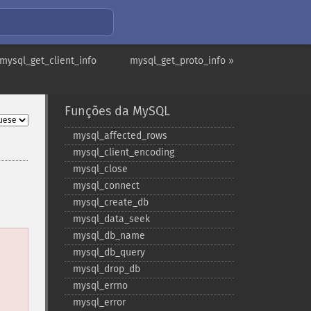
 mysql_get_client_info
mysql_get_proto_info »
Funções da MySQL
mysql_​affected_​rows
mysql_​client_​encoding
mysql_​close
mysql_​connect
mysql_​create_​db
mysql_​data_​seek
mysql_​db_​name
mysql_​db_​query
mysql_​drop_​db
mysql_​errno
mysql_​error