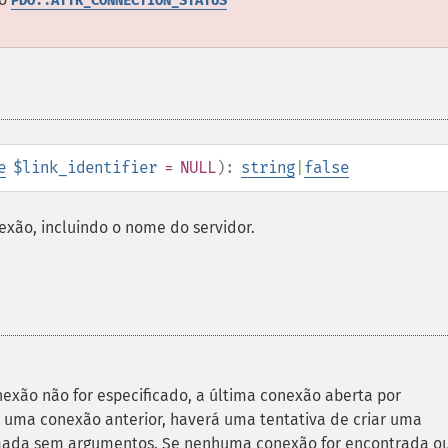
PDO::ATTR_CONNECTION_STATUS
e
$link_identifier
= NULL
):
string
|
false
exão, incluindo o nome do servidor.
exão não for especificado, a última conexão aberta por
 uma conexão anterior, haverá uma tentativa de criar uma
mada sem argumentos. Se nenhuma conexão for encontrada o