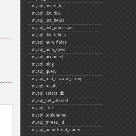
mysql_​insert_​id
mysql_​list_​dbs
mysql_​list_​fields
mysql_​list_​processes
mysql_​list_​tables
mysql_​num_​fields
.
mysql_​num_​rows
mysql_​pconnect
mysql_​ping
mysql_​query
mysql_​real_​escape_​string
mysql_​result
mysql_​select_​db
mysql_​set_​charset
mysql_​stat
mysql_​tablename
mysql_​thread_​id
mysql_​unbuffered_​query