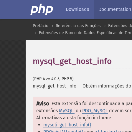
Downloads
Documentation
Prefácio
Referência das Funções
Extensões d
Extensões de Banco de Dados Específicas de Terc
mysql_get_host_info
(PHP 4 >= 4.0.5, PHP 5)
mysql_get_host_info
—
Obtém informações do
Aviso
Esta extensão foi descontinuada a part
extensões
MySQLi
ou
PDO_MySQL
devem ser 
Alternativas a esta função incluem:
mysqli_get_host_info()
PDO::getAttribute()
com
attribute
com