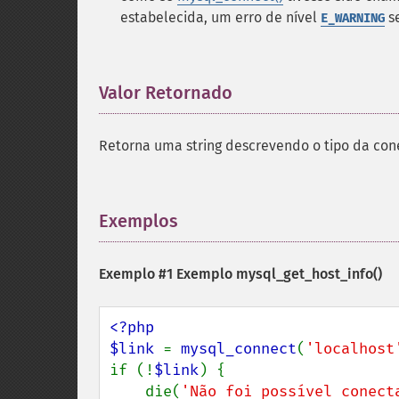
estabelecida, um erro de nível
se
E_WARNING
Valor Retornado
¶
Retorna uma string descrevendo o tipo da co
Exemplos
¶
Exemplo #1 Exemplo
mysql_get_host_info()
<?php

$link 
= 
mysql_connect
(
'localhost
if (!
$link
) {

    die(
'Não foi possível conect