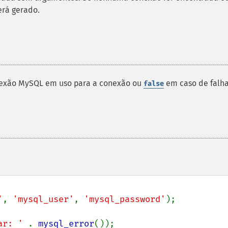
rá gerado.
nexão MySQL em uso para a conexão ou
em caso de falha
false
'
, 
'mysql_user'
, 
'mysql_password'
);

ar: ' 
. 
mysql_error
());
