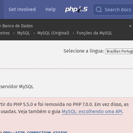
Get Involved
Help
Search docs
e Banco de Dados
«
eiros
MySQL
MySQL (Original)
Funções da MySQL
Selecione a língua:
 servidor MySQL
ir do PHP 5.5.0 e foi removida no PHP 7.0.0. Em vez disso, as
usadas. Veja também o guia
MySQL: escolhendo uma API
.
o