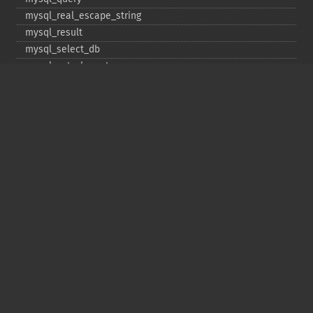
mysql_​real_​escape_​string
mysql_​result
mysql_​select_​db
mysql_​set_​charset
mysql_​stat
mysql_​tablename
mysql_​thread_​id
mysql_​unbuffered_​query
Copyright © 2001-2026 The PHP Documentation
Group
My PHP.net
Contact
Other PHP.net sites
Privacy policy