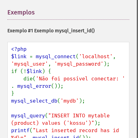
Exemplos
¶
Exemplo #1 Exemplo
mysql_insert_id()
<?php

$link 
= 
mysql_connect
(
'localhost'
, 
'mysql_user'
, 
'mysql_password'
);

if (!
$link
) {

    die(
'Não foi possível conectar: ' 
. 
mysql_error
());

mysql_select_db
(
'mydb'
);

mysql_query
(
"INSERT INTO mytable 
(product) values ('kossu')"
printf
(
"Last inserted record has id 
%d\n"
, 
mysql_insert_id