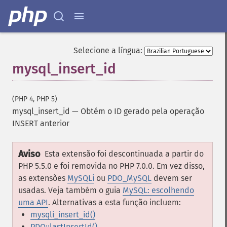
Selecione a língua:
mysql_insert_id
(PHP 4, PHP 5)
mysql_insert_id
—
Obtém o ID gerado pela operação
INSERT anterior
Aviso
Esta extensão foi descontinuada a partir do
PHP 5.5.0 e foi removida no PHP 7.0.0. Em vez disso,
as extensões
MySQLi
ou
PDO_MySQL
devem ser
usadas. Veja também o guia
MySQL: escolhendo
uma API
. Alternativas a esta função incluem:
mysqli_insert_id()
PDO::lastInsertId()