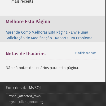
mais recente
Melhore Esta Página
Aprenda Como Melhorar Esta Página
•
Envie uma
Solicitação de Modificação
•
Reporte um Problema
＋
Notas de Usuários
adicionar nota
Não há notas de usuários para esta página.
Funções da MySQL
mysql_​affected_​rows
mysql_​client_​encoding