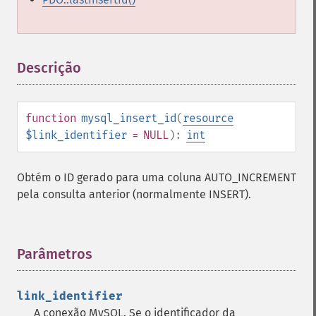
Descrição
¶
function
mysql_insert_id
(
resource
$link_identifier
= NULL
):
int
Obtém o ID gerado para uma coluna AUTO_INCREMENT
pela consulta anterior (normalmente INSERT).
Parâmetros
¶
link_identifier
A conexão MySQL. Se o identificador da