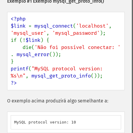
Exemplo #1 Exemplo
mysql_get_proto_info()
<?php

$link 
= 
mysql_connect
(
'localhost'
, 
'mysql_user'
, 
'mysql_password'
);

if (!
$link
) {

    die(
'Não foi possível conectar: ' 
. 
mysql_error
());

printf
(
"MySQL protocol version: 
%s\n"
, 
mysql_get_proto_info
?>
O exemplo acima produzirá algo semelhante a:
MySQL protocol version: 10