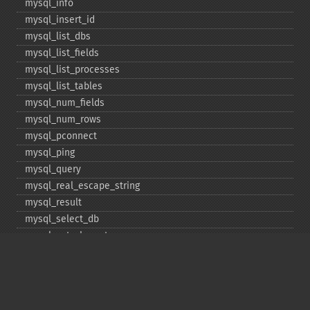
mysql_​info
mysql_​insert_​id
mysql_​list_​dbs
mysql_​list_​fields
mysql_​list_​processes
mysql_​list_​tables
mysql_​num_​fields
mysql_​num_​rows
mysql_​pconnect
mysql_​ping
mysql_​query
mysql_​real_​escape_​string
mysql_​result
mysql_​select_​db
mysql_​set_​charset
mysql_​stat
mysql_​tablename
mysql_​thread_​id
mysql_​unbuffered_​query