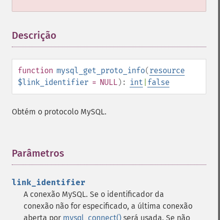
Descrição
¶
function
mysql_get_proto_info
(
resource
$link_identifier
= NULL
):
int
|
false
Obtém o protocolo MySQL.
Parâmetros
¶
link_identifier
A conexão MySQL. Se o identificador da
conexão não for especificado, a última conexão
aberta por
mysql_connect()
será usada. Se não