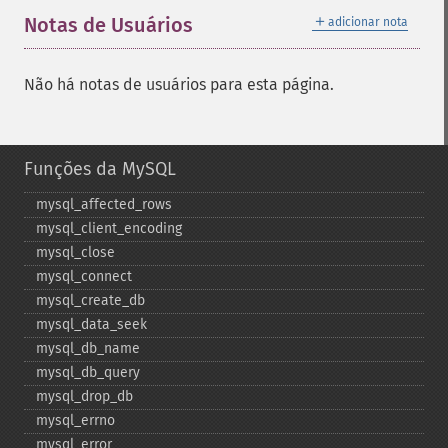
＋
Notas de Usuários
adicionar nota
Não há notas de usuários para esta página.
Funções da MySQL
mysql_​affected_​rows
mysql_​client_​encoding
mysql_​close
mysql_​connect
mysql_​create_​db
mysql_​data_​seek
mysql_​db_​name
mysql_​db_​query
mysql_​drop_​db
mysql_​errno
mysql_​error