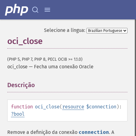
Selecione a língua:
oci_close
(PHP 5, PHP 7, PHP 8, PECL OCI8 >= 1.1.0)
oci_close
—
Fecha uma conexão Oracle
Descrição
¶
function
oci_close
(
resource
$connection
):
?
bool
Remove a definição da conexão
connection
. A