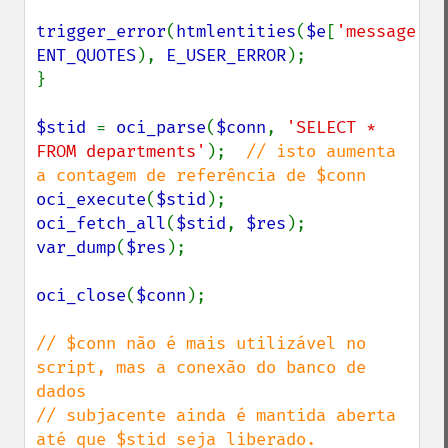
trigger_error
(
htmlentities
(
$e
[
'message'
ENT_QUOTES
), 
E_USER_ERROR
);

}

$stid 
= 
oci_parse
(
$conn
, 
'SELECT * 
FROM departments'
);  
// isto aumenta 
oci_execute
(
$stid
oci_fetch_all
(
$stid
, 
$res
var_dump
(
$res
);

oci_close
(
$conn
);

// $conn não é mais utilizável no 
script, mas a conexão do banco de 
dados

// subjacente ainda é mantida aberta 