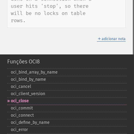
user hits 'stop', so there 
will be no locks on table 
rows.
＋
adicionar nota
Funções OCI8
oci_​bind_​array_​by_​name
oci_​bind_​by_​name
oci_​cancel
oci_​client_​version
oci_​close
oci_​commit
oci_​connect
oci_​define_​by_​name
oci_​error