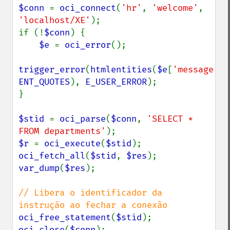
$conn 
= 
oci_connect
(
'hr'
, 
'welcome'
, 
'localhost/XE'
);

if (!
$conn
) {

$e 
= 
oci_error
();

trigger_error
(
htmlentities
(
$e
[
'message'
ENT_QUOTES
), 
E_USER_ERROR
);

}

$stid 
= 
oci_parse
(
$conn
, 
'SELECT * 
FROM departments'
$r 
= 
oci_execute
(
$stid
oci_fetch_all
(
$stid
, 
$res
var_dump
(
$res
);

// Libera o identificador da 
oci_free_statement
(
$stid
oci_close
(
$conn
);
