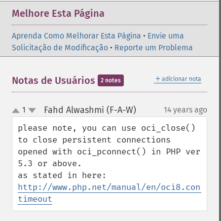
Melhore Esta Página
Aprenda Como Melhorar Esta Página
•
Envie uma
Solicitação de Modificação
•
Reporte um Problema
＋
Notas de Usuários
adicionar nota
2 notes
Fahd Alwashmi (F-A-W)
1
14 years ago
¶
up
down
please note, you can use oci_close() 
to close persistent connections 
opened with oci_pconnect() in PHP ver 
5.3 or above.

http://www.php.net/manual/en/oci8.configu
timeout