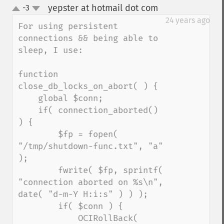
yepster at hotmail dot com
-3
¶
up
down
24 years ago
For using persistent 
connections && being able to 
sleep, I use:

function 
close_db_locks_on_abort( ) {

    global $conn;

    if( connection_aborted() 
) {

        $fp = fopen( 
"/tmp/shutdown-func.txt", "a" 
);

        fwrite( $fp, sprintf( 
"connection aborted on %s\n", 
date( "d-m-Y H:i:s" ) ) );

        if( $conn ) {

            OCIRollBack( 