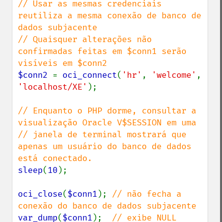
// Usar as mesmas credenciais 
reutiliza a mesma conexão de banco de 
dados subjacente

// Quaisquer alterações não 
confirmadas feitas em $conn1 serão 
$conn2 
= 
oci_connect
(
'hr'
, 
'welcome'
, 
'localhost/XE'
);

// Enquanto o PHP dorme, consultar a 
visualização Oracle V$SESSION em uma

// janela de terminal mostrará que 
apenas um usuário do banco de dados 
sleep
(
10
);

oci_close
(
$conn1
); 
// não fecha a 
var_dump
(
$conn1
);  
// exibe NULL 