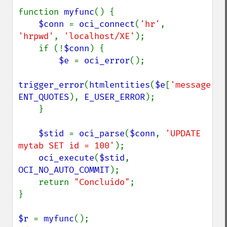
function 
myfunc
() {

$conn 
= 
oci_connect
(
'hr'
, 
'hrpwd'
, 
'localhost/XE'
);

    if (!
$conn
) {

$e 
= 
oci_error
();

trigger_error
(
htmlentities
(
$e
[
'message'
ENT_QUOTES
), 
E_USER_ERROR
);

    }

$stid 
= 
oci_parse
(
$conn
, 
'UPDATE 
mytab SET id = 100'
);

oci_execute
(
$stid
, 
OCI_NO_AUTO_COMMIT
);

    return 
"Concluído"
;

}

$r 
= 
myfunc