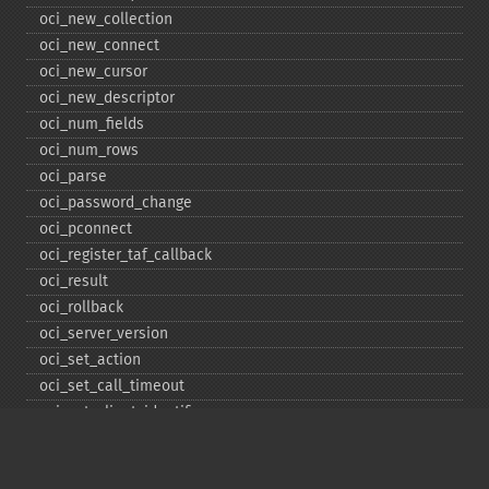
oci_​new_​collection
oci_​new_​connect
oci_​new_​cursor
oci_​new_​descriptor
oci_​num_​fields
oci_​num_​rows
oci_​parse
oci_​password_​change
oci_​pconnect
oci_​register_​taf_​callback
oci_​result
oci_​rollback
oci_​server_​version
oci_​set_​action
oci_​set_​call_​timeout
oci_​set_​client_​identifier
oci_​set_​client_​info
oci_​set_​db_​operation