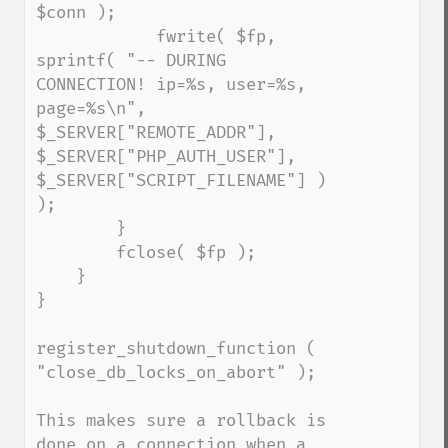
$conn );

            fwrite( $fp, 
sprintf( "-- DURING 
CONNECTION! ip=%s, user=%s, 
page=%s\n", 
$_SERVER["REMOTE_ADDR"], 
$_SERVER["PHP_AUTH_USER"], 
$_SERVER["SCRIPT_FILENAME"] ) 
);

        }

        fclose( $fp );

    }

}

register_shutdown_function ( 
"close_db_locks_on_abort" );

This makes sure a rollback is 
done on a connection when a 