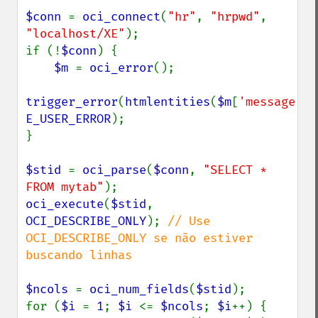
$conn 
= 
oci_connect
(
"hr"
, 
"hrpwd"
, 
"localhost/XE"
);

if (!
$conn
) {

$m 
= 
oci_error
();

trigger_error
(
htmlentities
(
$m
[
'message'
E_USER_ERROR
);

}

$stid 
= 
oci_parse
(
$conn
, 
"SELECT * 
FROM mytab"
oci_execute
(
$stid
, 
OCI_DESCRIBE_ONLY
); 
// Use 
OCI_DESCRIBE_ONLY se não estiver 
buscando linhas

$ncols 
= 
oci_num_fields
(
$stid
);

for (
$i 
= 
1
; 
$i 
<= 
$ncols
; 
$i
++) {
