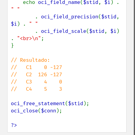
    echo 
oci_field_name
(
$stid
, 
$i
) . 
" "

. 
oci_field_precision
(
$stid
, 
$i
) . 
" "

. 
oci_field_scale
(
$stid
, 
$i
) 
. 
"<br>\n"
;

}

// Resultado:

//   C1    0 -127

//   C2  126 -127

//   C3    4    0

//   C4    5    3

oci_free_statement
(
$stid
oci_close
(
$conn
);

?>