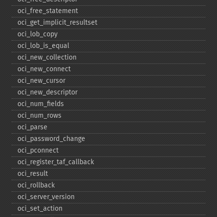
oci_​free_​statement
oci_​get_​implicit_​resultset
oci_​lob_​copy
oci_​lob_​is_​equal
oci_​new_​collection
oci_​new_​connect
oci_​new_​cursor
oci_​new_​descriptor
oci_​num_​fields
oci_​num_​rows
oci_​parse
oci_​password_​change
oci_​pconnect
oci_​register_​taf_​callback
oci_​result
oci_​rollback
oci_​server_​version
oci_​set_​action