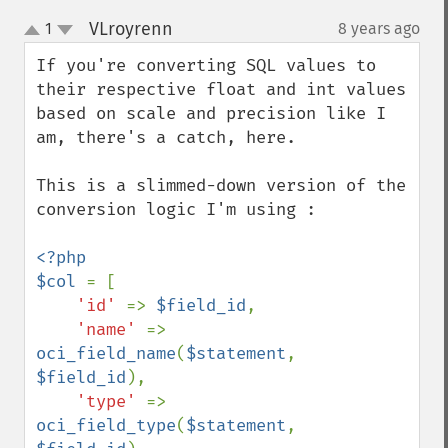
VLroyrenn
1
8 years ago
¶
up
down
If you're converting SQL values to 
their respective float and int values 
based on scale and precision like I 
am, there's a catch, here.

This is a slimmed-down version of the 
conversion logic I'm using :

<?php

$col 
= [

'id' 
=> 
$field_id
,

'name' 
=> 
oci_field_name
(
$statement
, 
$field_id
),

'type' 
=> 
oci_field_type
(
$statement
, 