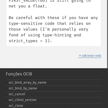
FIRST_VALUE(foo) is still going to 
net you a float.

Be careful with these if you have any 
type-sensitive code that relies on 
those values (I'm personally very 
fond of using type-hinting and 
strict_types = 1).
＋
adicionar nota
Funções OCI8
oci_​bind_​array_​by_​name
oci_​bind_​by_​name
oci_​cancel
oci_​client_​version
oci_​close