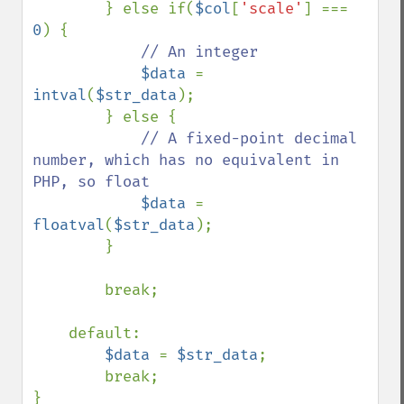
        } else if(
$col
[
'scale'
] === 
0
) {

// An integer

$data 
= 
intval
(
$str_data
);

        } else {

// A fixed-point decimal 
number, which has no equivalent in 
PHP, so float

$data 
= 
floatval
(
$str_data
);

        }

        break;

    default:

$data 
= 
$str_data
;

        break;

}
