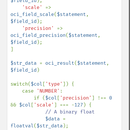
$field_id
),

'scale' 
=> 
oci_field_scale
(
$statement
, 
$field_id
);

'precision' 
=> 
oci_field_precision
(
$statement
, 
$field_id
);

]

$str_data 
= 
oci_result
(
$statement
, 
$field_id
)

switch(
$col
[
'type'
]) {

    case 
'NUMBER'
:

        if (
$col
[
'precision'
] !== 
0 
&& 
$col
[
'scale'
] === -
127
) {

// A binary float

$data 
= 
floatval
(
$str_data
);
