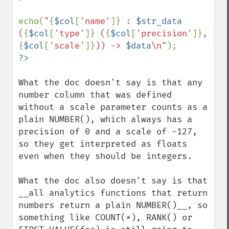
echo(
"
{
$col
[
'name'
]}
 : 
$str_data
(
{
$col
[
'type'
]}
 (
{
$col
[
'precision'
]}
, 
{
$col
[
'scale'
]}
)) -> 
$data
\n"
What the doc doesn't say is that any 
number column that was defined 
without a scale parameter counts as a 
plain NUMBER(), which always has a 
precision of 0 and a scale of -127, 
so they get interpreted as floats 
even when they should be integers.

What the doc also doesn't say is that 
__all analytics functions that return 
numbers return a plain NUMBER()__, so 
something like COUNT(*), RANK() or 