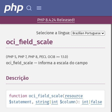
PHP 8.4.24 Released!
Selecione a língua:
oci_field_scale
(PHP 5, PHP 7, PHP 8, PECL OCI8 >= 1.1.0)
oci_field_scale
—
Informa a escala do campo
Descrição
¶
function
oci_field_scale
(
resource
$statement
,
string
|
int
$column
):
int
|
false