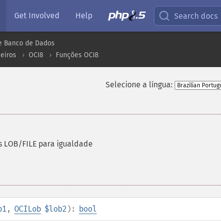
Get Involved
Help
Search docs
e Banco de Dados
eiros
OCI8
Funções OCI8
Selecione a língua:
s LOB/FILE para igualdade
b1
,
OCILob
$lob2
):
bool