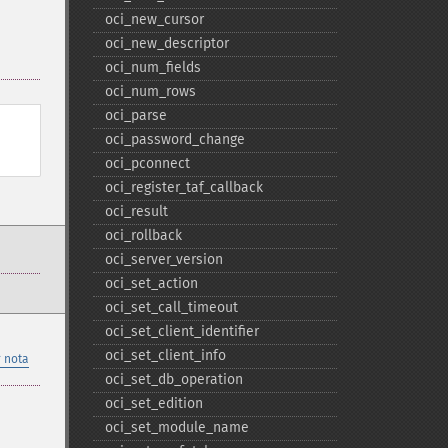
oci_​new_​cursor
oci_​new_​descriptor
oci_​num_​fields
oci_​num_​rows
oci_​parse
oci_​password_​change
oci_​pconnect
oci_​register_​taf_​callback
oci_​result
oci_​rollback
oci_​server_​version
oci_​set_​action
oci_​set_​call_​timeout
oci_​set_​client_​identifier
oci_​set_​client_​info
 nota
oci_​set_​db_​operation
oci_​set_​edition
oci_​set_​module_​name