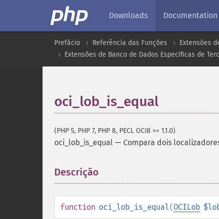
Downloads
Documentation
Prefácio
Referência das Funções
Extensões d
Extensões de Banco de Dados Específicas de Terc
oci_lob_is_equal
(PHP 5, PHP 7, PHP 8, PECL OCI8 >= 1.1.0)
oci_lob_is_equal
—
Compara dois localizadore
Descrição
¶
function
oci_lob_is_equal
(
OCILob
$lo