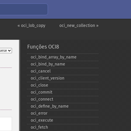
« oci_lob_copy
oci_new_collection »
Funções OCI8
oci_​bind_​array_​by_​name
oci_​bind_​by_​name
oci_​cancel
oci_​client_​version
oci_​close
oci_​commit
oci_​connect
oci_​define_​by_​name
oci_​error
oci_​execute
oci_​fetch