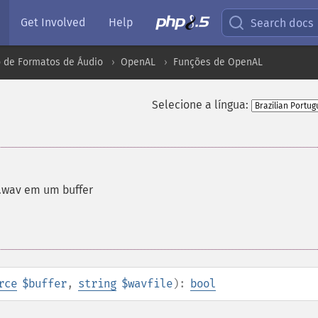
Get Involved
Help
Search docs
 de Formatos de Áudio
OpenAL
Funções de OpenAL
Selecione a língua:
.wav em um buffer
rce
$buffer
,
string
$wavfile
):
bool