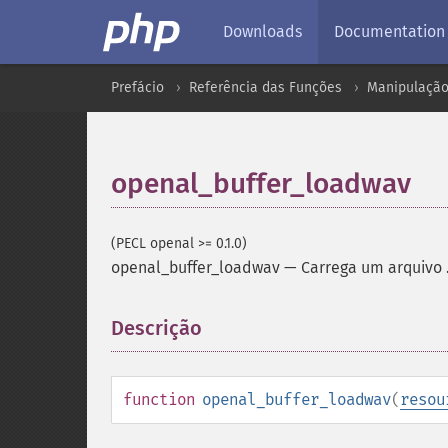
Downloads
Documentation
Prefácio
Referência das Funções
Manipulação
openal_buffer_loadwav
(PECL openal >= 0.1.0)
openal_buffer_loadwav
—
Carrega um arquivo 
Descrição
¶
function
openal_buffer_loadwav
(
resou