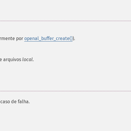
ormente por
openal_buffer_create()
).
e arquivos
local
.
caso de falha.