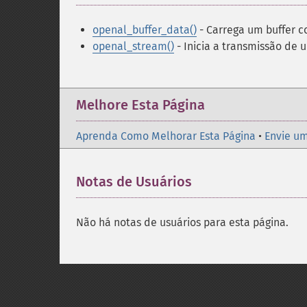
openal_buffer_data()
- Carrega um buffer 
openal_stream()
- Inicia a transmissão de
Melhore Esta Página
Aprenda Como Melhorar Esta Página
•
Envie um
Notas de Usuários
Não há notas de usuários para esta página.