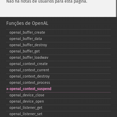
Não há notas de usuários para esta página.
Funções de OpenAL
openal_​buffer_​create
openal_​buffer_​data
openal_​buffer_​destroy
openal_​buffer_​get
openal_​buffer_​loadwav
openal_​context_​create
openal_​context_​current
openal_​context_​destroy
openal_​context_​process
openal_​context_​suspend
openal_​device_​close
openal_​device_​open
openal_​listener_​get
openal_​listener_​set