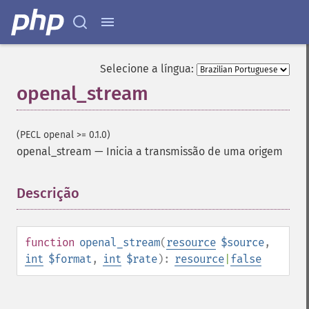
Selecione a língua:
openal_stream
(PECL openal >= 0.1.0)
openal_stream
—
Inicia a transmissão de uma origem
Descrição
¶
function
openal_stream
(
resource
$source
,
int
$format
,
int
$rate
):
resource
|
false