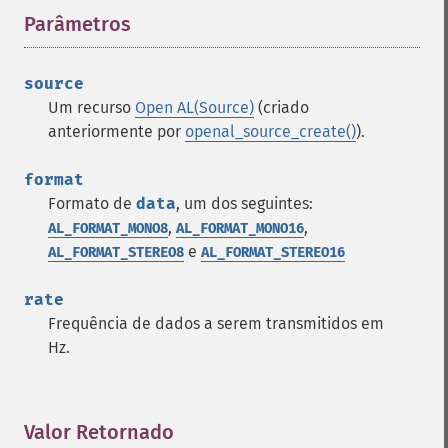
Parâmetros
¶
source
Um recurso
Open AL(Source)
(criado
anteriormente por
openal_source_create()
).
format
Formato de
data
, um dos seguintes:
,
,
AL_FORMAT_MONO8
AL_FORMAT_MONO16
e
AL_FORMAT_STEREO8
AL_FORMAT_STEREO16
rate
Frequência de dados a serem transmitidos em
Hz.
Valor Retornado
¶