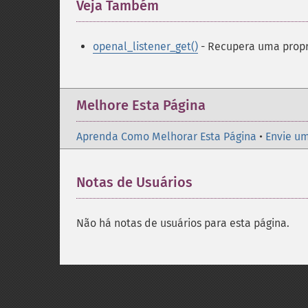
Veja Também
¶
openal_listener_get()
- Recupera uma propr
Melhore Esta Página
Aprenda Como Melhorar Esta Página
•
Envie um
Notas de Usuários
Não há notas de usuários para esta página.