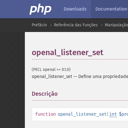
Downloads
Documentation
Prefácio
Referência das Funções
Manipulação
openal_listener_set
(PECL openal >= 0.1.0)
openal_listener_set
—
Define uma propriedade
Descrição
¶
function
openal_listener_set
(
int
$pr