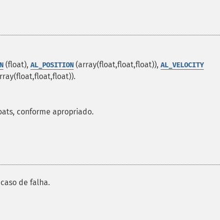
(float),
(array(float,float,float)),
N
AL_POSITION
AL_VELOCITY
rray(float,float,float)).
loats, conforme apropriado.
caso de falha.