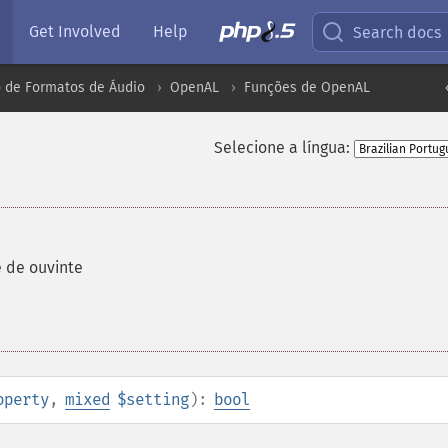
Get Involved
Help
Search docs
 de Formatos de Áudio
OpenAL
Funções de OpenAL
Selecione a língua:
 de ouvinte
operty
,
mixed
$setting
):
bool