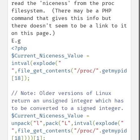
read the 'niceness' from the proc 
filesystem.  (There may be a PHP 
command that gives this info but 
there doesn't seem to be a link to it 
on this page.)

<?php

$Current_Niceness_Value 
= 
intval
(
explode
(
" 
"
,
file_get_contents
(
"/proc/"
.
getmypid
().
"
[
18
]);

// Note: Older versions of Linux 
return an unsigned integer which has 
$Current_Niceness_Value 
= 
unpack
(
"l"
,
pack
(
"L"
,
intval
(
explode
(
" 
"
,
file_get_contents
(
"/proc/"
.
getmypid
().
"
[
18
])))[
1
];
