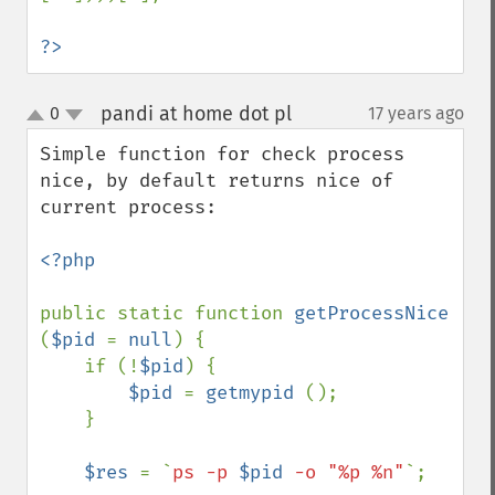
?>
pandi at home dot pl
0
17 years ago
¶
up
down
Simple function for check process 
nice, by default returns nice of 
current process:

<?php

public static function 
getProcessNice 
(
$pid 
= 
null
) {

    if (!
$pid
) {

$pid 
= 
getmypid 
();

    }

$res 
= `
ps -p 
$pid
 -o "%p %n"
`;
