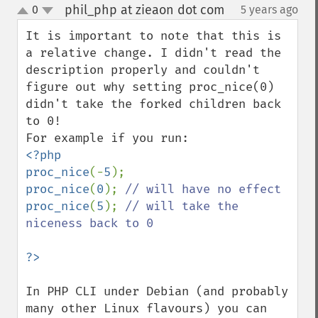
phil_php at zieaon dot com
0
5 years ago
¶
up
down
It is important to note that this is 
a relative change. I didn't read the 
description properly and couldn't 
figure out why setting proc_nice(0) 
didn't take the forked children back 
to 0!

<?php

proc_nice
(-
5
proc_nice
(
0
); 
proc_nice
(
5
); 
// will take the 
niceness back to 0

In PHP CLI under Debian (and probably 
many other Linux flavours) you can 