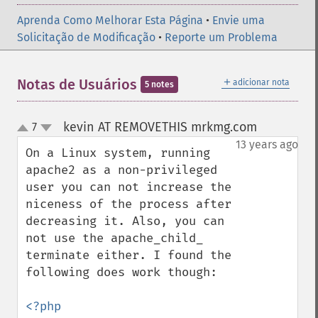
Aprenda Como Melhorar Esta Página
•
Envie uma
Solicitação de Modificação
•
Reporte um Problema
＋
Notas de Usuários
adicionar nota
5 notes
kevin AT REMOVETHIS mrkmg.com
7
¶
up
down
13 years ago
On a Linux system, running 
apache2 as a non-privileged 
user you can not increase the 
niceness of the process after 
decreasing it. Also, you can 
not use the apache_child_ 
terminate either. I found the 
following does work though:

<?php
