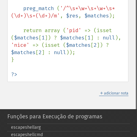
preg_match 
(
'/^\s*\w+\s+\w+\s*
(\d+)\s+(\d+)/m'
, 
$res
, 
$matches
);

    return array (
'pid' 
=> (isset 
(
$matches
[
1
]) ? 
$matches
[
1
] : 
null
), 
'nice' 
=> (isset (
$matches
[
2
]) ? 
$matches
[
2
] : 
null
));

}

?>
＋
adicionar nota
Funções para Execução de programas
escapeshellarg
escapeshellcmd