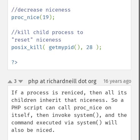
proc_nice
(
19
);

//kill child process to 
posix_kill
( 
getmypid
(), 
28 
);

?>
php at richardneill dot org
3
16 years ago
¶
up
down
If a process is reniced, then all its 
children inherit that niceness. So a 
PHP script can call proc_nice on 
itself, then invoke system(), and the 
command executed via system() will 
also be niced.
