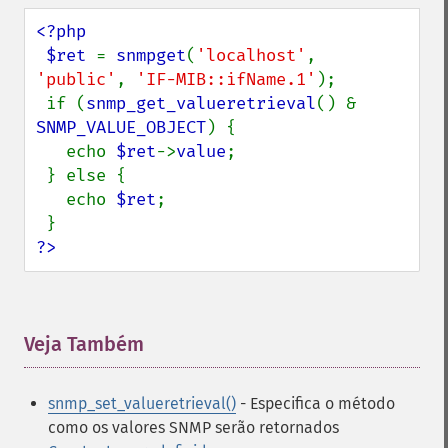
<?php

 $ret 
= 
snmpget
(
'localhost'
, 
'public'
, 
'IF-MIB::ifName.1'
);

 if (
snmp_get_valueretrieval
() & 
SNMP_VALUE_OBJECT
) {

   echo 
$ret
->
value
;

 } else {

   echo 
$ret
;

?>
Veja Também
¶
snmp_set_valueretrieval()
- Especifica o método
como os valores SNMP serão retornados