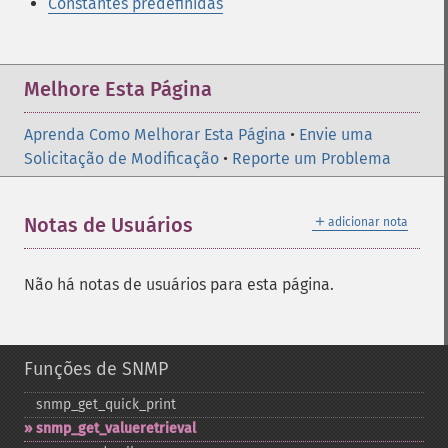
Constantes predefinidas
Melhore Esta Página
Aprenda Como Melhorar Esta Página
•
Envie uma
Solicitação de Modificação
•
Reporte um Problema
＋
Notas de Usuários
adicionar nota
Não há notas de usuários para esta página.
Funções de SNMP
snmp_​get_​quick_​print
snmp_​get_​valueretrieval