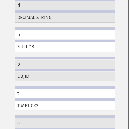
d
DECIMAL STRING
n
NULLOBJ
o
OBJID
t
TIMETICKS
a