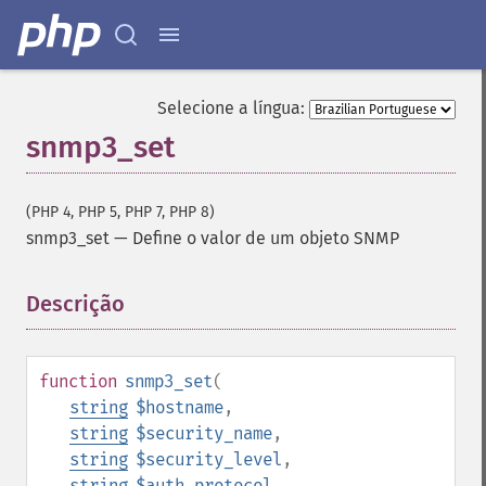
Selecione a língua:
snmp3_set
(PHP 4, PHP 5, PHP 7, PHP 8)
snmp3_set
—
Define o valor de um objeto SNMP
Descrição
¶
function
snmp3_set
(
string
$hostname
,
string
$security_name
,
string
$security_level
,
string
$auth_protocol
,