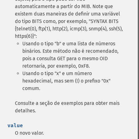
automaticamente a partir do MIB.
Note que
existem duas maneiras de definir uma variável
do tipo BITS como, por exemplo, "SYNTAX BITS
{telnet(0), ftp(1), http(2), icmp(3), snmp(4), ssh(5),
https(6)}":
Usando o tipo "b" e uma lista de números
binários. Este método não é recomendado,
pois a consulta GET para o mesmo OID
retornaria, por exemplo, 0xF8.
Usando o tipo "x" e um número
hexadecimal, mas sem (!) o prefixo "0x"
comum.
Consulte a seção de exemplos para obter mais
detalhes.
value
O novo valor.