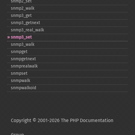
snmp2_​set
snmp2_​walk
snmp3_​get
snmp3_​getnext
snmp3_​real_​walk
snmp3_​set
snmp3_​walk
snmpget
snmpgetnext
snmprealwalk
snmpset
snmpwalk
snmpwalkoid
Copyright © 2001-2026 The PHP Documentation
Group