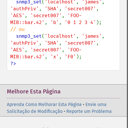
  snmp3_set
(
'localhost'
, 
'james'
, 
'authPriv'
, 
'SHA'
, 
'secret007'
, 
'AES'
, 
'secret007'
, 
'FOO-
MIB::bar.42'
, 
'b'
, 
'0 1 2 3 4'
// ou

snmp3_set
(
'localhost'
, 
'james'
, 
'authPriv'
, 
'SHA'
, 
'secret007'
, 
'AES'
, 
'secret007'
, 
'FOO-
MIB::bar.42'
, 
'x'
, 
'F0'
?>
Melhore Esta Página
Aprenda Como Melhorar Esta Página
•
Envie uma
Solicitação de Modificação
•
Reporte um Problema