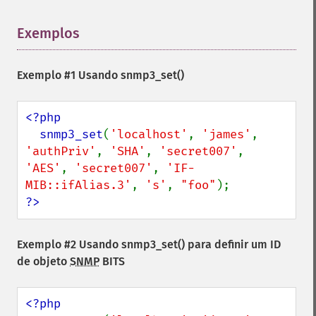
Exemplos
¶
Exemplo #1 Usando
snmp3_set()
<?php

  snmp3_set
(
'localhost'
, 
'james'
, 
'authPriv'
, 
'SHA'
, 
'secret007'
, 
'AES'
, 
'secret007'
, 
'IF-
MIB::ifAlias.3'
, 
's'
, 
"foo"
?>
Exemplo #2 Usando
snmp3_set()
para definir um ID
de objeto
SNMP
BITS
<?php
