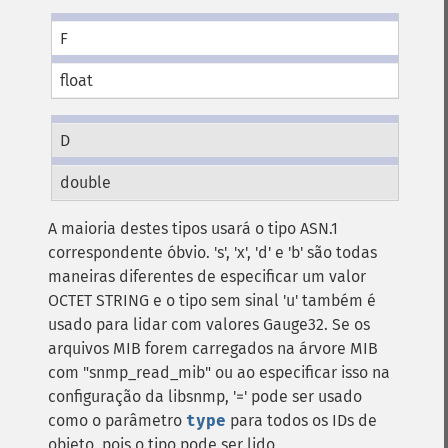
F
float
D
double
A maioria destes tipos usará o tipo ASN.1
correspondente óbvio. 's', 'x', 'd' e 'b' são todas
maneiras diferentes de especificar um valor
OCTET STRING e o tipo sem sinal 'u' também é
usado para lidar com valores Gauge32.
Se os
arquivos MIB forem carregados na árvore MIB
com "snmp_read_mib" ou ao especificar isso na
configuração da libsnmp, '=' pode ser usado
como o parâmetro
type
para todos os IDs de
objeto, pois o tipo pode ser lido