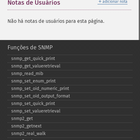
＋
Notas de Usuários
adicionar nota
Não há notas de usuários para esta página.
Funções de SNMP
snmp_​get_​quick_​print
snmp_​get_​valueretrieval
snmp_​read_​mib
snmp_​set_​enum_​print
snmp_​set_​oid_​numeric_​print
snmp_​set_​oid_​output_​format
snmp_​set_​quick_​print
snmp_​set_​valueretrieval
snmp2_​get
snmp2_​getnext
snmp2_​real_​walk