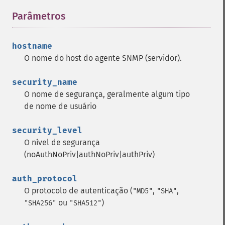
Parâmetros
¶
hostname
O nome do host do agente SNMP (servidor).
security_name
O nome de segurança, geralmente algum tipo
de nome de usuário
security_level
O nível de segurança
(noAuthNoPriv|authNoPriv|authPriv)
auth_protocol
O protocolo de autenticação (
,
,
"MD5"
"SHA"
ou
)
"SHA256"
"SHA512"