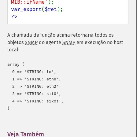
MIB::ifName'
var_export
(
$ret
?>
A chamada de função acima retornaria todos os
objetos
SNMP
do agente
SNMP
em execução no host
local:
array (

  0 => 'STRING: lo',

  1 => 'STRING: eth0',

  2 => 'STRING: eth2',

  3 => 'STRING: sit0',

  4 => 'STRING: sixxs',

)
Veja Também
¶