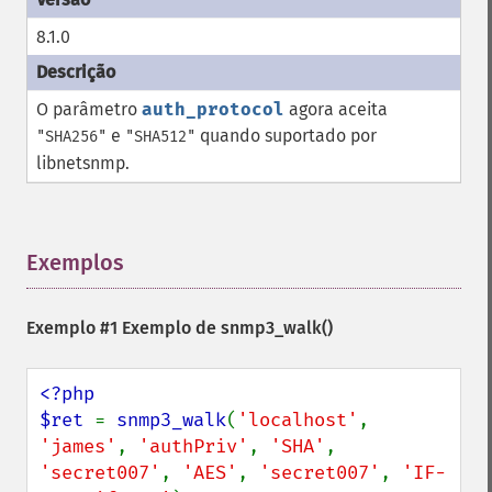
8.1.0
O parâmetro
auth_protocol
agora aceita
e
quando suportado por
"SHA256"
"SHA512"
libnetsnmp.
Exemplos
¶
Exemplo #1 Exemplo de
snmp3_walk()
<?php

$ret 
= 
snmp3_walk
(
'localhost'
, 
'james'
, 
'authPriv'
, 
'SHA'
, 
'secret007'
, 
'AES'
, 
'secret007'
, 
'IF-