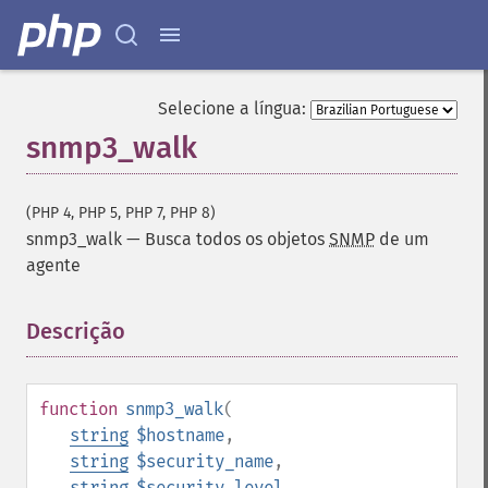
Selecione a língua:
snmp3_walk
(PHP 4, PHP 5, PHP 7, PHP 8)
snmp3_walk
—
Busca todos os objetos
SNMP
de um
agente
Descrição
¶
function
snmp3_walk
(
string
$hostname
,
string
$security_name
,
string
$security_level
,