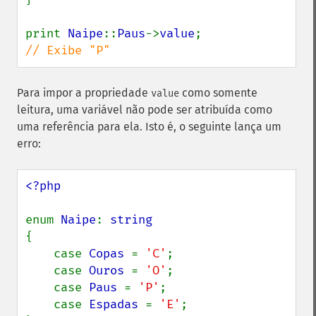
print 
Naipe
::
Paus
->
value
// Exibe "P"
Para impor a propriedade
como somente
value
leitura, uma variável não pode ser atribuída como
uma referência para ela. Isto é, o seguinte lança um
erro:
<?php

enum 
Naipe
: 
{

    case 
Copas 
= 
'C'
;

    case 
Ouros 
= 
'O'
;

    case 
Paus 
= 
'P'
;

    case 
Espadas 
= 
'E'
;
