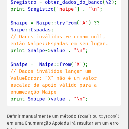
$registro 
= 
obter_dados_do_banco
(
42
);

print 
$registro
[
'naipe'
] . 
"\n"
;

$naipe 
= 
Naipe
::
tryFrom
(
'A'
) ?? 
Naipe
::
Espadas
// Dados inválidos retornam null, 
print 
$naipe
->
value 
. 
"\n"
;

$naipe 
=  
Naipe
::
from
(
'X'
// Dados inválidos lançam um 
ValueError: "X" não é um valor 
escalar de apoio válido para a 
print 
$naipe
->
value 
. 
"\n"
;
Definir manualmente um método
ou
from()
tryFrom()
em uma Enumeração Apoiada irá resultar em um erro