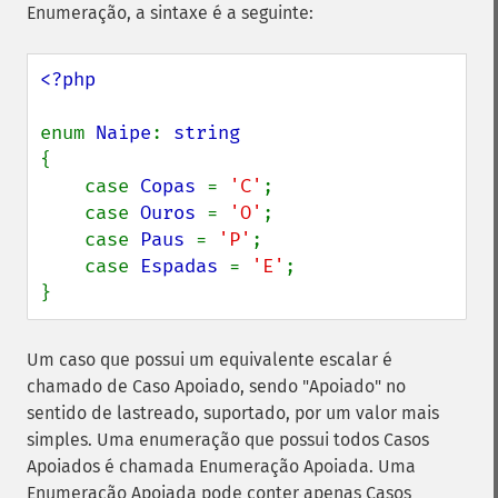
Enumeração, a sintaxe é a seguinte:
<?php

enum 
Naipe
: 
{

    case 
Copas 
= 
'C'
;

    case 
Ouros 
= 
'O'
;

    case 
Paus 
= 
'P'
;

    case 
Espadas 
= 
'E'
;

}
Um caso que possui um equivalente escalar é
chamado de Caso Apoiado, sendo "Apoiado" no
sentido de lastreado, suportado, por um valor mais
simples. Uma enumeração que possui todos Casos
Apoiados é chamada Enumeração Apoiada. Uma
Enumeração Apoiada pode conter apenas Casos