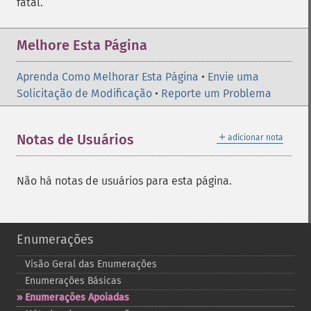
fatal.
Melhore Esta Página
Aprenda Como Melhorar Esta Página
•
Envie uma
Solicitação de Modificação
•
Reporte um Problema
＋
Notas de Usuários
adicionar nota
Não há notas de usuários para esta página.
Enumerações
Visão Geral das Enumerações
Enumerações Básicas
Enumerações Apoiadas