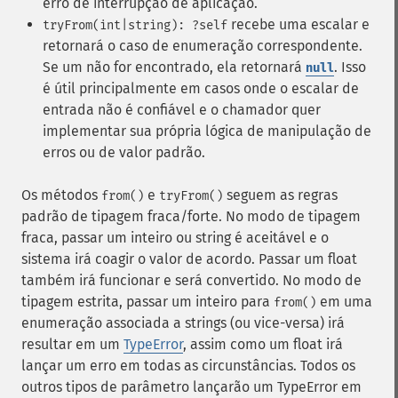
erro de interrupção de aplicação.
recebe uma escalar e
tryFrom(int|string): ?self
retornará o caso de enumeração correspondente.
Se um não for encontrado, ela retornará
. Isso
null
é útil principalmente em casos onde o escalar de
entrada não é confiável e o chamador quer
implementar sua própria lógica de manipulação de
erros ou de valor padrão.
Os métodos
e
seguem as regras
from()
tryFrom()
padrão de tipagem fraca/forte. No modo de tipagem
fraca, passar um inteiro ou string é aceitável e o
sistema irá coagir o valor de acordo. Passar um float
também irá funcionar e será convertido. No modo de
tipagem estrita, passar um inteiro para
em uma
from()
enumeração associada a strings (ou vice-versa) irá
resultar em um
TypeError
, assim como um float irá
lançar um erro em todas as circunstâncias. Todos os
outros tipos de parâmetro lançarão um TypeError em