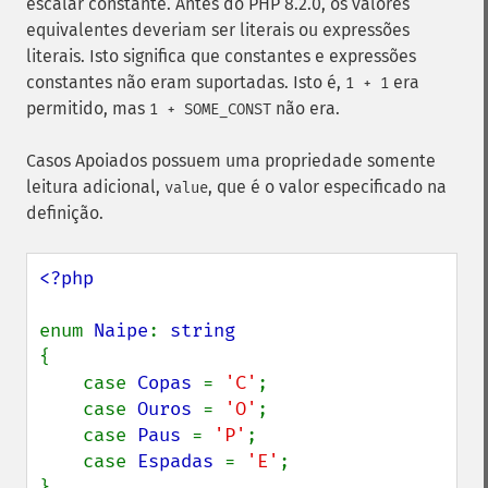
escalar constante. Antes do PHP 8.2.0, os valores
equivalentes deveriam ser literais ou expressões
literais. Isto significa que constantes e expressões
constantes não eram suportadas. Isto é,
era
1 + 1
permitido, mas
não era.
1 + SOME_CONST
Casos Apoiados possuem uma propriedade somente
leitura adicional,
, que é o valor especificado na
value
definição.
<?php

enum 
Naipe
: 
{

    case 
Copas 
= 
'C'
;

    case 
Ouros 
= 
'O'
;

    case 
Paus 
= 
'P'
;

    case 
Espadas 
= 
'E'
;

}
