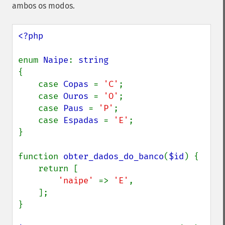
ambos os modos.
<?php

enum 
Naipe
: 
{

    case 
Copas 
= 
'C'
;

    case 
Ouros 
= 
'O'
;

    case 
Paus 
= 
'P'
;

    case 
Espadas 
= 
'E'
;

}

function 
obter_dados_do_banco
(
$id
) {

    return [

'naipe' 
=> 
'E'
,

    ];

}
