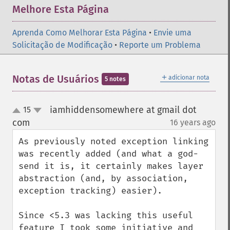
Melhore Esta Página
Aprenda Como Melhorar Esta Página
•
Envie uma
Solicitação de Modificação
•
Reporte um Problema
＋
Notas de Usuários
adicionar nota
5 notes
iamhiddensomewhere at gmail dot
15
up
down
com
16 years ago
¶
As previously noted exception linking 
was recently added (and what a god-
send it is, it certainly makes layer 
abstraction (and, by association, 
exception tracking) easier).

Since <5.3 was lacking this useful 
feature I took some initiative and 