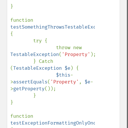
}

function 
testSomethingThrowsTestableException
() 
{

        try {

                throw new 
TestableException
(
'Property'
);

        } Catch 
(
TestableException $e
) {

$this
-
>
assertEquals
(
'Property'
, 
$e
-
>
getProperty
());

        }

}

function 
testExceptionFormattingOnlyOnce
() 