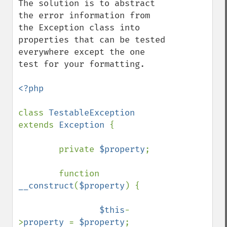
The solution is to abstract 
the error information from 
the Exception class into

properties that can be tested 
everywhere except the one 
test for your formatting.

<?php

class 
TestableException 
extends 
Exception 
{

        private 
$property
;

        function 
__construct
(
$property
) {

$this
-
>
property 
= 
$property
;
