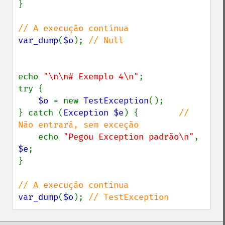
}

var_dump
(
$o
); 
// Null

echo 
"\n\n# Exemplo 4\n"
;

try {

$o 
= new 
TestException
();

} catch (
Exception $e
) {        
// 
Não entrará, sem exceção

echo 
"Pegou Exception padrão\n"
, 
$e
;

}

var_dump
(
$o
); 
// TestException