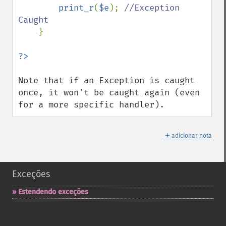
print_r
(
$e
); 
//Exception 
Caught

}

Note that if an Exception is caught 
once, it won't be caught again (even 
for a more specific handler).
＋
adicionar nota
Exceções
Estendendo exceções