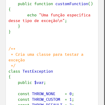
    public function 
customFunction
() 
{

        echo 
"Uma função específica 
desse tipo de exceção\n"
;

    }

}

/**

 * Cria uma classe para testar a 
exceção

class 
{

    public 
$var
;

    const 
THROW_NONE    
= 
0
;

    const 
THROW_CUSTOM  
= 
1
;
