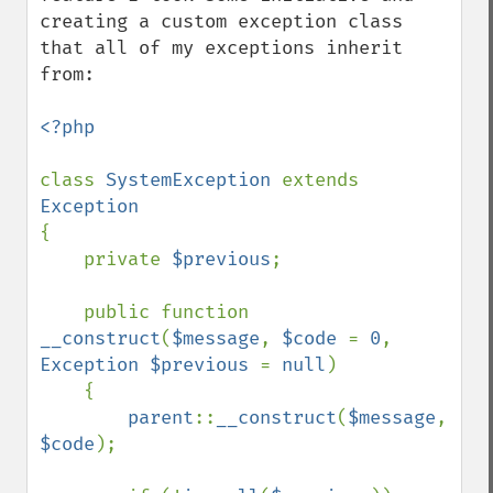
creating a custom exception class 
that all of my exceptions inherit 
from:

<?php

class 
SystemException 
extends 
{

    private 
$previous
;

    public function 
__construct
(
$message
, 
$code 
= 
0
, 
Exception $previous 
= 
null
)

    {

parent
::
__construct
(
$message
, 
$code
);
