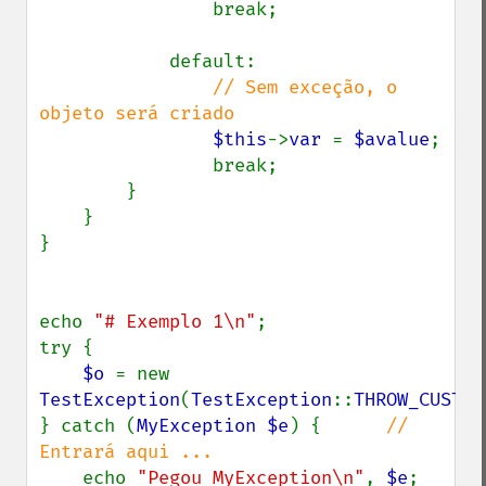
                break;

            default:

// Sem exceção, o 
objeto será criado

$this
->
var 
= 
$avalue
;

                break;

        }

    }

}

echo 
"# Exemplo 1\n"
;

try {

$o 
= new 
TestException
(
TestException
::
THROW_CUSTOM
} catch (
MyException $e
) {      
// 
Entrará aqui ...

echo 
"Pegou MyException\n"
, 
$e
;
