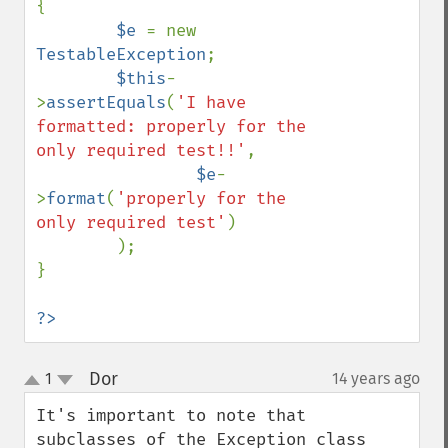
{

$e 
= new 
TestableException
;

$this
-
>
assertEquals
(
'I have 
formatted: properly for the 
only required test!!'
,

$e
-
>
format
(
'properly for the 
only required test'
)

        );

}

?>
Dor
1
14 years ago
¶
up
down
It's important to note that 
subclasses of the Exception class 