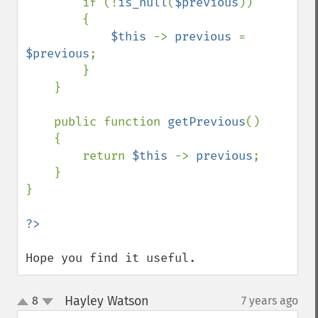
        if (!
is_null
(
$previous
))

        {

$this 
-> 
previous 
= 
$previous
;

        }

    }

    public function 
getPrevious
()

    {

        return 
$this 
-> 
previous
;

    }

}

Hope you find it useful.
Hayley Watson
8
7 years ago
¶
up
down