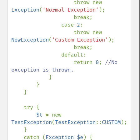
                    throw new 
Exception
(
'Normal Exception'
);

                    break;

                case 
2
:

                    throw new 
NewException
(
'Custom Exception'
);

                    break;

                default:

                    return 
0
; 
//No 
exception is thrown.

}

        }

    }

    try {

$t 
= new 
TestException
(
TestException
::
CUSTOM
);

    }

    catch (
Exception $e
) {
