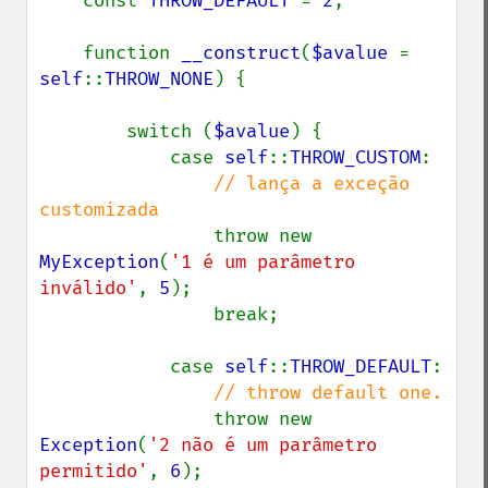
    const 
THROW_DEFAULT 
= 
2
;

    function 
__construct
(
$avalue 
= 
self
::
THROW_NONE
) {

        switch (
$avalue
) {

            case 
self
::
THROW_CUSTOM
:

// lança a exceção 
customizada

throw new 
MyException
(
'1 é um parâmetro 
inválido'
, 
5
);

                break;

            case 
self
::
THROW_DEFAULT
:

// throw default one.

throw new 
Exception
(
'2 não é um parâmetro 
permitido'
, 
6
);
