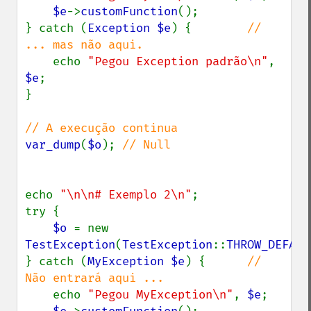
$e
->
customFunction
();

} catch (
Exception $e
) {        
// 
... mas não aqui.

echo 
"Pegou Exception padrão\n"
, 
$e
;

}

var_dump
(
$o
); 
// Null

echo 
"\n\n# Exemplo 2\n"
;

try {

$o 
= new 
TestException
(
TestException
::
THROW_DEFAUL
} catch (
MyException $e
) {      
// 
Não entrará aqui ...

echo 
"Pegou MyException\n"
, 
$e
;
