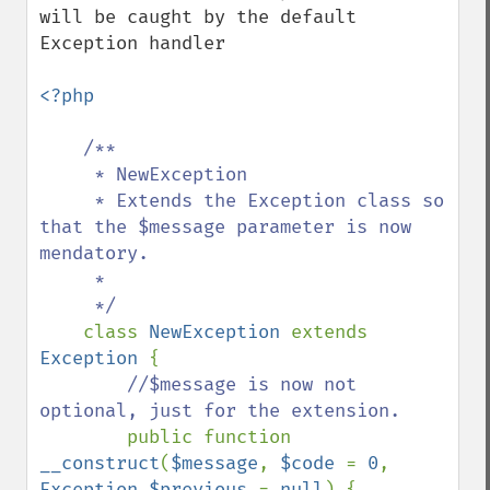
will be caught by the default 
Exception handler

<?php

/**

     * NewException

     * Extends the Exception class so 
that the $message parameter is now 
mendatory.

     * 

     */

class 
NewException 
extends 
Exception 
{

//$message is now not 
optional, just for the extension.

public function 
__construct
(
$message
, 
$code 
= 
0
, 
Exception $previous 
= 
null
) {
