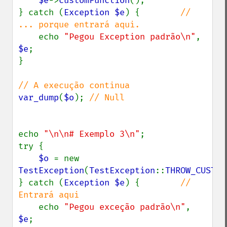
$e
->
customFunction
();

} catch (
Exception $e
) {        
// 
... porque entrará aqui.

echo 
"Pegou Exception padrão\n"
, 
$e
;

}

var_dump
(
$o
); 
// Null

echo 
"\n\n# Exemplo 3\n"
;

try {

$o 
= new 
TestException
(
TestException
::
THROW_CUSTOM
} catch (
Exception $e
) {        
// 
Entrará aqui

echo 
"Pegou exceção padrão\n"
, 
$e
;
