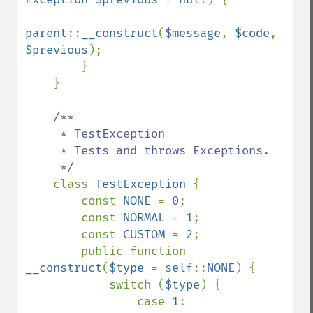
parent
::
__construct
(
$message
, 
$code
, 
$previous
);

        }

    }

/**

     * TestException

     * Tests and throws Exceptions.

     */

class 
TestException 
{

        const 
NONE 
= 
0
;

        const 
NORMAL 
= 
1
;

        const 
CUSTOM 
= 
2
;

        public function 
__construct
(
$type 
= 
self
::
NONE
) {

            switch (
$type
) {

                case 
1
: 
