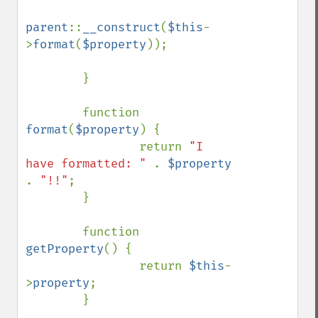
parent
::
__construct
(
$this
-
>
format
(
$property
));

        }

        function 
format
(
$property
) {

                return 
"I 
have formatted: " 
. 
$property 
. 
"!!"
;

        }

        function 
getProperty
() {

                return 
$this
-
>
property
;

        }
