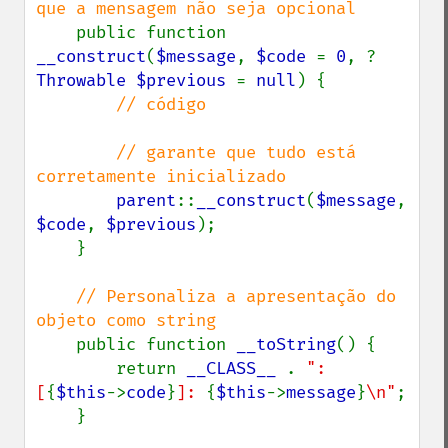
que a mensagem não seja opcional

public function 
__construct
(
$message
, 
$code 
= 
0
, ?
Throwable $previous 
= 
null
) {

// código

        // garante que tudo está 
corretamente inicializado

parent
::
__construct
(
$message
, 
$code
, 
$previous
);

    }

// Personaliza a apresentação do 
objeto como string

public function 
__toString
() {

        return 
__CLASS__ 
. 
": 
[
{
$this
->
code
}
]: 
{
$this
->
message
}
\n"
;

    }
