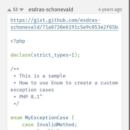
esdras-schonevald
53
4 years ago
¶
up
down
https://gist.github.com/esdras-
schonevald/71a6730e6191c5e9c053e2f65b839e
<?php

declare(
strict_types
=
1
);

/**

 * This is a sample

 * How to use Enum to create a custom 
exception cases

 * PHP 8.1^

 */

enum 
MyExceptionCase 
{

    case 
InvalidMethod
;
