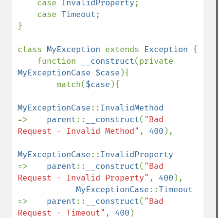
    case 
InvalidProperty
;

    case 
Timeout
;

}

class 
MyException 
extends 
Exception 
{

    function 
__construct
(private 
MyExceptionCase $case
){

        match(
$case
){

MyExceptionCase
::
InvalidMethod      
=>    
parent
::
__construct
(
"Bad 
Request - Invalid Method"
, 
400
),

MyExceptionCase
::
InvalidProperty    
=>    
parent
::
__construct
(
"Bad 
Request - Invalid Property"
, 
400
),

MyExceptionCase
::
Timeout 
=>    
parent
::
__construct
(
"Bad 
Request - Timeout"
, 
400
)
