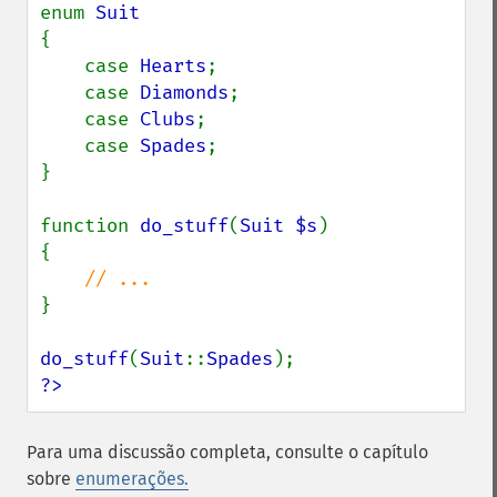
enum 
{

    case 
Hearts
;

    case 
Diamonds
;

    case 
Clubs
;

    case 
Spades
;

}

function 
do_stuff
(
Suit $s
)

{

}

do_stuff
(
Suit
::
Spades
?>
Para uma discussão completa, consulte o capítulo
sobre
enumerações.