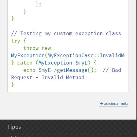
        };

    }

}

try {

    throw new 
MyException
(
MyExceptionCase
::
InvalidMetho
} catch (
MyException $myE
) {

    echo 
$myE
->
getMessage
();  
// Bad 
}
＋
adicionar nota
Tipos