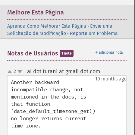
Melhore Esta Página
Aprenda Como Melhorar Esta Página
•
Envie uma
Solicitação de Modificação
•
Reporte um Problema
＋
Notas de Usuários
adicionar nota
1 note
al dot turani at gmail dot com
2
¶
up
down
10 months ago
Another backward 
incompatible change, not 
mentioned in the docs, is 
that function 
`date_default_timezone_get()` 
no longer returns current 
time zone.
