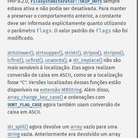
PHP 8.2.0,
sempre
FilesystemIterator::SKIP_DOTS
estava ativa e não podia ser desativada. Para manter
a preservar o comportamento anterior, a constante
deve ser informada explicitamente quanto utilizando
o parâmetro
flags
. O valor padrão de
flags
não foi
modificado.
strtolower()
,
strtoupper()
,
stristr()
,
stripos()
,
strripos()
,
lcfirst()
,
ucfirst()
,
ucwords()
, e
str_ireplace()
não são
mais sensíveis à localização. Elas agora realizam
conversão de caixa em ASCII, como se a localização
fosse "C". Versões localizadas dessas funções estão
disponíveis na
extensão MBString
. Além disso,
array_change_key_case()
e ordenações com
agora também usam conversão de
SORT_FLAG_CASE
caixa em ASCII.
str_split()
agora devolve um
array
vazio para uma
string
vazia. Anteriormente era devolvido um array