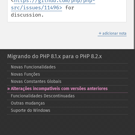
<
https://github.com/php/php-
src/issues/11496>
 for 
discussion.
＋
adicionar nota
Migrando do PHP 8.1.x para o PHP 8.2.x
Novas Funcionalidades
Novas Funções
Novas Constantes Globais
Alterações incompatíveis com versões anteriores
Funcionalidades Descontinuadas
Outras mudanças
Suporte do Windows