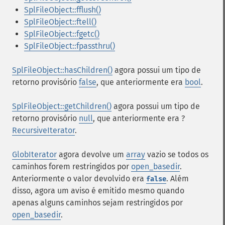
SplFileObject::fflush()
SplFileObject::ftell()
SplFileObject::fgetc()
SplFileObject::fpassthru()
SplFileObject::hasChildren()
agora possui um tipo de
retorno provisório
false
, que anteriormente era
bool
.
SplFileObject::getChildren()
agora possui um tipo de
retorno provisório
null
, que anteriormente era
?
RecursiveIterator
.
GlobIterator
agora devolve um
array
vazio se todos os
caminhos forem restringidos por
open_basedir
.
Anteriormente o valor devolvido era
. Além
false
disso, agora um aviso é emitido mesmo quando
apenas alguns caminhos sejam restringidos por
open_basedir
.