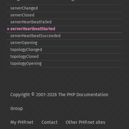
serverChanged
serverClosed
serverHeartbeatFailed
serverHeartbeatStarted
serverHeartbeatSucceeded
serverOpening
topologyChanged
topologyClosed
topologyOpening
Copyright © 2001-2026 The PHP Documentation
Group
My PHP.net
Contact
Other PHP.net sites