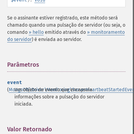
Se o assinante estiver registrado, este método será
chamado quando uma pulsação de servidor (ou seja, o
comando
» hello
emitido através do
» monitoramento
do servidor
) é enviada ao servidor.
Parâmetros
¶
event
(
MongoDB\Driver\Monitoring\ServerHeartbeatStartedEve
Um objeto de evento que encapsula
informações sobre a pulsação do servidor
iniciada.
Valor Retornado
¶