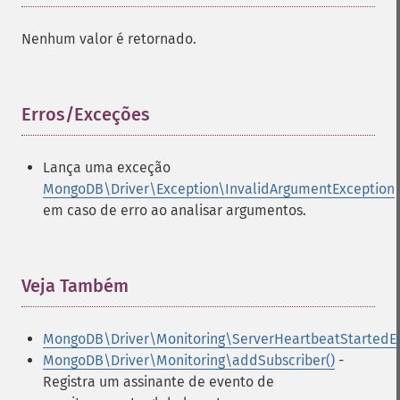
Nenhum valor é retornado.
Erros/Exceções
¶
Lança uma exceção
MongoDB\Driver\Exception\InvalidArgumentException
em caso de erro ao analisar argumentos.
Veja Também
¶
MongoDB\Driver\Monitoring\ServerHeartbeatStartedE
MongoDB\Driver\Monitoring\addSubscriber()
-
Registra um assinante de evento de