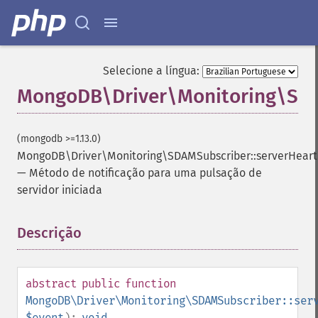
Selecione a língua:
MongoDB\Driver\Monitoring\SDA
(mongodb >=1.13.0)
MongoDB\Driver\Monitoring\SDAMSubscriber::serverHeart
—
Método de notificação para uma pulsação de
servidor iniciada
Descrição
¶
abstract
public
function
MongoDB\Driver\Monitoring\SDAMSubscriber::ser
$event
):
void