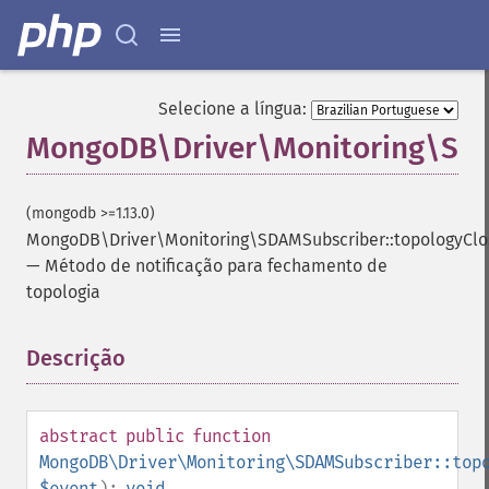
Selecione a língua:
MongoDB\Driver\Monitoring\SDA
(mongodb >=1.13.0)
MongoDB\Driver\Monitoring\SDAMSubscriber::topologyCl
—
Método de notificação para fechamento de
topologia
Descrição
¶
abstract
public
function
MongoDB\Driver\Monitoring\SDAMSubscriber::top
$event
):
void