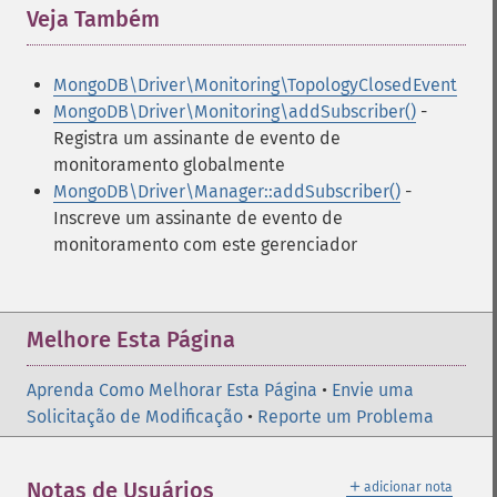
Veja Também
¶
MongoDB\Driver\Monitoring\TopologyClosedEvent
MongoDB\Driver\Monitoring\addSubscriber()
-
Registra um assinante de evento de
monitoramento globalmente
MongoDB\Driver\Manager::addSubscriber()
-
Inscreve um assinante de evento de
monitoramento com este gerenciador
Melhore Esta Página
Aprenda Como Melhorar Esta Página
•
Envie uma
Solicitação de Modificação
•
Reporte um Problema
＋
Notas de Usuários
adicionar nota