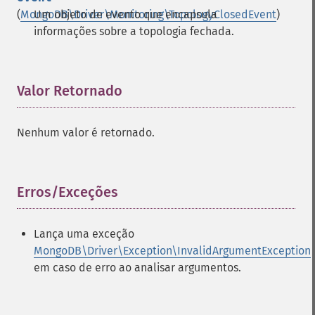
(
MongoDB\Driver\Monitoring\TopologyClosedEvent
Um objeto de evento que encapsula
)
informações sobre a topologia fechada.
Valor Retornado
¶
Nenhum valor é retornado.
Erros/Exceções
¶
Lança uma exceção
MongoDB\Driver\Exception\InvalidArgumentException
em caso de erro ao analisar argumentos.