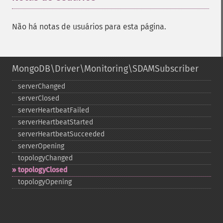
Não há notas de usuários para esta página.
MongoDB\Driver\Monitoring\SDAMSubscriber
serverChanged
serverClosed
serverHeartbeatFailed
serverHeartbeatStarted
serverHeartbeatSucceeded
serverOpening
topologyChanged
topologyClosed
topologyOpening