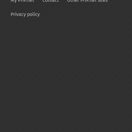
My PHP.net
Contact
Other PHP.net sites
Privacy policy