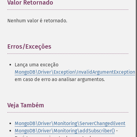
Valor Retornado
¶
Nenhum valor é retornado.
Erros/Exceções
¶
Lança uma exceção
MongoDB\Driver\Exception\InvalidArgumentException
em caso de erro ao analisar argumentos.
Veja Também
¶
MongoDB\Driver\Monitoring\ServerChangedEvent
MongoDB\Driver\Monitoring\addSubscriber()
-