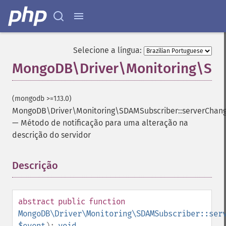
Selecione a língua:
MongoDB\Driver\Monitoring\SDA
(mongodb >=1.13.0)
MongoDB\Driver\Monitoring\SDAMSubscriber::serverChan
—
Método de notificação para uma alteração na
descrição do servidor
Descrição
¶
abstract
public
function
MongoDB\Driver\Monitoring\SDAMSubscriber::ser
$event
):
void