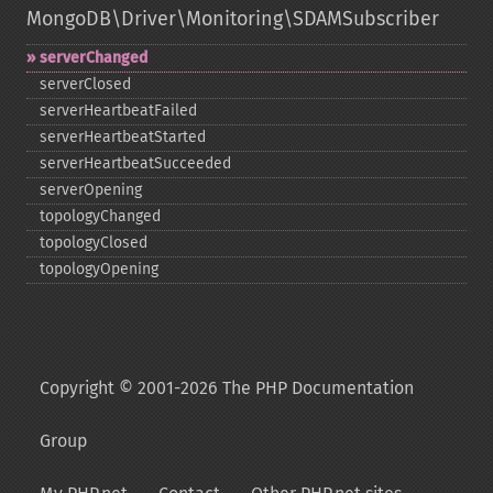
MongoDB\Driver\Monitoring\SDAMSubscriber
serverChanged
serverClosed
serverHeartbeatFailed
serverHeartbeatStarted
serverHeartbeatSucceeded
serverOpening
topologyChanged
topologyClosed
topologyOpening
Copyright © 2001-2026 The PHP Documentation
Group