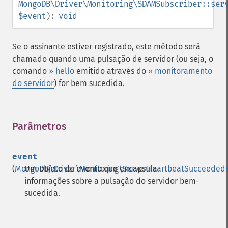
MongoDB\Driver\Monitoring\SDAMSubscriber::ser
$event
):
void
Se o assinante estiver registrado, este método será
chamado quando uma pulsação de servidor (ou seja, o
comando
» hello
emitido através do
» monitoramento
do servidor
) for bem sucedida.
Parâmetros
¶
event
(
MongoDB\Driver\Monitoring\ServerHeartbeatSucceeded
Um objeto de evento que encapsula
informações sobre a pulsação do servidor bem-
sucedida.