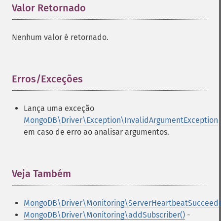
Valor Retornado
¶
Nenhum valor é retornado.
Erros/Exceções
¶
Lança uma exceção
MongoDB\Driver\Exception\InvalidArgumentException
em caso de erro ao analisar argumentos.
Veja Também
¶
MongoDB\Driver\Monitoring\ServerHeartbeatSucceed
MongoDB\Driver\Monitoring\addSubscriber()
-