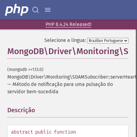
PHP 8.4.24 Released!
Selecione a língua:
MongoDB\Driver\Monitoring\SDA
(mongodb >=1.13.0)
MongoDB\Driver\Monitoring\SDAMSubscriber::serverHear
—
Método de notificação para uma pulsação do
servidor bem-sucedida
Descrição
¶
abstract
public
function