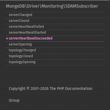
MongoDB\Driver\Monitoring\SDAMSubscriber
serverChanged
serverClosed
serverHeartbeatFailed
serverHeartbeatStarted
serverHeartbeatSucceeded
serverOpening
topologyChanged
topologyClosed
topologyOpening
Copyright © 2001-2026 The PHP Documentation
Group