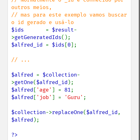
outros meios,

// mas para este exemplo vamos buscar 
$ids       
= 
$result
-
>
getGeneratedIds
$alfred_id 
= 
$ids
[
0
];

// ...

$alfred 
= 
$collection
-
>
getOne
(
$alfred_id
$alfred
[
'age'
] = 
81
$alfred
[
'job'
] = 
'Guru'
;

$collection
->
replaceOne
(
$alfred_id
, 
$alfred
);

?>