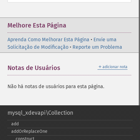
Melhore Esta Página
Aprenda Como Melhorar Esta Página
•
Envie uma
Solicitação de Modificação
•
Reporte um Problema
＋
Notas de Usuários
adicionar nota
Não há notas de usuários para esta página.
mysql_xdevapi\Collection
add
addOrReplaceOne
_​_​construct