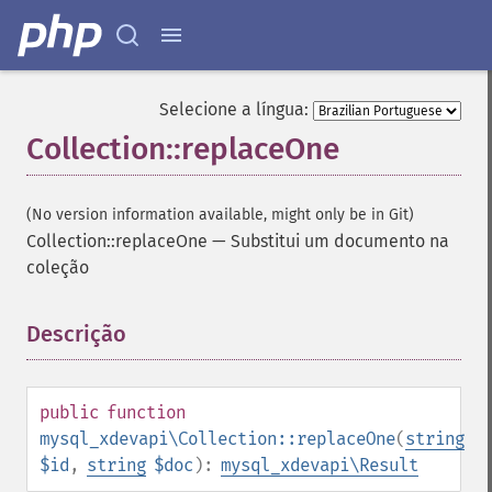
Selecione a língua:
Collection::replaceOne
(No version information available, might only be in Git)
Collection::replaceOne
—
Substitui um documento na
coleção
Descrição
¶
public
function
mysql_xdevapi\Collection::replaceOne
(
string
$id
,
string
$doc
):
mysql_xdevapi\Result