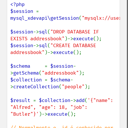
<?php

$session 
= 
mysql_xdevapi\getSession
(
"mysqlx://user:p
$session
->
sql
(
"DROP DATABASE IF 
EXISTS addressbook"
)->
execute
$session
->
sql
(
"CREATE DATABASE 
addressbook"
)->
execute
();

$schema     
= 
$session
-
>
getSchema
(
"addressbook"
$collection 
= 
$schema
-
>
createCollection
(
"people"
);

$result 
= 
$collection
->
add
(
'{"name": 
"Alfred", "age": 18, "job": 
"Butler"}'
)->
execute
();

// Normalmente o _id é conhecido por 