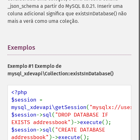
_json_schema a partir do MySQL 8.0.21. Inserir uma
coluna adicional significa que existsInDatabase() não
mais a verá como uma coleção.
Exemplos
¶
Exemplo #1 Exemplo de
mysql_xdevapi\Collection::existsInDatabase()
<?php

$session 
= 
mysql_xdevapi\getSession
(
"mysqlx://user:p
$session
->
sql
(
"DROP DATABASE IF 
EXISTS addressbook"
)->
execute
$session
->
sql
(
"CREATE DATABASE 
addressbook"
)->
execute
();
