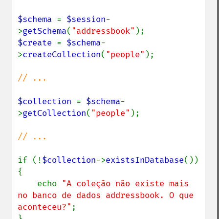
$schema 
= 
$session
-
>
getSchema
(
"addressbook"
$create 
= 
$schema
-
>
createCollection
(
"people"
);

// ...

$collection 
= 
$schema
-
>
getCollection
(
"people"
);

// ...

if (!
$collection
->
existsInDatabase
()) 
{

    echo 
"A coleção não existe mais 
no banco de dados addressbook. O que 
aconteceu?"
;
