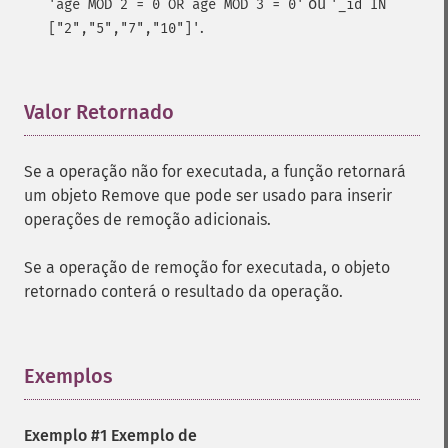
ou
'age MOD 2 = 0 OR age MOD 3 = 0'
'_id IN
.
["2","5","7","10"]'
Valor Retornado
¶
Se a operação não for executada, a função retornará
um objeto Remove que pode ser usado para inserir
operações de remoção adicionais.
Se a operação de remoção for executada, o objeto
retornado conterá o resultado da operação.
Exemplos
¶
Exemplo #1 Exemplo de