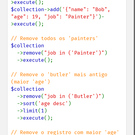
>
execute
$collection
->
add
(
'{"name": "Bob",    
"age": 19, "job": "Painter"}'
)-
>
execute
();

$collection

->
remove
(
"job in ('Painter')"
)

  ->
execute
();

// Remove o 'butler' mais antigo 
$collection

->
remove
(
"job in ('Butler')"
)

  ->
sort
(
'age desc'
)

  ->
limit
(
1
)

  ->
execute
();
