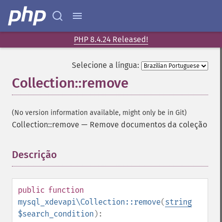
PHP 8.4.24 Released!
Selecione a língua:
Collection::remove
(No version information available, might only be in Git)
Collection::remove
—
Remove documentos da coleção
Descrição
¶
public
function
mysql_xdevapi\Collection::remove
(
string
$search_condition
):