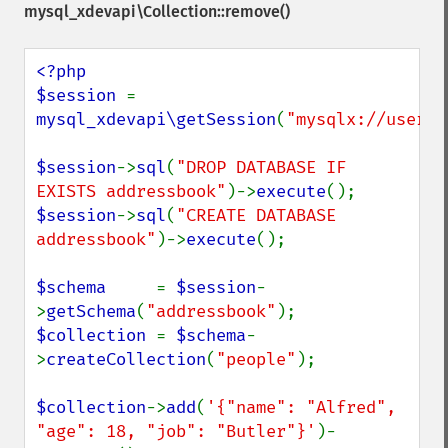
mysql_xdevapi\Collection::remove()
<?php

$session 
= 
mysql_xdevapi\getSession
(
"mysqlx://user:p
$session
->
sql
(
"DROP DATABASE IF 
EXISTS addressbook"
)->
execute
$session
->
sql
(
"CREATE DATABASE 
addressbook"
)->
execute
();

$schema     
= 
$session
-
>
getSchema
(
"addressbook"
$collection 
= 
$schema
-
>
createCollection
(
"people"
);

$collection
->
add
(
'{"name": "Alfred", 
"age": 18, "job": "Butler"}'
)-