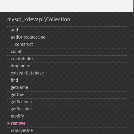
mysql_xdevapi\Collection
add
addOrReplaceOne
_​_​construct
count
createIndex
dropIndex
existsInDatabase
find
getName
getOne
getSchema
getSession
modify
remove
removeOne