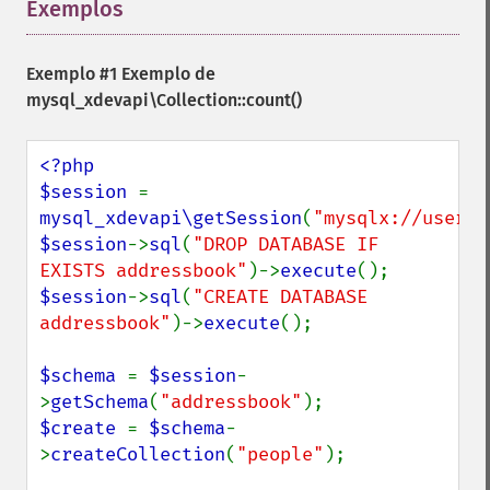
Exemplos
¶
Exemplo #1 Exemplo de
mysql_xdevapi\Collection::count()
<?php

$session 
= 
mysql_xdevapi\getSession
(
"mysqlx://user:p
$session
->
sql
(
"DROP DATABASE IF 
EXISTS addressbook"
)->
execute
$session
->
sql
(
"CREATE DATABASE 
addressbook"
)->
execute
();

$schema 
= 
$session
-
>
getSchema
(
"addressbook"
$create 
= 
$schema
-
>
createCollection
(
"people"
);
