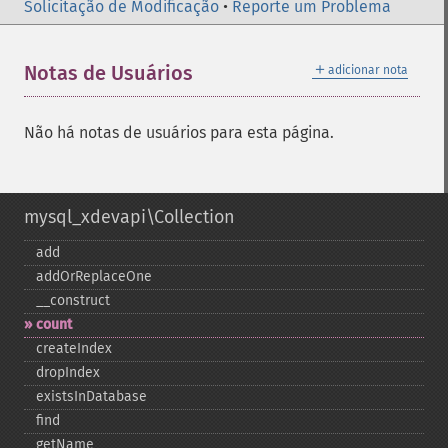
Solicitação de Modificação
•
Reporte um Problema
＋
Notas de Usuários
adicionar nota
Não há notas de usuários para esta página.
mysql_xdevapi\Collection
add
addOrReplaceOne
_​_​construct
count
createIndex
dropIndex
existsInDatabase
find
getName