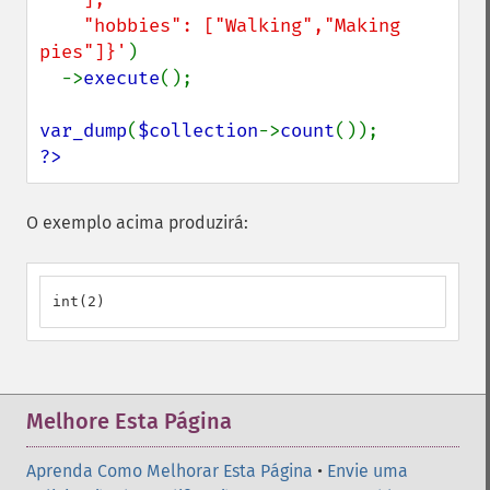
    "hobbies": ["Walking","Making 
pies"]}'
)

  ->
execute
();

var_dump
(
$collection
->
count
?>
O exemplo acima produzirá:
int(2)
Melhore Esta Página
Aprenda Como Melhorar Esta Página
•
Envie uma