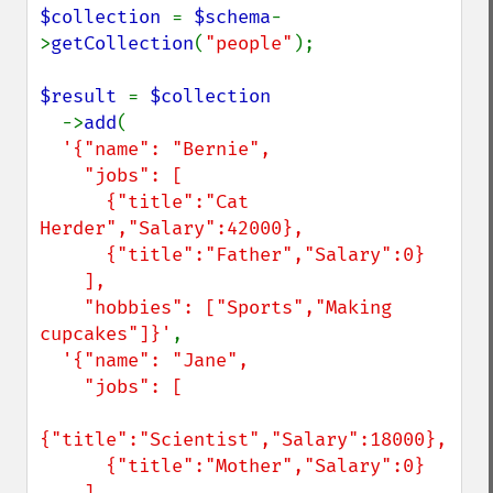
$collection 
= 
$schema
-
>
getCollection
(
"people"
);

$result 
= 
$collection

->
add
(

'{"name": "Bernie",

    "jobs": [

      {"title":"Cat 
Herder","Salary":42000},

      {"title":"Father","Salary":0}

    ],

    "hobbies": ["Sports","Making 
cupcakes"]}'
,

'{"name": "Jane",

    "jobs": [

{"title":"Scientist","Salary":18000},

      {"title":"Mother","Salary":0}

    ],
