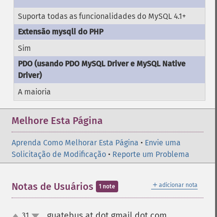
Suporta todas as funcionalidades do MySQL 4.1+
Sim
A maioria
Melhore Esta Página
Aprenda Como Melhorar Esta Página
•
Envie uma
Solicitação de Modificação
•
Reporte um Problema
＋
Notas de Usuários
adicionar nota
1 note
guatebus at dot gmail dot com
31
¶