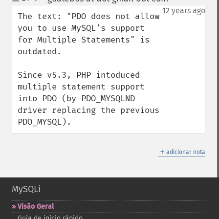
up
down
12 years ago
The text: "PDO does not allow 
you to use MySQL's support 
for Multiple Statements" is 
outdated.

Since v5.3, PHP intoduced 
multiple statement support 
into PDO (by PDO_MYSQLND 
driver replacing the previous 
PDO_MYSQL).
＋
adicionar nota
MySQLi
Visão Geral
Guia de início rápido