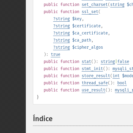
public
function
set_charset
(
string
$c
public
function
ssl_set
(
?
string
$key
,
?
string
$certificate
,
?
string
$ca_certificate
,
?
string
$ca_path
,
?
string
$cipher_algos
):
true
public
function
stat
():
string
|
false
public
function
stmt_init
():
mysqli_s
public
function
store_result
(
int
$mod
public
function
thread_safe
():
bool
public
function
use_result
():
mysqli_
}
Índice
¶