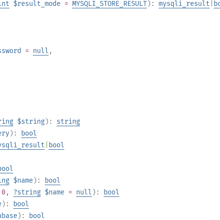
int
$result_mode
=
MYSQLI_STORE_RESULT
):
mysqli_result
|
b
ssword
=
null
,
ring
$string
):
string
ery
):
bool
ysqli_result
|
bool
bool
ing
$name
):
bool
 0
,
?
string
$name
=
null
):
bool
e
):
bool
abase
):
bool