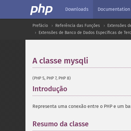
Downloads
Documentation
Prefácio
Referência das Funções
Extensões d
Extensões de Banco de Dados Específicas de Terc
A classe mysqli
¶
(PHP 5, PHP 7, PHP 8)
Introdução
¶
Representa uma conexão entre o PHP e um b
Resumo da classe
¶