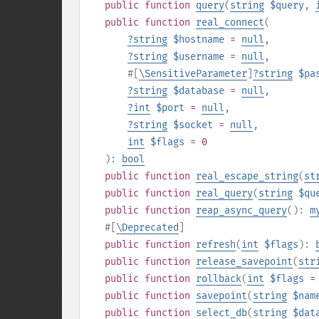
public
function
query
(
string
$query
,
public
function
real_connect
(
?
string
$hostname
=
null
,
?
string
$username
=
null
,
#[
\SensitiveParameter
]
?
string
$pa
?
string
$database
=
null
,
?
int
$port
=
null
,
?
string
$socket
=
null
,
int
$flags
= 0
):
bool
public
function
real_escape_string
(
st
public
function
real_query
(
string
$qu
public
function
reap_async_query
():
m
#[
\Deprecated
]
public
function
refresh
(
int
$flags
):
public
function
release_savepoint
(
str
public
function
rollback
(
int
$flags
=
public
function
savepoint
(
string
$nam
public
function
select_db
(
string
$dat