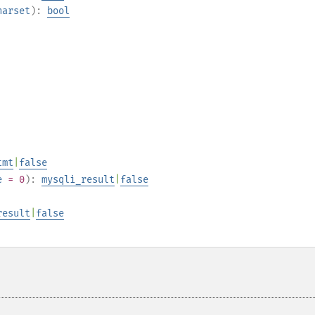
harset
):
bool
tmt
|
false
e
= 0
):
mysqli_result
|
false
result
|
false