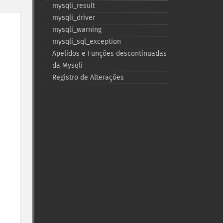
mysqli_​result
mysqli_​driver
mysqli_​warning
mysqli_​sql_​exception
Apelidos e Funções descontinuadas
da Mysqli
Registro de Alterações