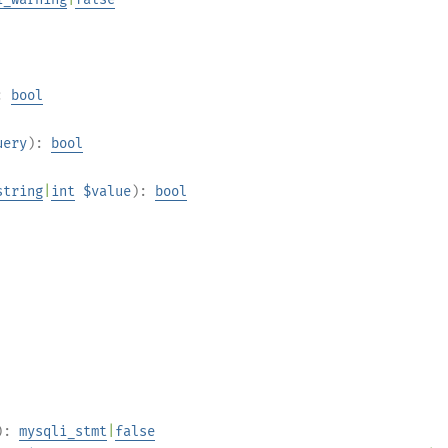
:
bool
uery
):
bool
string
|
int
$value
):
bool
):
mysqli_stmt
|
false