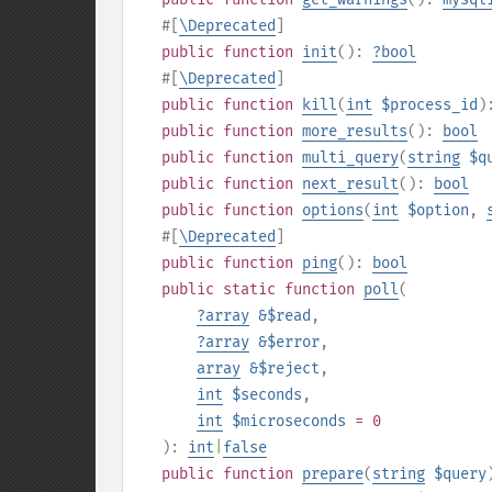
#[
\Deprecated
]
public
function
init
():
?
bool
#[
\Deprecated
]
public
function
kill
(
int
$process_id
)
public
function
more_results
():
bool
public
function
multi_query
(
string
$q
public
function
next_result
():
bool
public
function
options
(
int
$option
,
#[
\Deprecated
]
public
function
ping
():
bool
public
static
function
poll
(
?
array
&$read
,
?
array
&$error
,
array
&$reject
,
int
$seconds
,
int
$microseconds
= 0
):
int
|
false
public
function
prepare
(
string
$query