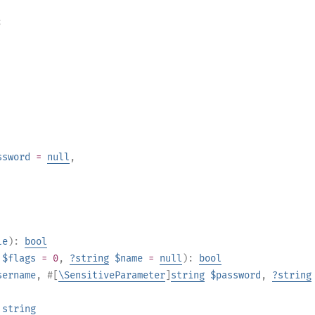
;
ssword
=
null
,
le
):
bool
$flags
= 0
,
?
string
$name
=
null
):
bool
sername
,
#[
\SensitiveParameter
]
string
$password
,
?
string
:
string