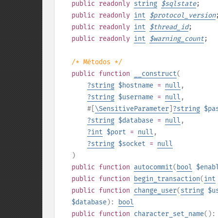
public
readonly
string
$
sqlstate
;
public
readonly
int
$
protocol_version
public
readonly
int
$
thread_id
;
public
readonly
int
$
warning_count
;
/* Métodos */
public
function
__construct
(
?
string
$hostname
=
null
,
?
string
$username
=
null
,
#[
\SensitiveParameter
]
?
string
$pa
?
string
$database
=
null
,
?
int
$port
=
null
,
?
string
$socket
=
null
)
public
function
autocommit
(
bool
$enab
public
function
begin_transaction
(
int
public
function
change_user
(
string
$u
$database
):
bool
public
function
character_set_name
()