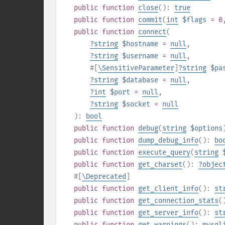
public
function
close
():
true
public
function
commit
(
int
$flags
= 0
public
function
connect
(
?
string
$hostname
=
null
,
?
string
$username
=
null
,
#[
\SensitiveParameter
]
?
string
$pa
?
string
$database
=
null
,
?
int
$port
=
null
,
?
string
$socket
=
null
):
bool
public
function
debug
(
string
$options
public
function
dump_debug_info
():
bo
public
function
execute_query
(
string
public
function
get_charset
():
?
objec
#[
\Deprecated
]
public
function
get_client_info
():
st
public
function
get_connection_stats
(
public
function
get_server_info
():
st
public
function
get_warnings
():
mysql