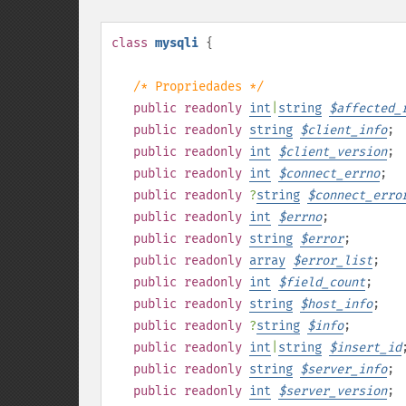
class
mysqli
{
/* Propriedades */
public
readonly
int
|
string
$
affected_
public
readonly
string
$
client_info
;
public
readonly
int
$
client_version
;
public
readonly
int
$
connect_errno
;
public
readonly
?
string
$
connect_erro
public
readonly
int
$
errno
;
public
readonly
string
$
error
;
public
readonly
array
$
error_list
;
public
readonly
int
$
field_count
;
public
readonly
string
$
host_info
;
public
readonly
?
string
$
info
;
public
readonly
int
|
string
$
insert_id
public
readonly
string
$
server_info
;
public
readonly
int
$
server_version
;