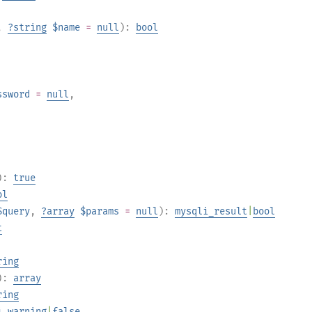
,
?
string
$name
=
null
):
bool
ssword
=
null
,
):
true
ol
$query
,
?
array
$params
=
null
):
mysqli_result
|
bool
t
ring
):
array
ring
i_warning
|
false