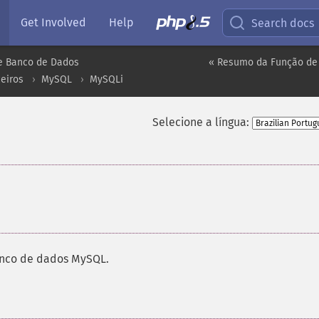
Get Involved
Help
Search docs
e Banco de Dados
« Resumo da Função de
eiros
MySQL
MySQLi
Selecione a língua:
anco de dados MySQL.