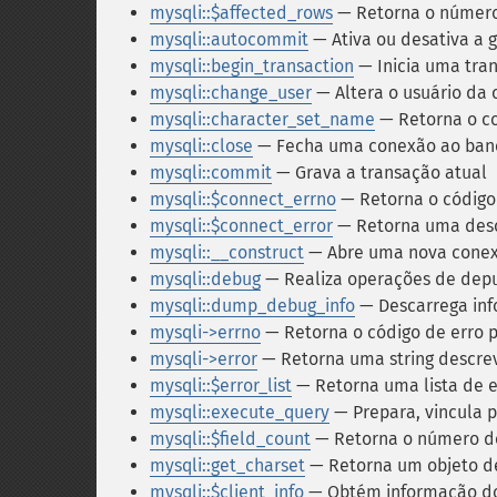
mysqli::$affected_rows
— Retorna o número 
mysqli::autocommit
— Ativa ou desativa a 
mysqli::begin_transaction
— Inicia uma tra
mysqli::change_user
— Altera o usuário da
mysqli::character_set_name
— Retorna o co
mysqli::close
— Fecha uma conexão ao banc
mysqli::commit
— Grava a transação atual
mysqli::$connect_errno
— Retorna o código
mysqli::$connect_error
— Retorna uma desc
mysqli::__construct
— Abre uma nova conex
mysqli::debug
— Realiza operações de dep
mysqli::dump_debug_info
— Descarrega inf
mysqli->errno
— Retorna o código de erro 
mysqli->error
— Retorna uma string descre
mysqli::$error_list
— Retorna uma lista de 
mysqli::execute_query
— Prepara, vincula 
mysqli::$field_count
— Retorna o número de
mysqli::get_charset
— Retorna um objeto de
mysqli::$client_info
— Obtém informação do