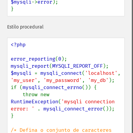
$mysqli
->
error
);

}
Estilo procedural
<?php

error_reporting
(
0
mysqli_report
(
MYSQLI_REPORT_OFF
$mysqli 
= 
mysqli_connect
(
'localhost'
, 
'my_user'
, 
'my_password'
, 
'my_db'
);

if (
mysqli_connect_errno
()) {

    throw new 
RuntimeException
(
'mysqli connection 
error: ' 
. 
mysqli_connect_error
());

}

/* Defina o conjunto de caracteres 