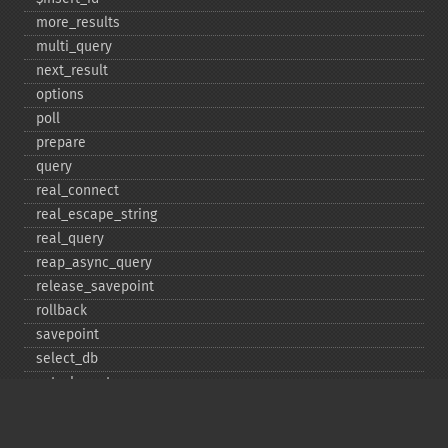
more_​results
multi_​query
next_​result
options
poll
prepare
query
real_​connect
real_​escape_​string
real_​query
reap_​async_​query
release_​savepoint
rollback
savepoint
select_​db
set_​charset
$sqlstate
ssl_​set