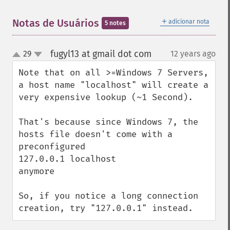
＋
Notas de Usuários
adicionar nota
5 notes
fugyl13 at gmail dot com
29
12 years ago
¶
up
down
Note that on all >=Windows 7 Servers, 
a host name "localhost" will create a 
very expensive lookup (~1 Second). 

That's because since Windows 7, the 
hosts file doesn't come with a 
preconfigured

127.0.0.1 localhost

anymore

So, if you notice a long connection 
creation, try "127.0.0.1" instead.