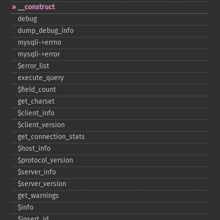
_​_​construct
debug
dump_​debug_​info
mysqli-​>errno
mysqli-​>error
$error_​list
execute_​query
$field_​count
get_​charset
$client_​info
$client_​version
get_​connection_​stats
$host_​info
$protocol_​version
$server_​info
$server_​version
get_​warnings
$info
$insert_​id