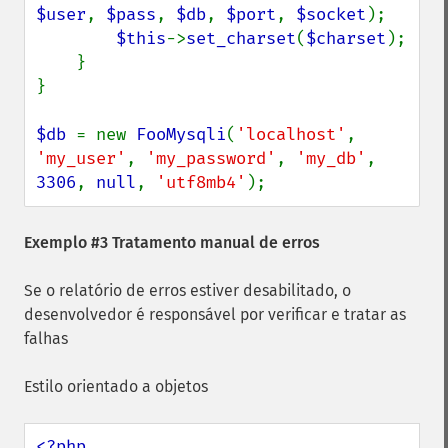
$user
, 
$pass
, 
$db
, 
$port
, 
$socket
);

$this
->
set_charset
(
$charset
);

    }

}

$db 
= new 
FooMysqli
(
'localhost'
, 
'my_user'
, 
'my_password'
, 
'my_db'
, 
3306
, 
null
, 
'utf8mb4'
);
Exemplo #3 Tratamento manual de erros
Se o relatório de erros estiver desabilitado, o
desenvolvedor é responsável por verificar e tratar as
falhas
Estilo orientado a objetos
<?php
