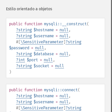
Estilo orientado a objetos
public
function
mysqli::__construct
(
?
string
$hostname
=
null
,
?
string
$username
=
null
,
#[
\SensitiveParameter
]
?
string
$password
=
null
,
?
string
$database
=
null
,
?
int
$port
=
null
,
?
string
$socket
=
null
)
public
function
mysqli::connect
(
?
string
$hostname
=
null
,
?
string
$username
=
null
,
#[
\SensitiveParameter
]
?
string