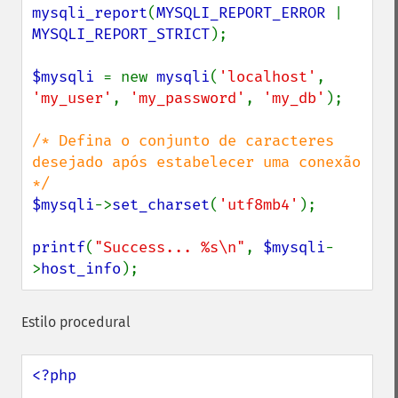
mysqli_report
(
MYSQLI_REPORT_ERROR 
| 
MYSQLI_REPORT_STRICT
);

$mysqli 
= new 
mysqli
(
'localhost'
, 
'my_user'
, 
'my_password'
, 
'my_db'
);

/* Defina o conjunto de caracteres 
desejado após estabelecer uma conexão 
$mysqli
->
set_charset
(
'utf8mb4'
);

printf
(
"Success... %s\n"
, 
$mysqli
-
>
host_info
);
Estilo procedural
<?php
