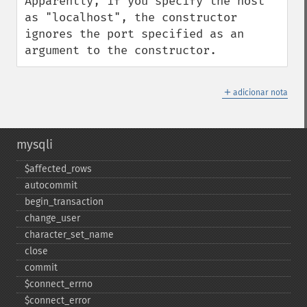
Apparently, if you specify the host 
as "localhost", the constructor 
ignores the port specified as an 
argument to the constructor.
＋
adicionar nota
mysqli
$affected_​rows
autocommit
begin_​transaction
change_​user
character_​set_​name
close
commit
$connect_​errno
$connect_​error