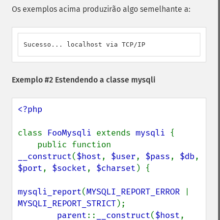
Os exemplos acima produzirão algo semelhante a:
Sucesso... localhost via TCP/IP
Exemplo #2 Estendendo a classe mysqli
<?php

class 
FooMysqli 
extends 
mysqli 
{

    public function 
__construct
(
$host
, 
$user
, 
$pass
, 
$db
, 
$port
, 
$socket
, 
$charset
) {

mysqli_report
(
MYSQLI_REPORT_ERROR 
| 
MYSQLI_REPORT_STRICT
);

parent
::
__construct
(
$host
, 