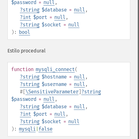
$password
=
null
,
?
string
$database
=
null
,
?
int
$port
=
null
,
?
string
$socket
=
null
):
bool
Estilo procedural
function
mysqli_connect
(
?
string
$hostname
=
null
,
?
string
$username
=
null
,
#[
\SensitiveParameter
]
?
string
$password
=
null
,
?
string
$database
=
null
,
?
int
$port
=
null
,
?
string
$socket
=
null
):
mysqli
|
false