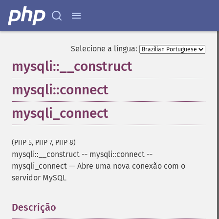
Selecione a língua:
mysqli::__construct
mysqli::connect
mysqli_connect
(PHP 5, PHP 7, PHP 8)
mysqli::__construct
--
mysqli::connect
--
mysqli_connect
—
Abre uma nova conexão com o
servidor MySQL
Descrição
¶