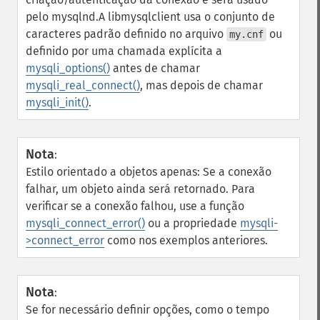
pelo mysqlnd.
A libmysqlclient usa o conjunto de
caracteres padrão definido no arquivo
ou
my.cnf
definido por uma chamada explícita a
mysqli_options()
antes de chamar
mysqli_real_connect()
, mas depois de chamar
mysqli_init()
.
Nota
:
Estilo orientado a objetos apenas: Se a conexão
falhar, um objeto ainda será retornado. Para
verificar se a conexão falhou, use a função
mysqli_connect_error()
ou a propriedade
mysqli-
>connect_error
como nos exemplos anteriores.
Nota
:
Se for necessário definir opções, como o tempo