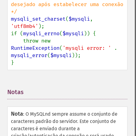
desejado após estabelecer uma conexão 
mysqli_set_charset
(
$mysqli
, 
'utf8mb4'
);

if (
mysqli_errno
(
$mysqli
)) {

    throw new 
RuntimeException
(
'mysqli error: ' 
. 
mysqli_error
(
$mysqli
));

}
Notas
¶
Nota
:
O MySQLnd sempre assume o conjunto de
caracteres padrão do servidor. Este conjunto de
caracteres é enviado durante a
criação/autenticação da conexão e será usado