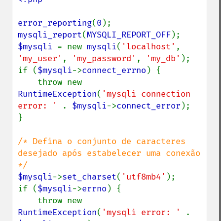
error_reporting
(
0
mysqli_report
(
MYSQLI_REPORT_OFF
$mysqli 
= new 
mysqli
(
'localhost'
, 
'my_user'
, 
'my_password'
, 
'my_db'
);

if (
$mysqli
->
connect_errno
) {

    throw new 
RuntimeException
(
'mysqli connection 
error: ' 
. 
$mysqli
->
connect_error
);

}

/* Defina o conjunto de caracteres 
desejado após estabelecer uma conexão 
$mysqli
->
set_charset
(
'utf8mb4'
);

if (
$mysqli
->
errno
) {

    throw new 
RuntimeException
(
'mysqli error: ' 
. 