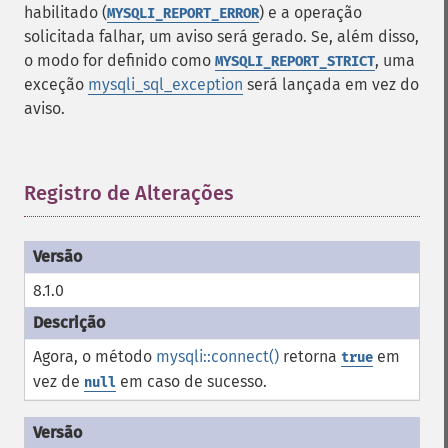
habilitado (
) e a operação
MYSQLI_REPORT_ERROR
solicitada falhar, um aviso será gerado. Se, além disso,
o modo for definido como
, uma
MYSQLI_REPORT_STRICT
exceção
mysqli_sql_exception
será lançada em vez do
aviso.
Registro de Alterações
¶
8.1.0
Agora, o método
mysqli::connect()
retorna
em
true
vez de
em caso de sucesso.
null