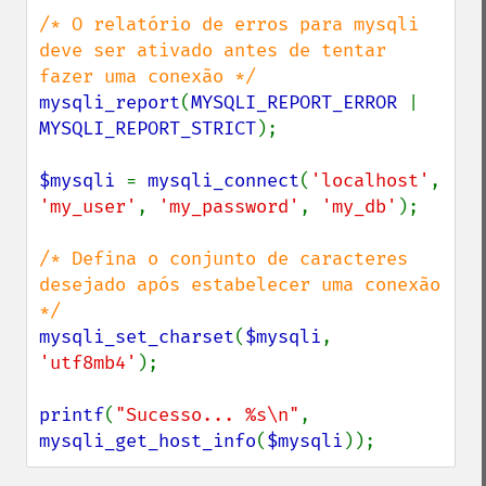
/* O relatório de erros para mysqli 
deve ser ativado antes de tentar 
mysqli_report
(
MYSQLI_REPORT_ERROR 
| 
MYSQLI_REPORT_STRICT
);

$mysqli 
= 
mysqli_connect
(
'localhost'
, 
'my_user'
, 
'my_password'
, 
'my_db'
);

/* Defina o conjunto de caracteres 
desejado após estabelecer uma conexão 
mysqli_set_charset
(
$mysqli
, 
'utf8mb4'
);

printf
(
"Sucesso... %s\n"
, 
mysqli_get_host_info
(
$mysqli
));