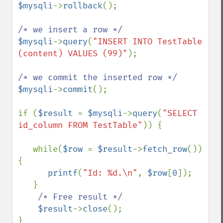
$mysqli
->
rollback
();

$mysqli
->
query
(
"INSERT INTO TestTable 
(content) VALUES (99)"
);

$mysqli
->
commit
();

if (
$result 
= 
$mysqli
->
query
(
"SELECT 
id_column FROM TestTable"
)) {

   while(
$row 
= 
$result
->
fetch_row
()) 
{

printf
(
"Id: %d.\n"
, 
$row
[
0
]);

   }

/* Free result */

$result
->
close
();

}
