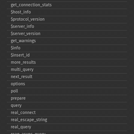
get_​connection_​stats
$host_​info
$protocol_​version
$server_​info
$server_​version
get_​warnings
$info
$insert_​id
more_​results
multi_​query
next_​result
options
poll
prepare
query
real_​connect
real_​escape_​string
real_​query