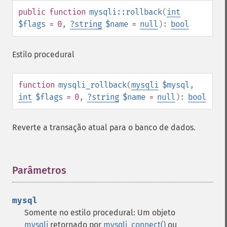
public
function
mysqli::rollback
(
int
$flags
= 0
,
?
string
$name
=
null
):
bool
Estilo procedural
function
mysqli_rollback
(
mysqli
$mysql
,
int
$flags
= 0
,
?
string
$name
=
null
):
bool
Reverte a transação atual para o banco de dados.
Parâmetros
¶
mysql
Somente no estilo procedural: Um objeto
mysqli
retornado por
mysqli_connect()
ou