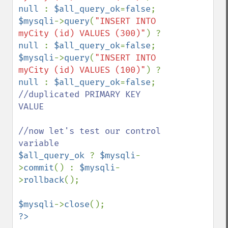
null 
: 
$all_query_ok
=
false
$mysqli
->
query
(
"INSERT INTO 
myCity (id) VALUES (300)"
) ? 
null 
: 
$all_query_ok
=
false
$mysqli
->
query
(
"INSERT INTO 
myCity (id) VALUES (100)"
) ? 
null 
: 
$all_query_ok
=
false
; 
//duplicated PRIMARY KEY 
VALUE

//now let's test our control 
$all_query_ok 
? 
$mysqli
-
>
commit
() : 
$mysqli
-
>
rollback
();

$mysqli
->
close