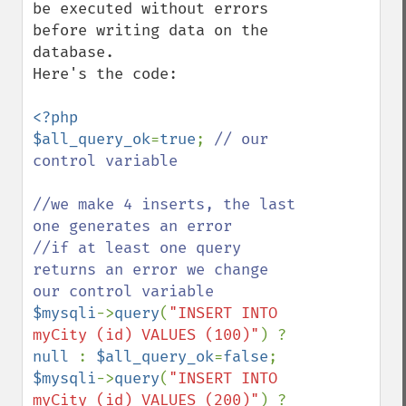
be executed without errors 
before writing data on the 
database.

Here's the code:

<?php

$all_query_ok
=
true
; 
// our 
control variable

//we make 4 inserts, the last 
one generates an error

//if at least one query 
returns an error we change 
$mysqli
->
query
(
"INSERT INTO 
myCity (id) VALUES (100)"
) ? 
null 
: 
$all_query_ok
=
false
$mysqli
->
query
(
"INSERT INTO 
myCity (id) VALUES (200)"
) ? 