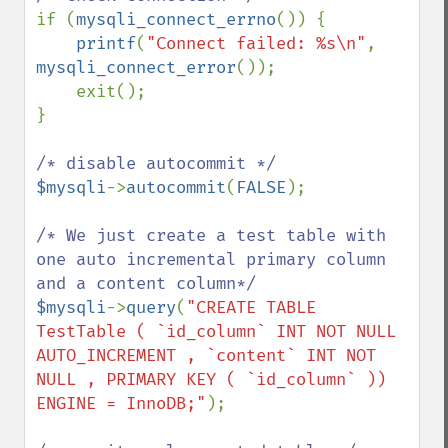
if (
mysqli_connect_errno
()) {

printf
(
"Connect failed: %s\n"
, 
mysqli_connect_error
());

    exit();

}

$mysqli
->
autocommit
(
FALSE
);

/* We just create a test table with 
one auto incremental primary column 
$mysqli
->
query
(
"CREATE TABLE 
TestTable ( `id_column` INT NOT NULL  
AUTO_INCREMENT , `content` INT NOT 
NULL , PRIMARY KEY ( `id_column` )) 
ENGINE = InnoDB;"
);
