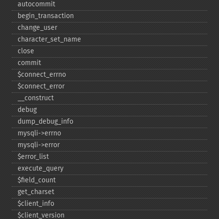
autocommit
begin_​transaction
change_​user
character_​set_​name
close
commit
$connect_​errno
$connect_​error
_​_​construct
debug
dump_​debug_​info
mysqli-​>errno
mysqli-​>error
$error_​list
execute_​query
$field_​count
get_​charset
$client_​info
$client_​version