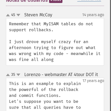
Notas de Usuários
4 notes
Steven McCoy
45
14 years ago
¶
up
down
Remember that MyISAM tables do not 
support rollbacks.

I just drove myself crazy for an 
afternoon trying to figure out what 
was wrong with my code - meanwhile it 
was fine all along
Lorenzo - webmaster AT 4tour DOT it
35
¶
up
down
17 years ago
This is an example to explain 
the powerful of the rollback 
and commit functions.

Let's suppose you want to be 
sure that all queries have to 