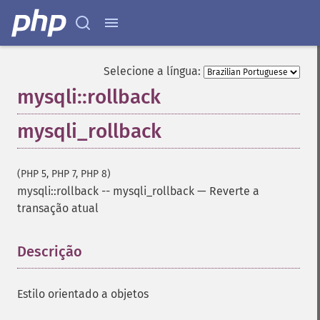
Selecione a língua:
mysqli::rollback
mysqli_rollback
(PHP 5, PHP 7, PHP 8)
mysqli::rollback
--
mysqli_rollback
—
Reverte a
transação atual
Descrição
¶
Estilo orientado a objetos