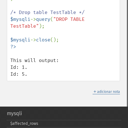
$mysqli
->
query
(
"DROP TABLE 
TestTable"
);

$mysqli
->
close
This will output:

Id: 1.

Id: 5.
＋
adicionar nota
mysqli
$affected_​rows