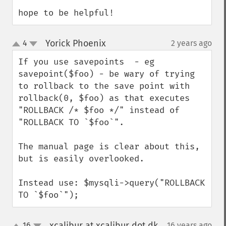
hope to be helpful!
Yorick Phoenix
4
2 years ago
¶
up
down
If you use savepoints  - eg 
savepoint($foo) - be wary of trying 
to rollback to the save point with 
rollback(0, $foo) as that executes 
"ROLLBACK /* $foo */" instead of 
"ROLLBACK TO `$foo`". 

The manual page is clear about this, 
but is easily overlooked.

Instead use: $mysqli->query("ROLLBACK 
TO `$foo`");
xcalibur at xcalibur dot dk
16
16 years ago
¶