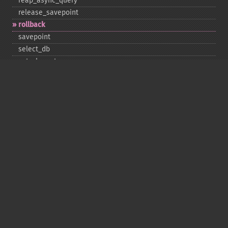
reap_​async_​query
release_​savepoint
rollback
savepoint
select_​db
set_​charset
$sqlstate
ssl_​set
stat
stmt_​init
store_​result
$thread_​id
thread_​safe
use_​result
$warning_​count
Deprecated
init
kill
ping