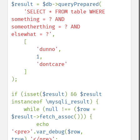
$result 
= 
$db
->
queryPrepared
(

'SELECT * FROM table WHERE 
something = ? AND 
someotherthing = ? AND 
elsewhat = ?'
,

    [

'dunno'
,

1
,

'dontcare'

]

);

if (isset(
$result
) && 
$result 
instanceof 
\mysqli_result
) {

    while (
null 
!== (
$row 
= 
$result
->
fetch_assoc
())) {

        echo 
'<pre>'
.
var_debug
(
$row
, 
true
).
'</pre>'
;
