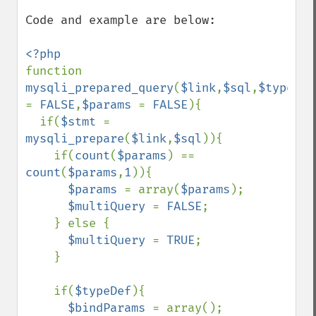
Code and example are below:

function 
mysqli_prepared_query
(
$link
,
$sql
,
$
= 
FALSE
,
$params 
= 
FALSE
){

  if(
$stmt 
= 
mysqli_prepare
(
$link
,
$sql
)){

    if(
count
(
$params
) == 
count
(
$params
,
1
)){

$params 
= array(
$params
);

$multiQuery 
= 
FALSE
;

    } else {

$multiQuery 
= 
TRUE
;

    }  

    if(
$typeDef
){

$bindParams 
= array();    
