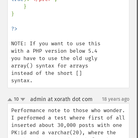
    }

}

NOTE: If you want to use this 
with a PHP version below 5.4 
you have to use the old ugly 
array() syntax for arrays 
instead of the short [] 
syntax.
admin at xorath dot com
10
18 years ago
¶
up
down
Performance note to those who wonder. 
I performed a test where first of all 
inserted about 30,000 posts with one 
PK:id and a varchar(20), where the 