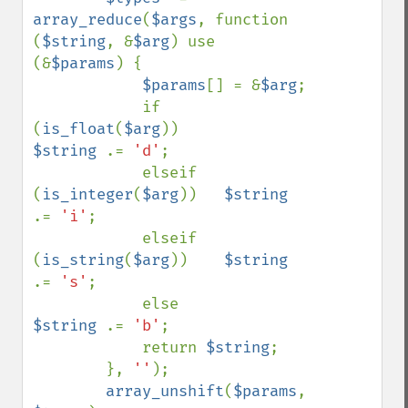
array_reduce
(
$args
, function 
(
$string
, &
$arg
) use 
(&
$params
) {

$params
[] = &
$arg
;

            if 
(
is_float
(
$arg
))         
$string 
.= 
'd'
;

            elseif 
(
is_integer
(
$arg
))   
$string 
.= 
'i'
;

            elseif 
(
is_string
(
$arg
))    
$string 
.= 
's'
;

            else                        
$string 
.= 
'b'
;

            return 
$string
;

        }, 
''
);

array_unshift
(
$params
, 