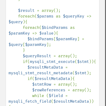
$result 
= array();

    foreach(
$params 
as 
$queryKey 
=> 
$query
){

      foreach(
$bindParams 
as 
$paramKey 
=> 
$value
){

$bindParams
[
$paramKey
] = 
$query
[
$paramKey
];

      }

$queryResult 
= array();

      if(
mysqli_stmt_execute
(
$stmt
)){

$resultMetaData 
= 
mysqli_stmt_result_metadata
(
$stmt
);

        if(
$resultMetaData
){                                                                               

$stmtRow 
= array();   

$rowReferences 
= array(); 

          while (
$field 
= 
mysqli_fetch_field
(
$resultMetaData
)) 