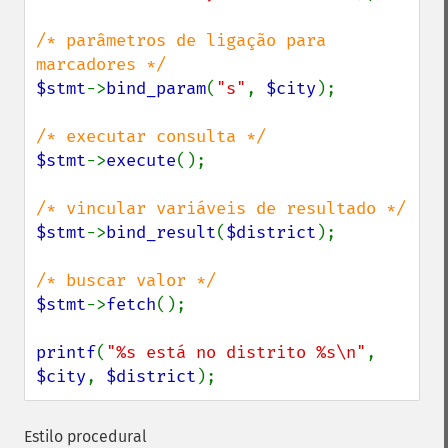
/* parâmetros de ligação para 
$stmt
->
bind_param
(
"s"
, 
$city
);

$stmt
->
execute
();

$stmt
->
bind_result
(
$district
);

$stmt
->
fetch
();

printf
(
"%s está no distrito %s\n"
, 
$city
, 
$district
);
Estilo procedural