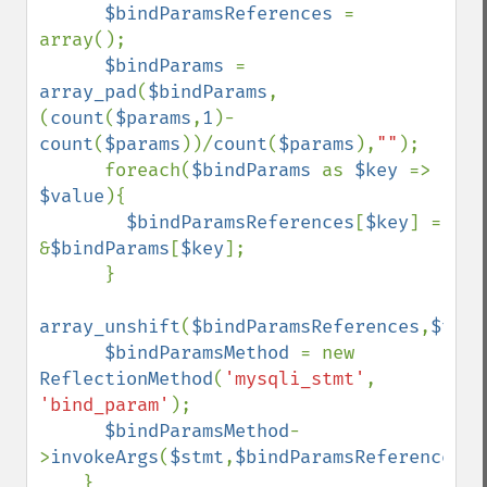
$bindParamsReferences 
= 
array();

$bindParams 
= 
array_pad
(
$bindParams
,
(
count
(
$params
,
1
)-
count
(
$params
))/
count
(
$params
),
""
);         

      foreach(
$bindParams 
as 
$key 
=> 
$value
){

$bindParamsReferences
[
$key
] = 
&
$bindParams
[
$key
];  

      }

array_unshift
(
$bindParamsReferences
,
$type
$bindParamsMethod 
= new 
ReflectionMethod
(
'mysqli_stmt'
, 
'bind_param'
);

$bindParamsMethod
-
>
invokeArgs
(
$stmt
,
$bindParamsReferences
);

    }
