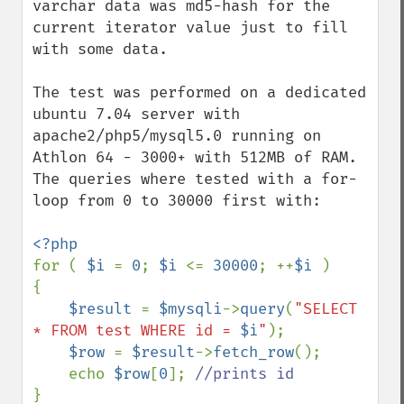
varchar data was md5-hash for the 
current iterator value just to fill 
with some data.

The test was performed on a dedicated 
ubuntu 7.04 server with 
apache2/php5/mysql5.0 running on 
Athlon 64 - 3000+ with 512MB of RAM. 
The queries where tested with a for-
loop from 0 to 30000 first with:

for ( 
$i 
= 
0
; 
$i 
<= 
30000
; ++
$i 
)

{

$result 
= 
$mysqli
->
query
(
"SELECT 
* FROM test WHERE id = 
$i
"
);

$row 
= 
$result
->
fetch_row
();

    echo 
$row
[
0
]; 