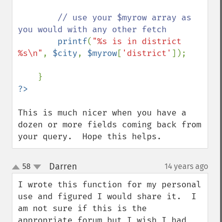
// use your $myrow array as 
you would with any other fetch

printf
(
"%s is in district 
%s\n"
, 
$city
, 
$myrow
[
'district'
]);

This is much nicer when you have a 
dozen or more fields coming back from 
your query.  Hope this helps.
Darren
58
14 years ago
¶
up
down
I wrote this function for my personal 
use and figured I would share it.  I 
am not sure if this is the 
appropriate forum but I wish I had 