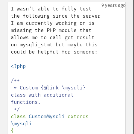
up
down
9 years ago
I wasn't able to fully test 
the following since the server 
I am currently working on is 
missing the PHP module that 
allows me to call get_result 
on mysqli_stmt but maybe this 
could be helpful for someone:

<?php

/**

 * Custom {@link \mysqli} 
class with additional 
functions.

class 
CustomMysqli 
extends 
{
