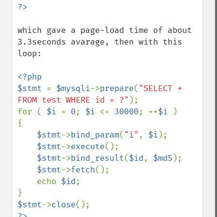
which gave a page-load time of about 
3.3seconds avarage, then with this 
loop:

<?php

$stmt 
= 
$mysqli
->
prepare
(
"SELECT * 
FROM test WHERE id = ?"
);

for ( 
$i 
= 
0
; 
$i 
<= 
30000
; ++
$i 
)

{

$stmt
->
bind_param
(
"i"
, 
$i
);

$stmt
->
execute
();

$stmt
->
bind_result
(
$id
, 
$md5
);

$stmt
->
fetch
();

    echo 
$id
;

$stmt
->
close