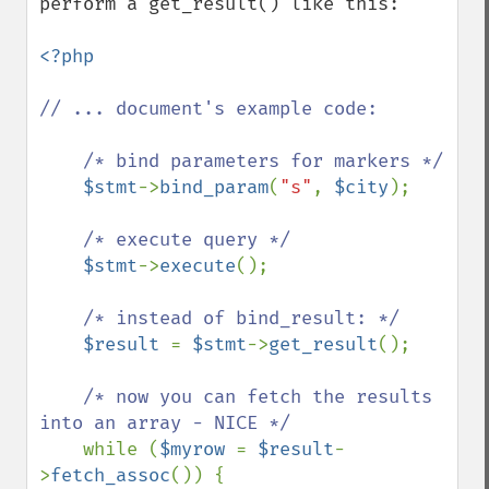
perform a get_result() like this:

<?php

// ... document's example code:

    /* bind parameters for markers */

$stmt
->
bind_param
(
"s"
, 
$city
);

/* execute query */

$stmt
->
execute
();

/* instead of bind_result: */

$result 
= 
$stmt
->
get_result
();

/* now you can fetch the results 
into an array - NICE */

while (
$myrow 
= 
$result
-
>
fetch_assoc
()) {
