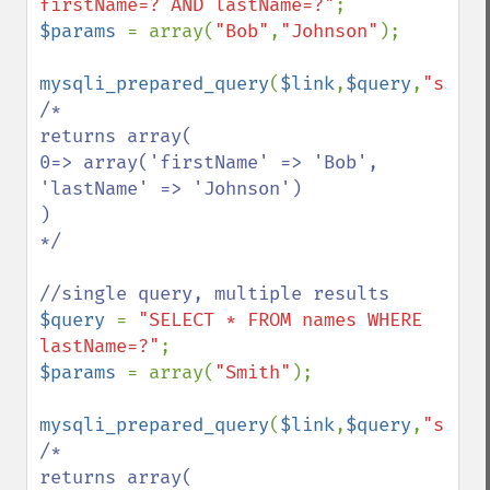
firstName=? AND lastName=?"
$params 
= array(
"Bob"
,
"Johnson"
);

mysqli_prepared_query
(
$link
,
$query
,
"ss"
,
$
/*

returns array(

0=> array('firstName' => 'Bob', 
'lastName' => 'Johnson')

)

*/

$query 
= 
"SELECT * FROM names WHERE 
lastName=?"
$params 
= array(
"Smith"
);

mysqli_prepared_query
(
$link
,
$query
,
"s"
,
$p
/*

returns array(
