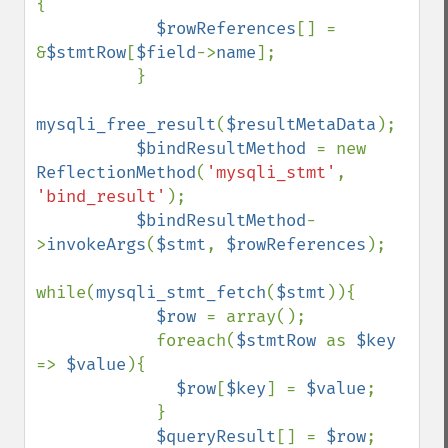
{ 

$rowReferences
[] = 
&
$stmtRow
[
$field
->
name
]; 

          }                                

mysqli_free_result
(
$resultMetaData
);

$bindResultMethod 
= new 
ReflectionMethod
(
'mysqli_stmt'
, 
'bind_result'
); 

$bindResultMethod
-
>
invokeArgs
(
$stmt
, 
$rowReferences
);

while(
mysqli_stmt_fetch
(
$stmt
)){

$row 
= array();

            foreach(
$stmtRow 
as 
$key 
=> 
$value
){

$row
[
$key
] = 
$value
;           

            }

$queryResult
[] = 
$row
;
