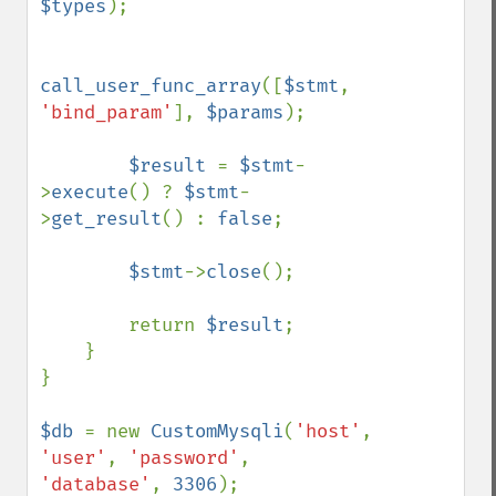
$types
);

call_user_func_array
([
$stmt
, 
'bind_param'
], 
$params
);

$result 
= 
$stmt
-
>
execute
() ? 
$stmt
-
>
get_result
() : 
false
;

$stmt
->
close
();

        return 
$result
;

    }

}

$db 
= new 
CustomMysqli
(
'host'
, 
'user'
, 
'password'
, 
'database'
, 
3306