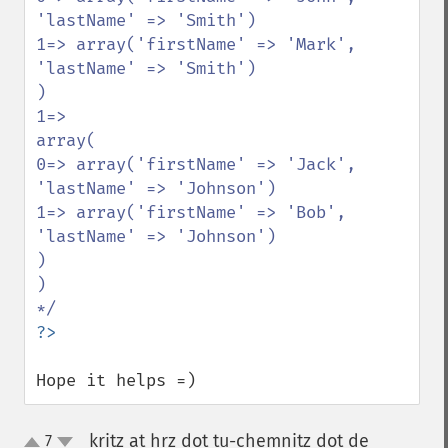
'lastName' => 'Smith')

1=> array('firstName' => 'Mark', 
'lastName' => 'Smith')

)

1=>

array(

0=> array('firstName' => 'Jack', 
'lastName' => 'Johnson')

1=> array('firstName' => 'Bob', 
'lastName' => 'Johnson')

)

)

Hope it helps =)
kritz at hrz dot tu-chemnitz dot de
7
¶