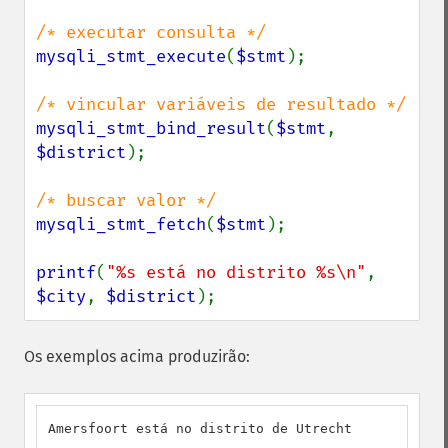
mysqli_stmt_execute
(
$stmt
);

mysqli_stmt_bind_result
(
$stmt
, 
$district
);

mysqli_stmt_fetch
(
$stmt
);

printf
(
"%s está no distrito %s\n"
, 
$city
, 
$district
);
Os exemplos acima produzirão:
Amersfoort está no distrito de Utrecht