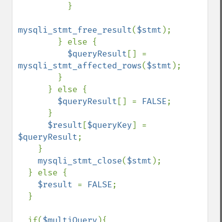
          }

mysqli_stmt_free_result
(
$stmt
);

        } else {

$queryResult
[] = 
mysqli_stmt_affected_rows
(
$stmt
);

        }

      } else {

$queryResult
[] = 
FALSE
;

      } 

$result
[
$queryKey
] = 
$queryResult
;

    }

mysqli_stmt_close
(
$stmt
);   

  } else {

$result 
= 
FALSE
;

  }

  if(
$multiQuery
){
