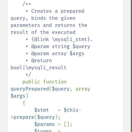
/**

     * Creates a prepared 
query, binds the given 
parameters and returns the 
result of the executed

     * {@link \mysqli_stmt}.

     * @param string $query

     * @param array $args

     * @return 
bool|\mysqli_result

     */

public function 
queryPrepared
(
$query
, array 
$args
)

    {

$stmt   
= 
$this
-
>
prepare
(
$query
);

$params 
= [];

$types  
= 