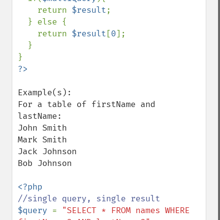
    return 
$result
;

  } else {

    return 
$result
[
0
];

  }

Example(s):

For a table of firstName and 
lastName:

John Smith

Mark Smith

Jack Johnson

Bob Johnson

$query 
= 
"SELECT * FROM names WHERE 