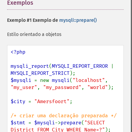
Exemplos
¶
Exemplo #1 Exemplo de
mysqli::prepare()
Estilo orientado a objetos
<?php

mysqli_report
(
MYSQLI_REPORT_ERROR 
| 
MYSQLI_REPORT_STRICT
$mysqli 
= new 
mysqli
(
"localhost"
, 
"my_user"
, 
"my_password"
, 
"world"
);

$city 
= 
"Amersfoort"
;

$stmt 
= 
$mysqli
->
prepare
(
"SELECT 
District FROM City WHERE Name=?"
);
