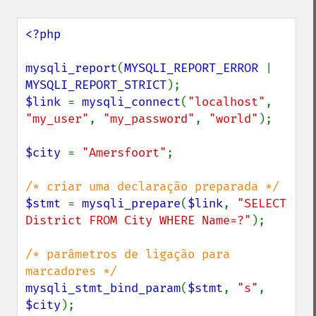
<?php

mysqli_report
(
MYSQLI_REPORT_ERROR 
| 
MYSQLI_REPORT_STRICT
$link 
= 
mysqli_connect
(
"localhost"
, 
"my_user"
, 
"my_password"
, 
"world"
);

$city 
= 
"Amersfoort"
;

$stmt 
= 
mysqli_prepare
(
$link
, 
"SELECT 
District FROM City WHERE Name=?"
);

/* parâmetros de ligação para 
mysqli_stmt_bind_param
(
$stmt
, 
"s"
, 
$city
);
