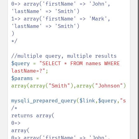
0=> array('firstName' => 'John', 
'lastName' => 'Smith')

1=> array('firstName' => 'Mark', 
'lastName' => 'Smith')

)

*/

$query 
= 
"SELECT * FROM names WHERE 
lastName=?"
$params 
= 
array(array(
"Smith"
),array(
"Johnson"
));

mysqli_prepared_query
(
$link
,
$query
,
"s"
,
$p
/*

returns array(

0=>

array(

0=> array('firstName' => 'John', 