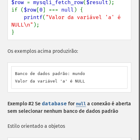
$row 
= 
mysqli_fetch_row
(
$result
);

if (
$row
[
0
] === 
null
) {

printf
(
"Valor da variável 'a' é 
NULL\n"
);

}
Os exemplos acima produzirão:
Banco de dados padrão: mundo

Valor da variável 'a' é NULL
Exemplo #2 Se
database
for
a conexão é aberta
null
sem selecionar nenhum banco de dados padrão
Estilo orientado a objetos