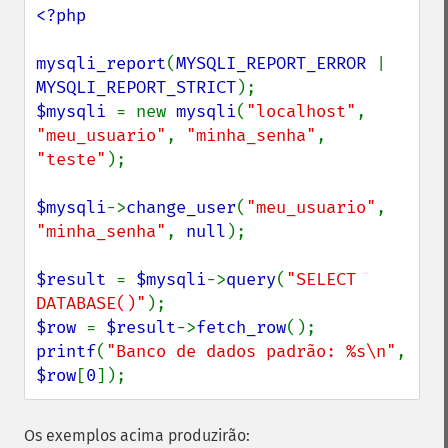
<?php

mysqli_report
(
MYSQLI_REPORT_ERROR 
| 
MYSQLI_REPORT_STRICT
$mysqli 
= new 
mysqli
(
"localhost"
, 
"meu_usuario"
, 
"minha_senha"
, 
"teste"
);

$mysqli
->
change_user
(
"meu_usuario"
, 
"minha_senha"
, 
null
);

$result 
= 
$mysqli
->
query
(
"SELECT 
DATABASE()"
$row 
= 
$result
->
fetch_row
printf
(
"Banco de dados padrão: %s\n"
, 
$row
[
0
]);
Os exemplos acima produzirão: