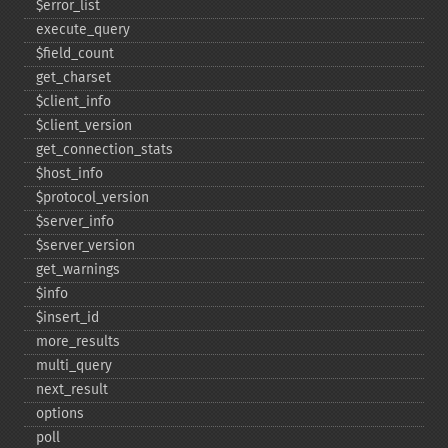
$error_​list
execute_​query
$field_​count
get_​charset
$client_​info
$client_​version
get_​connection_​stats
$host_​info
$protocol_​version
$server_​info
$server_​version
get_​warnings
$info
$insert_​id
more_​results
multi_​query
next_​result
options
poll