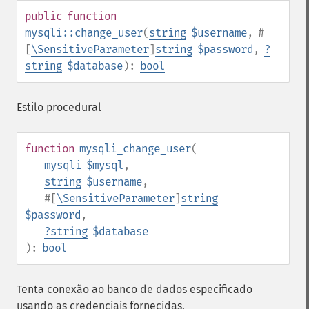
public
function
mysqli::change_user
(
string
$username
,
#
[
\SensitiveParameter
]
string
$password
,
?
string
$database
):
bool
Estilo procedural
function
mysqli_change_user
(
mysqli
$mysql
,
string
$username
,
#[
\SensitiveParameter
]
string
$password
,
?
string
$database
):
bool
Tenta conexão ao banco de dados especificado
usando as credenciais fornecidas.