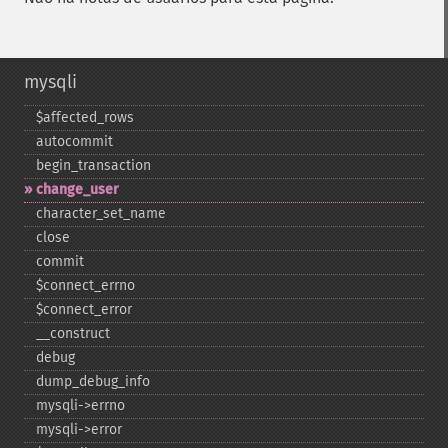
mysqli
$affected_​rows
autocommit
begin_​transaction
change_​user
character_​set_​name
close
commit
$connect_​errno
$connect_​error
_​_​construct
debug
dump_​debug_​info
mysqli-​>errno
mysqli-​>error