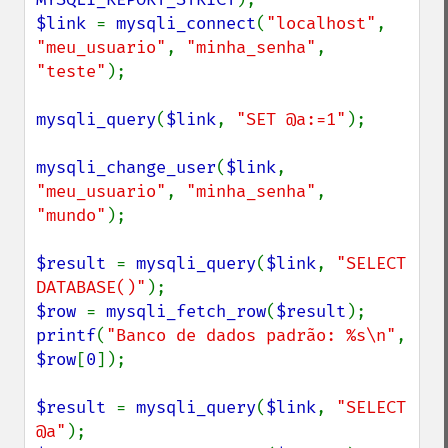
$link 
= 
mysqli_connect
(
"localhost"
, 
"meu_usuario"
, 
"minha_senha"
, 
"teste"
);

mysqli_query
(
$link
, 
"SET @a:=1"
);

mysqli_change_user
(
$link
, 
"meu_usuario"
, 
"minha_senha"
, 
"mundo"
);

$result 
= 
mysqli_query
(
$link
, 
"SELECT 
DATABASE()"
$row 
= 
mysqli_fetch_row
(
$result
printf
(
"Banco de dados padrão: %s\n"
, 
$row
[
0
]);

$result 
= 
mysqli_query
(
$link
, 
"SELECT 
@a"