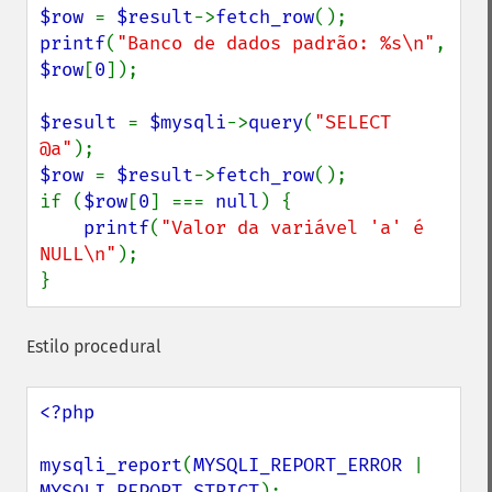
$row 
= 
$result
->
fetch_row
printf
(
"Banco de dados padrão: %s\n"
, 
$row
[
0
]);

$result 
= 
$mysqli
->
query
(
"SELECT 
@a"
$row 
= 
$result
->
fetch_row
();

if (
$row
[
0
] === 
null
) {

printf
(
"Valor da variável 'a' é 
NULL\n"
);

}
Estilo procedural
<?php

mysqli_report
(
MYSQLI_REPORT_ERROR 
| 
MYSQLI_REPORT_STRICT