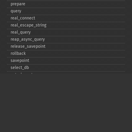
prepare
query
real_​connect
real_​escape_​string
real_​query
reap_​async_​query
release_​savepoint
rollback
savepoint
select_​db
set_​charset
$sqlstate
ssl_​set
stat
stmt_​init
store_​result
$thread_​id
thread_​safe
use_​result