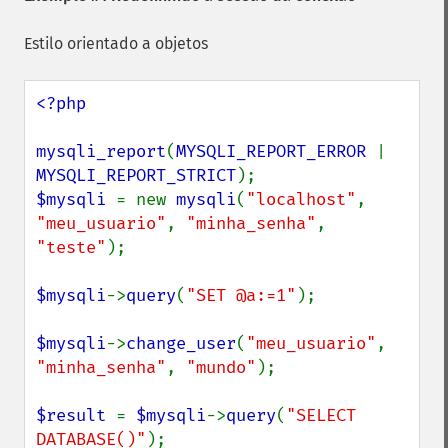
Estilo orientado a objetos
<?php

mysqli_report
(
MYSQLI_REPORT_ERROR 
| 
MYSQLI_REPORT_STRICT
$mysqli 
= new 
mysqli
(
"localhost"
, 
"meu_usuario"
, 
"minha_senha"
, 
"teste"
);

$mysqli
->
query
(
"SET @a:=1"
);

$mysqli
->
change_user
(
"meu_usuario"
, 
"minha_senha"
, 
"mundo"
);

$result 
= 
$mysqli
->
query
(
"SELECT 
DATABASE()"