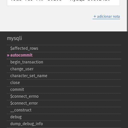
＋
adicionar nota
mysqli
$affected_​rows
autocommit
begin_​transaction
change_​user
character_​set_​name
close
commit
$connect_​errno
$connect_​error
_​_​construct
debug
dump_​debug_​info