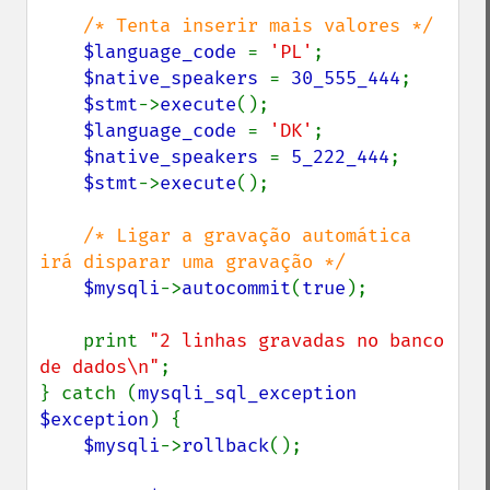
/* Tenta inserir mais valores */

$language_code 
= 
'PL'
;

$native_speakers 
= 
30_555_444
;

$stmt
->
execute
();

$language_code 
= 
'DK'
;

$native_speakers 
= 
5_222_444
;

$stmt
->
execute
();

/* Ligar a gravação automática 
irá disparar uma gravação */

$mysqli
->
autocommit
(
true
);

    print 
"2 linhas gravadas no banco 
de dados\n"
;

} catch (
mysqli_sql_exception 
$exception
) {

$mysqli
->
rollback
();
