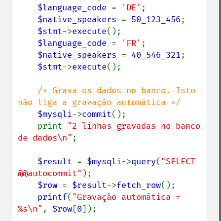
$language_code 
= 
'DE'
;

$native_speakers 
= 
50_123_456
;

$stmt
->
execute
();

$language_code 
= 
'FR'
;

$native_speakers 
= 
40_546_321
;

$stmt
->
execute
();

/* Grava os dados no banco. Isto 
não liga a gravação automática */

$mysqli
->
commit
();

    print 
"2 linhas gravadas no banco 
de dados\n"
;

$result 
= 
$mysqli
->
query
(
"SELECT 
@@autocommit"
);

$row 
= 
$result
->
fetch_row
();

printf
(
"Gravação automática = 
%s\n"
, 
$row
[
0
]);
