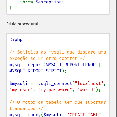
    throw 
$exception
;

}
Estilo procedural
<?php

/* Solicita ao mysqli que dispare uma 
mysqli_report
(
MYSQLI_REPORT_ERROR 
| 
MYSQLI_REPORT_STRICT
);

$mysqli 
= 
mysqli_connect
(
"localhost"
, 
"my_user"
, 
"my_password"
, 
"world"
);

/* O motor da tabela tem que suportar 
mysqli_query
(
$mysqli
, 
"CREATE TABLE 