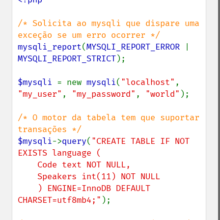
/* Solicita ao mysqli que dispare uma 
mysqli_report
(
MYSQLI_REPORT_ERROR 
| 
MYSQLI_REPORT_STRICT
);

$mysqli 
= new 
mysqli
(
"localhost"
, 
"my_user"
, 
"my_password"
, 
"world"
);

/* O motor da tabela tem que suportar 
$mysqli
->
query
(
"CREATE TABLE IF NOT 
EXISTS language (

    Code text NOT NULL,

    Speakers int(11) NOT NULL

    ) ENGINE=InnoDB DEFAULT 
CHARSET=utf8mb4;"
);
