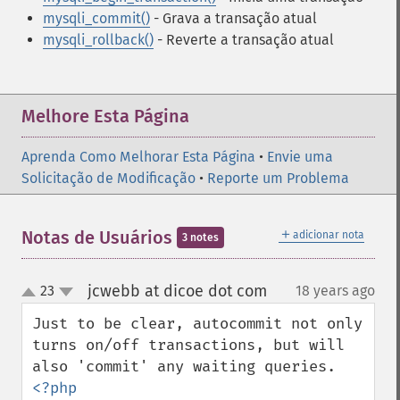
mysqli_commit()
- Grava a transação atual
mysqli_rollback()
- Reverte a transação atual
Melhore Esta Página
Aprenda Como Melhorar Esta Página
•
Envie uma
Solicitação de Modificação
•
Reporte um Problema
＋
Notas de Usuários
adicionar nota
3 notes
jcwebb at dicoe dot com
23
18 years ago
¶
up
down
Just to be clear, autocommit not only 
turns on/off transactions, but will 
<?php
