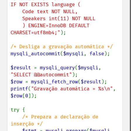
IF NOT EXISTS language (

    Code text NOT NULL,

    Speakers int(11) NOT NULL

    ) ENGINE=InnoDB DEFAULT 
CHARSET=utf8mb4;"
);

mysqli_autocommit
(
$mysqli
, 
false
);

$result 
= 
mysqli_query
(
$mysqli
, 
"SELECT @@autocommit"
$row 
= 
mysqli_fetch_row
(
$result
printf
(
"Gravação automática = %s\n"
, 
$row
[
0
]);

try {

/* Prepara a declaração de 
inserção */

$stmt 
= 
mysqli_prepare
(
$mysqli
, 