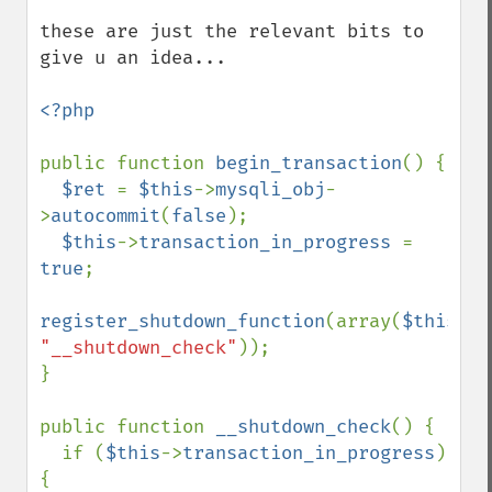
these are just the relevant bits to 
give u an idea...

<?php 

public function 
begin_transaction
() {

$ret 
= 
$this
->
mysqli_obj
-
>
autocommit
(
false
);

$this
->
transaction_in_progress 
= 
true
;

register_shutdown_function
(array(
$this
, 
"__shutdown_check"
));

}

public function 
__shutdown_check
() {

  if (
$this
->
transaction_in_progress
) 
{
