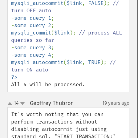
mysqli_autocommit
(
$link
, 
FALSE
); 
// 
-
some query 1
;

-
some query 2
mysqli_commit
(
$link
); 
// process ALL 
-
some query 3
;

-
some query 4
mysqli_autocommit
(
$link
, 
TRUE
); 
// 
All 4 will be processed.
Geoffrey Thubron
14
19 years ago
¶
up
down
It's worth noting that you can 
perform transactions without 
disabling autocommit just using 
standard sql. "START TRANSACTION;" 