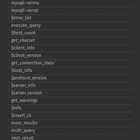
mysqli-​>errno
mysqli-​>error
$error_​list
execute_​query
$field_​count
get_​charset
$client_​info
$client_​version
get_​connection_​stats
$host_​info
$protocol_​version
$server_​info
$server_​version
get_​warnings
$info
$insert_​id
more_​results
multi_​query
next_​result