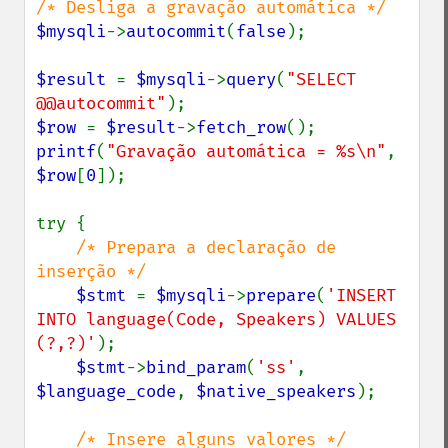
$mysqli
->
autocommit
(
false
);

$result 
= 
$mysqli
->
query
(
"SELECT 
@@autocommit"
$row 
= 
$result
->
fetch_row
printf
(
"Gravação automática = %s\n"
, 
$row
[
0
]);

try {

/* Prepara a declaração de 
inserção */

$stmt 
= 
$mysqli
->
prepare
(
'INSERT 
INTO language(Code, Speakers) VALUES 
(?,?)'
);

$stmt
->
bind_param
(
'ss'
, 
$language_code
, 
$native_speakers
);

/* Insere alguns valores */
