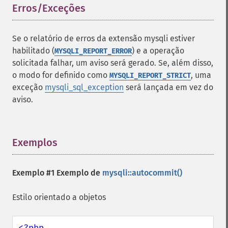
Erros/Exceções
¶
Se o relatório de erros da extensão mysqli estiver
habilitado (
) e a operação
MYSQLI_REPORT_ERROR
solicitada falhar, um aviso será gerado. Se, além disso,
o modo for definido como
, uma
MYSQLI_REPORT_STRICT
exceção
mysqli_sql_exception
será lançada em vez do
aviso.
Exemplos
¶
Exemplo #1 Exemplo de
mysqli::autocommit()
Estilo orientado a objetos
<?php
