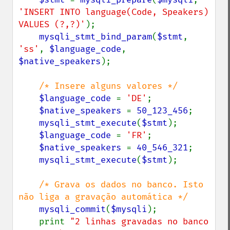
'INSERT INTO language(Code, Speakers) 
VALUES (?,?)'
);

mysqli_stmt_bind_param
(
$stmt
, 
'ss'
, 
$language_code
, 
$native_speakers
);

/* Insere alguns valores */

$language_code 
= 
'DE'
;

$native_speakers 
= 
50_123_456
;

mysqli_stmt_execute
(
$stmt
);

$language_code 
= 
'FR'
;

$native_speakers 
= 
40_546_321
;

mysqli_stmt_execute
(
$stmt
);

/* Grava os dados no banco. Isto 
não liga a gravação automática */

mysqli_commit
(
$mysqli
);

    print 
"2 linhas gravadas no banco 