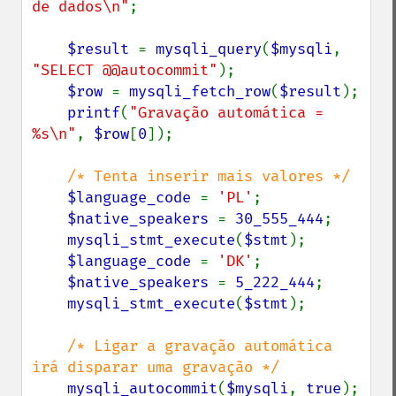
de dados\n"
;

$result 
= 
mysqli_query
(
$mysqli
, 
"SELECT @@autocommit"
);

$row 
= 
mysqli_fetch_row
(
$result
);

printf
(
"Gravação automática = 
%s\n"
, 
$row
[
0
]);

/* Tenta inserir mais valores */

$language_code 
= 
'PL'
;

$native_speakers 
= 
30_555_444
;

mysqli_stmt_execute
(
$stmt
);

$language_code 
= 
'DK'
;

$native_speakers 
= 
5_222_444
;

mysqli_stmt_execute
(
$stmt
);

/* Ligar a gravação automática 
irá disparar uma gravação */

mysqli_autocommit
(
$mysqli
, 
true
);
