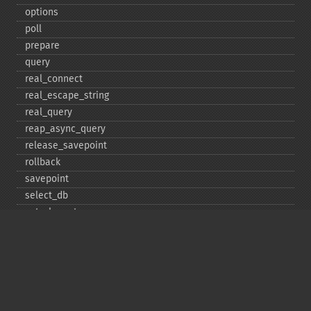
options
poll
prepare
query
real_​connect
real_​escape_​string
real_​query
reap_​async_​query
release_​savepoint
rollback
savepoint
select_​db
set_​charset
$sqlstate
ssl_​set
stat
stmt_​init
store_​result