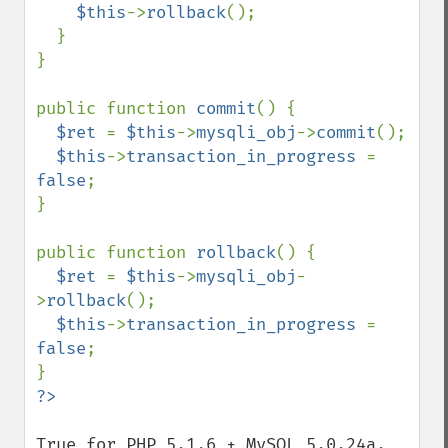
$this
->
rollback
();

  }

}

public function 
commit
() {

$ret 
= 
$this
->
mysqli_obj
->
commit
();

$this
->
transaction_in_progress 
= 
false
;

}

public function 
rollback
() {

$ret 
= 
$this
->
mysqli_obj
-
>
rollback
();

$this
->
transaction_in_progress 
= 
false
;

True for PHP 5.1.6 + MySQL 5.0.24a.