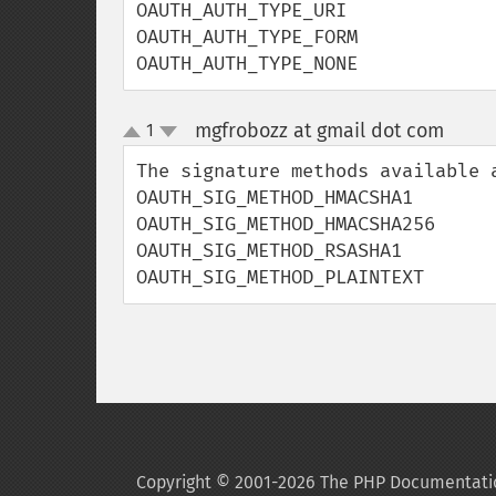
OAUTH_AUTH_TYPE_URI

OAUTH_AUTH_TYPE_FORM

OAUTH_AUTH_TYPE_NONE
mgfrobozz at gmail dot com
1
¶
up
down
The signature methods available a
OAUTH_SIG_METHOD_HMACSHA1

OAUTH_SIG_METHOD_HMACSHA256

OAUTH_SIG_METHOD_RSASHA1

OAUTH_SIG_METHOD_PLAINTEXT
Copyright © 2001-2026 The PHP Documentati