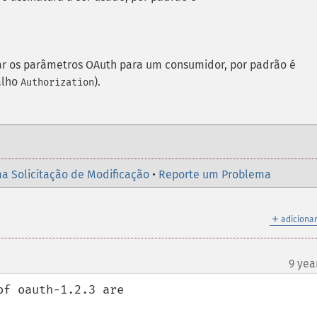
ar os parâmetros OAuth para um consumidor, por padrão é
alho
).
Authorization
a Solicitação de Modificação
•
Reporte um Problema
＋
adicionar
9 yea
f oauth-1.2.3 are
