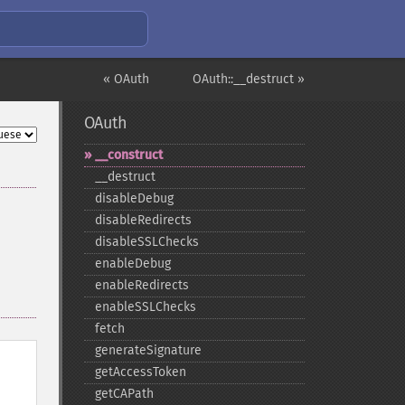
« OAuth
OAuth::__destruct »
OAuth
_​_​construct
_​_​destruct
disableDebug
disableRedirects
disableSSLChecks
enableDebug
enableRedirects
enableSSLChecks
fetch
generateSignature
getAccessToken
getCAPath