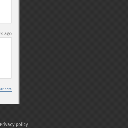
rs ago
nar nota
Privacy policy