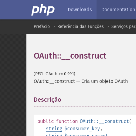
Downloads
Documentation
Prefácio
Referência das Funções
Serviços pa
OAuth::__construct
(PECL OAuth >= 0.99.1)
OAuth::__construct
—
Cria um objeto OAuth
Descrição
¶
public
function
OAuth::__construct
(
string
$consumer_key
,
string
$consumer_secret
,