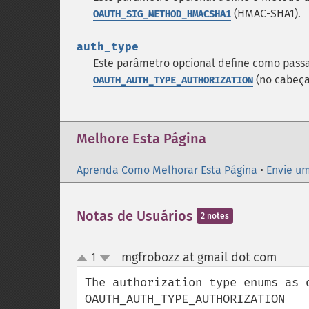
(HMAC-SHA1).
OAUTH_SIG_METHOD_HMACSHA1
auth_type
Este parâmetro opcional define como pass
(no cabeç
OAUTH_AUTH_TYPE_AUTHORIZATION
Melhore Esta Página
Aprenda Como Melhorar Esta Página
•
Envie um
Notas de Usuários
2 notes
mgfrobozz at gmail dot com
1
¶
up
down
The authorization type enums as o
OAUTH_AUTH_TYPE_AUTHORIZATION
