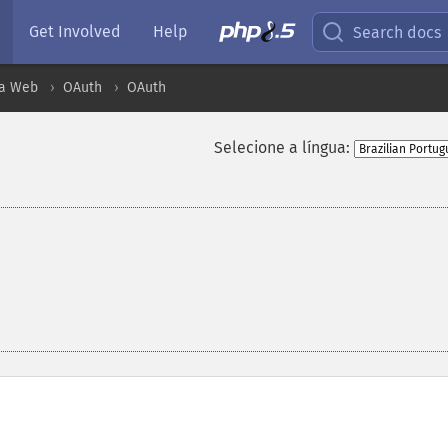
Get Involved
Help
Search docs
ra Web
OAuth
OAuth
Selecione a língua: