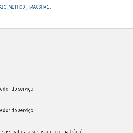
SIG_METHOD_HMACSHA1
,
edor do serviço.
edor do serviço.
e assinatura a ser usado, por padrão é