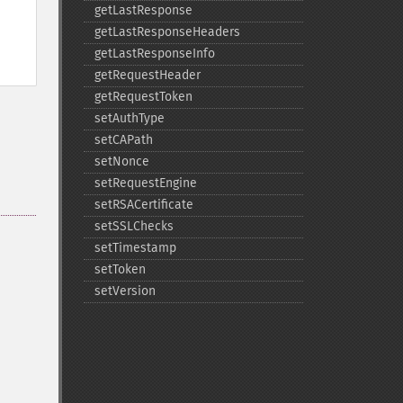
getLastResponse
getLastResponseHeaders
getLastResponseInfo
getRequestHeader
getRequestToken
setAuthType
setCAPath
setNonce
setRequestEngine
setRSACertificate
setSSLChecks
setTimestamp
setToken
setVersion