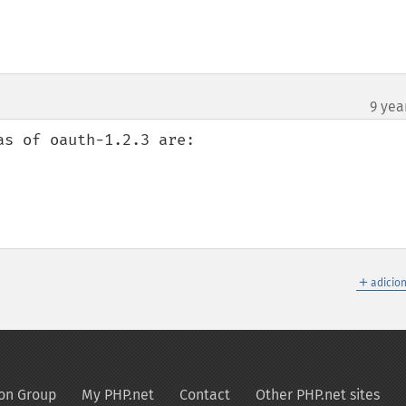
9 yea
s of oauth-1.2.3 are:

＋
adicio
on Group
My PHP.net
Contact
Other PHP.net sites