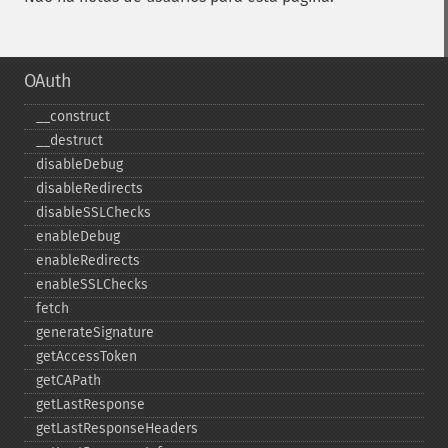
OAuth
_​_​construct
_​_​destruct
disableDebug
disableRedirects
disableSSLChecks
enableDebug
enableRedirects
enableSSLChecks
fetch
generateSignature
getAccessToken
getCAPath
getLastResponse
getLastResponseHeaders