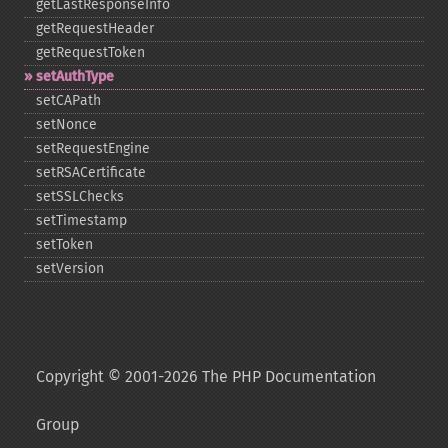
getLastResponseInfo
getRequestHeader
getRequestToken
setAuthType
setCAPath
setNonce
setRequestEngine
setRSACertificate
setSSLChecks
setTimestamp
setToken
setVersion
Copyright © 2001-2026 The PHP Documentation
Group