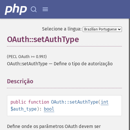
Selecione a língua:
OAuth::setAuthType
(PECL OAuth >= 0.99.1)
OAuth::setAuthType
—
Define o tipo de autorização
Descrição
¶
public
function
OAuth::setAuthType
(
int
$auth_type
):
bool
Define onde os parâmetros OAuth devem ser