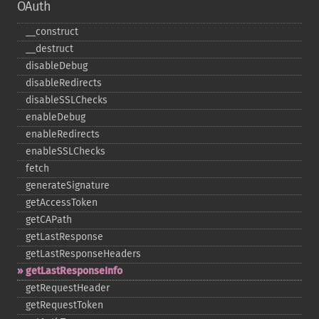
OAuth
_​_​construct
_​_​destruct
disableDebug
disableRedirects
disableSSLChecks
enableDebug
enableRedirects
enableSSLChecks
fetch
generateSignature
getAccessToken
getCAPath
getLastResponse
getLastResponseHeaders
getLastResponseInfo
getRequestHeader
getRequestToken