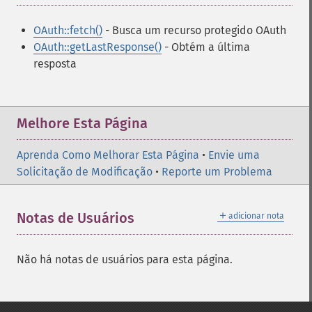
OAuth::fetch()
- Busca um recurso protegido OAuth
OAuth::getLastResponse()
- Obtém a última
resposta
Melhore Esta Página
Aprenda Como Melhorar Esta Página
•
Envie uma
Solicitação de Modificação
•
Reporte um Problema
＋
Notas de Usuários
adicionar nota
Não há notas de usuários para esta página.