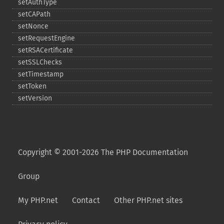
setAuthType
setCAPath
setNonce
setRequestEngine
setRSACertificate
setSSLChecks
setTimestamp
setToken
setVersion
Copyright © 2001-2026 The PHP Documentation
Group
My PHP.net
Contact
Other PHP.net sites