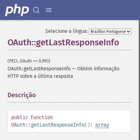
Selecione a língua:
OAuth::getLastResponseInfo
(PECL OAuth >= 0.99.1)
OAuth::getLastResponseInfo
—
Obtém informação
HTTP sobre a última resposta
Descrição
¶
public
function
OAuth::getLastResponseInfo
():
array