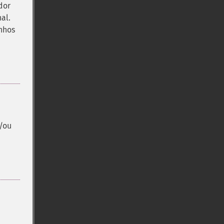
dor
al.
nhos
e/ou