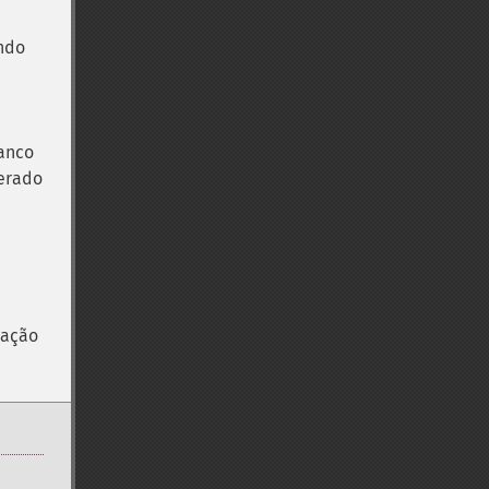
ndo
banco
terado
cação