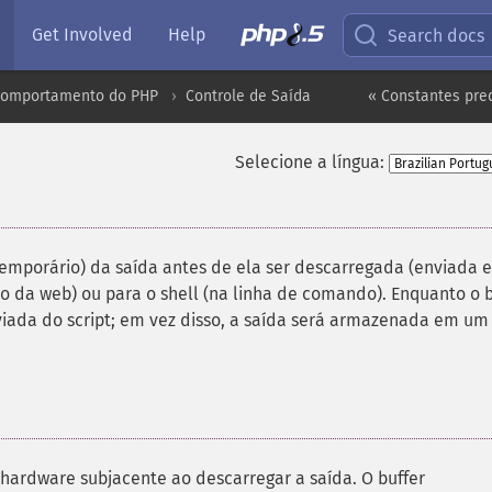
Get Involved
Help
Search docs
comportamento do PHP
Controle de Saída
« Constantes pre
Selecione a língua:
emporário) da saída antes de ela ser descarregada (enviada e
 da web) ou para o shell (na linha de comando). Enquanto o b
viada do script; em vez disso, a saída será armazenada em um
hardware subjacente ao descarregar a saída. O buffer