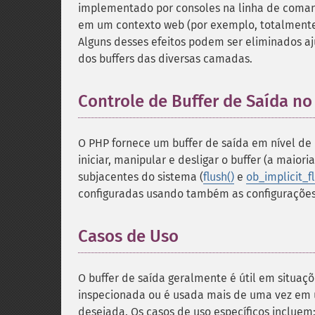
implementado por consoles na linha de comand
em um contexto web (por exemplo, totalmente b
Alguns desses efeitos podem ser eliminados a
dos buffers das diversas camadas.
Controle de Buffer de Saída n
O PHP fornece um buffer de saída em nível d
iniciar, manipular e desligar o buffer (a maior
subjacentes do sistema (
flush()
e
ob_implicit_fl
configuradas usando também as configuraçõe
Casos de Uso
O buffer de saída geralmente é útil em situa
inspecionada ou é usada mais de uma vez em u
desejada. Os casos de uso específicos incluem