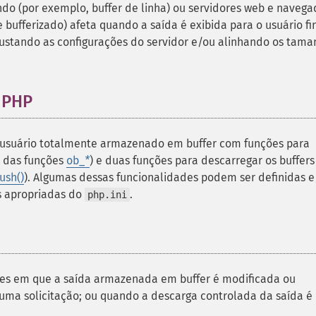
o (por exemplo, buffer de linha) ou servidores web e navega
ufferizado) afeta quando a saída é exibida para o usuário fin
justando as configurações do servidor e/ou alinhando os tama
o PHP
e usuário totalmente armazenado em buffer com funções para
ia das funções
ob_
*
) e duas funções para descarregar os buffers
ush()
). Algumas dessas funcionalidades podem ser definidas 
s apropriadas do
.
php.ini
ções em que a saída armazenada em buffer é modificada ou
ma solicitação; ou quando a descarga controlada da saída é
: