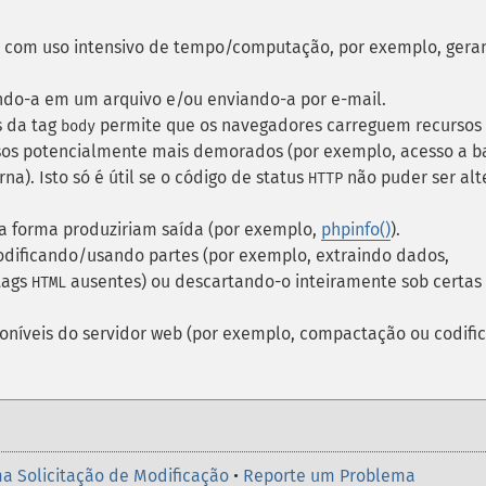
s com uso intensivo de tempo/computação, por exemplo, gera
ando-a em um arquivo e/ou enviando-a por e-mail.
s da tag
permite que os navegadores carreguem recursos
body
ssos potencialmente mais demorados (por exemplo, acesso a 
a). Isto só é útil se o código de status
não puder ser al
HTTP
ra forma produziriam saída (por exemplo,
phpinfo()
).
modificando/usando partes (por exemplo, extraindo dados,
tags
ausentes) ou descartando-o inteiramente sob certas
HTML
oníveis do servidor web (por exemplo, compactação ou codifi
a Solicitação de Modificação
•
Reporte um Problema