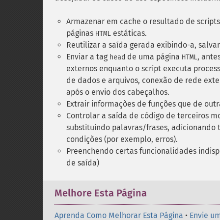
Armazenar em cache o resultado de script
páginas
estáticas.
HTML
Reutilizar a saída gerada exibindo-a, salv
Enviar a tag
de uma página
, ante
head
HTML
externos enquanto o script executa proce
de dados e arquivos, conexão de rede extern
após o envio dos cabeçalhos.
Extrair informações de funções que de out
Controlar a saída de código de terceiros 
substituindo palavras/frases, adicionando 
condições (por exemplo, erros).
Preenchendo certas funcionalidades indisp
de saída)
Melhore Esta Página
Aprenda Como Melhorar Esta Página
•
Envie um