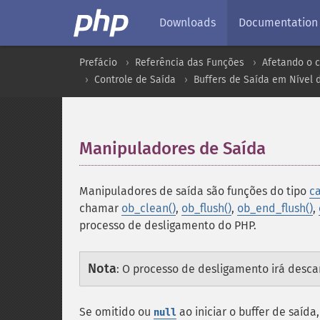
Downloads
Documentation
Prefácio
Referência das Funções
Afetando o 
Controle de Saída
Buffers de Saída em Nível 
Manipuladores de Saída
¶
Manipuladores de saída são funções do tipo
ca
chamar
ob_clean()
,
ob_flush()
,
ob_end_flush()
,
processo de desligamento do PHP.
Nota
:
O processo de desligamento irá desca
Se omitido ou
ao iniciar o buffer de saída
null