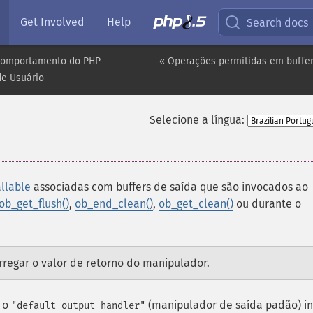
Get Involved
Help
Search docs
comportamento do PHP
« Operações permitidas em buffe
de Usuário
Selecione a língua:
llable
associadas com buffers de saída que são invocados ao
ob_get_flush()
,
ob_end_clean()
,
ob_get_clean()
ou durante o
rregar o valor de retorno do manipulador.
, o
(manipulador de saída padão) i
"default output handler"