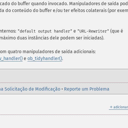
icado do buffer quando invocado. Manipuladores de saída po
da do conteúdo do buffer e/ou ter efeitos colaterais (por exem
nternos:
e
(que é
"default output handler"
"URL-Rewriter"
 máximo duas instâncias dele podem ser iniciadas).
com quatro manipuladores de saída adicionais:
v_handler()
e
ob_tidyhandler()
.
a Solicitação de Modificação
•
Reporte um Problema
＋
adicionar