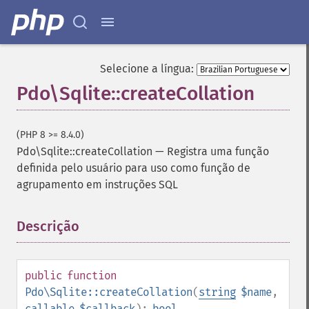
Selecione a língua:
Pdo\Sqlite::createCollation
(PHP 8 >= 8.4.0)
Pdo\Sqlite::createCollation
—
Registra uma função
definida pelo usuário para uso como função de
agrupamento em instruções SQL
Descrição
¶
public
function
Pdo\Sqlite::createCollation
(
string
$name
,
callable
$callback
):
bool