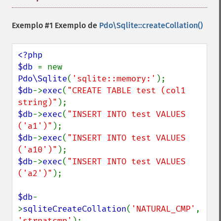
Exemplo #1 Exemplo de
Pdo\Sqlite::createCollation()
<?php

$db 
= new 
Pdo\Sqlite
(
'sqlite::memory:'
$db
->
exec
(
"CREATE TABLE test (col1 
string)"
$db
->
exec
(
"INSERT INTO test VALUES 
('a1')"
$db
->
exec
(
"INSERT INTO test VALUES 
('a10')"
$db
->
exec
(
"INSERT INTO test VALUES 
('a2')"
);

$db
-
>
sqliteCreateCollation
(
'NATURAL_CMP'
, 
'strnatcmp'
);
