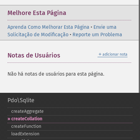
Melhore Esta Página
Aprenda Como Melhorar Esta Página
•
Envie uma
Solicitação de Modificação
•
Reporte um Problema
＋
Notas de Usuários
adicionar nota
Não há notas de usuários para esta página.
Pdo\Sqlite
createAggregate
createCollation
createFunction
loadExtension