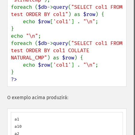
foreach (
$db
->
query
(
"SELECT col1 FROM 
test ORDER BY col1"
) as 
$row
) {

    echo 
$row
[
'col1'
] . 
"\n"
;

}

echo 
"\n"
;

foreach (
$db
->
query
(
"SELECT col1 FROM 
test ORDER BY col1 COLLATE 
NATURAL_CMP"
) as 
$row
) {

    echo 
$row
[
'col1'
] . 
"\n"
;

?>
O exemplo acima produzirá:
a1

a10

a2
