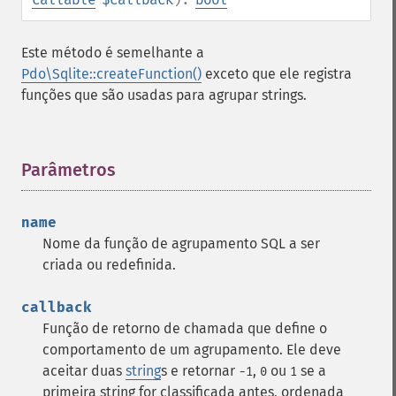
Este método é semelhante a
Pdo\Sqlite::createFunction()
exceto que ele registra
funções que são usadas para agrupar strings.
Parâmetros
¶
name
Nome da função de agrupamento SQL a ser
criada ou redefinida.
callback
Função de retorno de chamada que define o
comportamento de um agrupamento. Ele deve
aceitar duas
string
s e retornar
,
ou
se a
-1
0
1
primeira string for classificada antes, ordenada