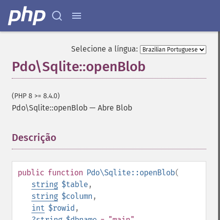
Selecione a língua:
Pdo\Sqlite::openBlob
(PHP 8 >= 8.4.0)
Pdo\Sqlite::openBlob
—
Abre Blob
Descrição
¶
public
function
Pdo\Sqlite::openBlob
(
string
$table
,
string
$column
,
int
$rowid
,
?
string
$dbname
= "main"
,