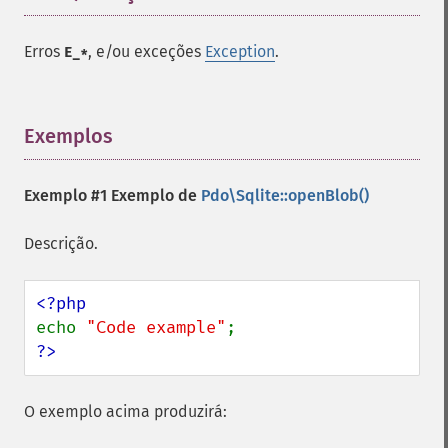
Erros
, e/ou exceções
Exception
.
E_*
Exemplos
¶
Exemplo #1 Exemplo de
Pdo\Sqlite::openBlob()
Descrição.
echo 
"Code example"
?>
O exemplo acima produzirá: