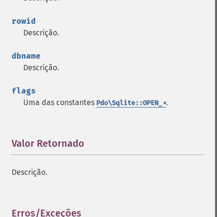
rowid
Descrição.
dbname
Descrição.
flags
Uma das constantes
.
Pdo\Sqlite::OPEN_
*
Valor Retornado
¶
Descrição.
Erros/Exceções
¶