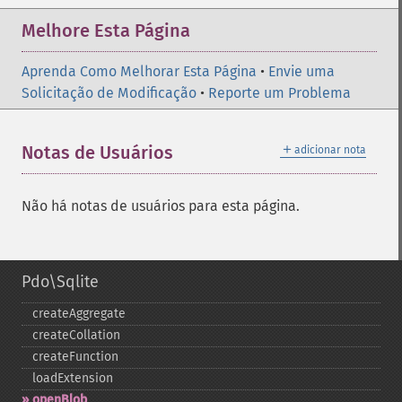
Melhore Esta Página
Aprenda Como Melhorar Esta Página
•
Envie uma
Solicitação de Modificação
•
Reporte um Problema
＋
Notas de Usuários
adicionar nota
Não há notas de usuários para esta página.
Pdo\Sqlite
createAggregate
createCollation
createFunction
loadExtension
openBlob