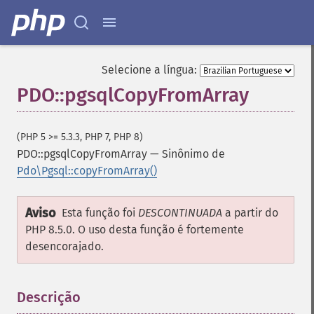
Selecione a língua:
PDO::pgsqlCopyFromArray
(PHP 5 >= 5.3.3, PHP 7, PHP 8)
PDO::pgsqlCopyFromArray
—
Sinônimo de
Pdo\Pgsql::copyFromArray()
Aviso
Esta função foi
DESCONTINUADA
a partir do
PHP 8.5.0. O uso desta função é fortemente
desencorajado.
Descrição
¶