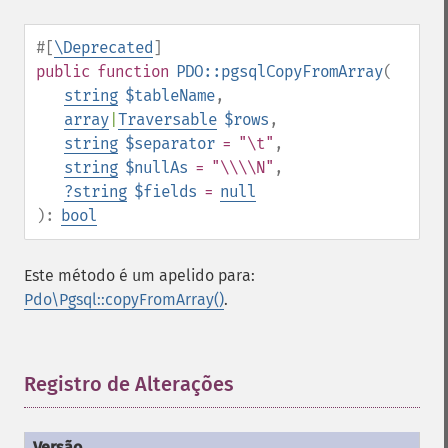
#[
\Deprecated
]
public
function
PDO::pgsqlCopyFromArray
(
string
$tableName
,
array
|
Traversable
$rows
,
string
$separator
= "\t"
,
string
$nullAs
= "\\\\N"
,
?
string
$fields
=
null
):
bool
Este método é um apelido para:
Pdo\Pgsql::copyFromArray()
.
Registro de Alterações
¶