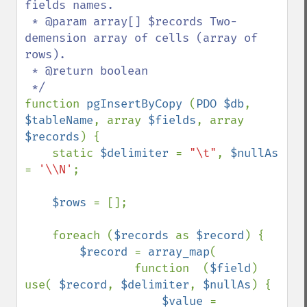
fields names.

 * @param array[] $records Two-
demension array of cells (array of 
rows).

 * @return boolean

function 
pgInsertByCopy 
(
PDO $db
, 
$tableName
, array 
$fields
, array 
$records
) {

    static 
$delimiter 
= 
"\t"
, 
$nullAs 
= 
'\\N'
;

$rows 
= [];

    foreach (
$records 
as 
$record
) {

$record 
= 
array_map
(

                function  (
$field
) 
use( 
$record
, 
$delimiter
, 
$nullAs
) {

$value 
= 