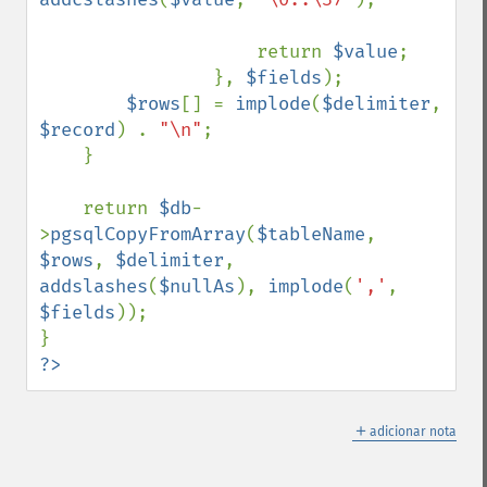
                    return 
$value
;

                }, 
$fields
);

$rows
[] = 
implode
(
$delimiter
, 
$record
) . 
"\n"
;

    }

    return 
$db
-
>
pgsqlCopyFromArray
(
$tableName
, 
$rows
, 
$delimiter
, 
addslashes
(
$nullAs
), 
implode
(
','
, 
$fields
));

?>
＋
adicionar nota