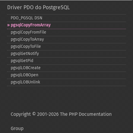
Driver PDO do PostgreSQL
PDO_​PGSQL DSN
pgsqlCopyFromArray
pgsqlCopyFromFile
pgsqlCopyToArray
pgsqlCopyToFile
pgsqlGetNotify
pgsqlGetPid
pgsqlLOBCreate
pgsqlLOBOpen
pgsqlLOBUnlink
Copyright © 2001-2026 The PHP Documentation
Group