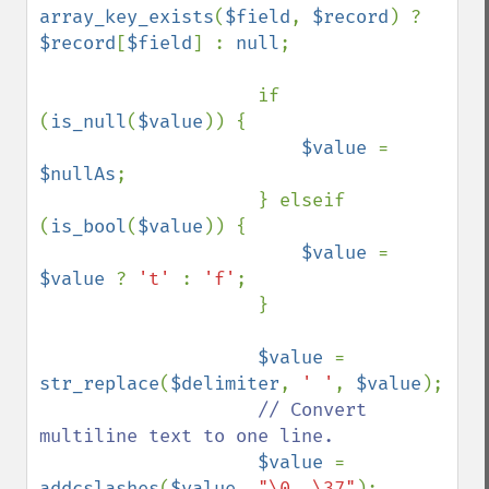
array_key_exists
(
$field
, 
$record
) ? 
$record
[
$field
] : 
null
;

                    if 
(
is_null
(
$value
)) {

$value 
= 
$nullAs
;

                    } elseif 
(
is_bool
(
$value
)) {

$value 
= 
$value 
? 
't' 
: 
'f'
;

                    }

$value 
= 
str_replace
(
$delimiter
, 
' '
, 
$value
);

// Convert 
multiline text to one line.

$value 
= 
addcslashes
(
$value
, 
"\0..\37"
);
