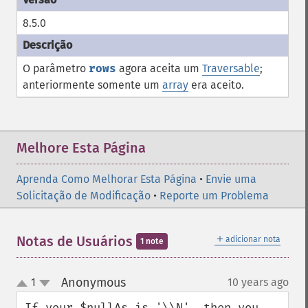
8.5.0
O parâmetro
rows
agora aceita um
Traversable
;
anteriormente somente um
array
era aceito.
Melhore Esta Página
Aprenda Como Melhorar Esta Página
•
Envie uma
Solicitação de Modificação
•
Reporte um Problema
＋
Notas de Usuários
adicionar nota
1 note
Anonymous
1
10 years ago
¶
up
down
If your $nullAs is '\\N', then you 