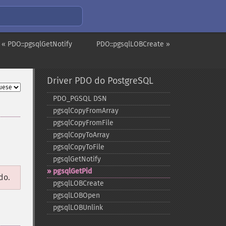
« PDO::pgsqlGetNotify
PDO::pgsqlLOBCreate »
Driver PDO do PostgreSQL
PDO_​PGSQL DSN
pgsqlCopyFromArray
pgsqlCopyFromFile
pgsqlCopyToArray
pgsqlCopyToFile
pgsqlGetNotify
pgsqlGetPid
do.
pgsqlLOBCreate
pgsqlLOBOpen
pgsqlLOBUnlink