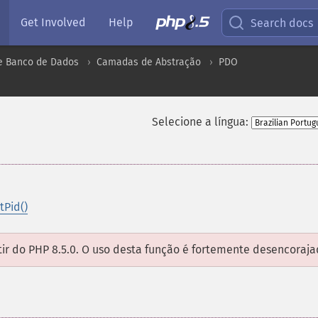
Get Involved
Help
Search docs
e Banco de Dados
Camadas de Abstração
PDO
Selecione a língua:
tPid()
tir do PHP 8.5.0. O uso desta função é fortemente desencoraja