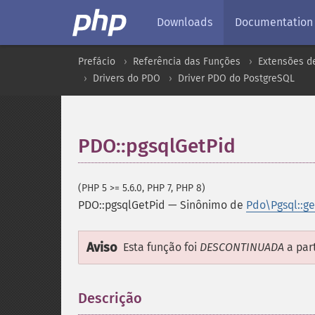
Downloads
Documentation
Prefácio
Referência das Funções
Extensões d
Drivers do PDO
Driver PDO do PostgreSQL
PDO::pgsqlGetPid
(PHP 5 >= 5.6.0, PHP 7, PHP 8)
PDO::pgsqlGetPid
—
Sinônimo de
Pdo\Pgsql::ge
Aviso
Esta função foi
DESCONTINUADA
a par
Descrição
¶