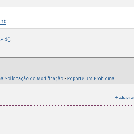
int
Pid()
.
a Solicitação de Modificação
•
Reporte um Problema
＋
adicionar