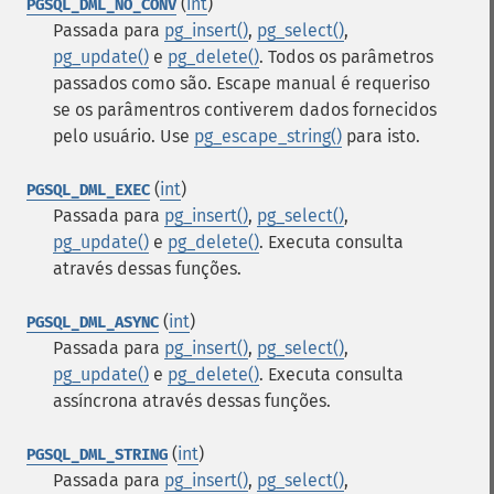
(
int
)
PGSQL_DML_NO_CONV
Passada para
pg_insert()
,
pg_select()
,
pg_update()
e
pg_delete()
. Todos os parâmetros
passados como são. Escape manual é requeriso
se os parâmentros contiverem dados fornecidos
pelo usuário. Use
pg_escape_string()
para isto.
(
int
)
PGSQL_DML_EXEC
Passada para
pg_insert()
,
pg_select()
,
pg_update()
e
pg_delete()
. Executa consulta
através dessas funções.
(
int
)
PGSQL_DML_ASYNC
Passada para
pg_insert()
,
pg_select()
,
pg_update()
e
pg_delete()
. Executa consulta
assíncrona através dessas funções.
(
int
)
PGSQL_DML_STRING
Passada para
pg_insert()
,
pg_select()
,