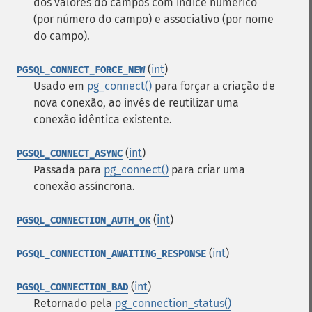
dos valores do campos com índice numérico
(por número do campo) e associativo (por nome
do campo).
(
int
)
PGSQL_CONNECT_FORCE_NEW
Usado em
pg_connect()
para forçar a criação de
nova conexão, ao invés de reutilizar uma
conexão idêntica existente.
(
int
)
PGSQL_CONNECT_ASYNC
Passada para
pg_connect()
para criar uma
conexão assíncrona.
(
int
)
PGSQL_CONNECTION_AUTH_OK
(
int
)
PGSQL_CONNECTION_AWAITING_RESPONSE
(
int
)
PGSQL_CONNECTION_BAD
Retornado pela
pg_connection_status()