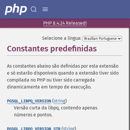
PHP 8.4.24 Released!
Selecione a língua:
Constantes predefinidas
¶
As constantes abaixo são definidas por esta extensão
e só estarão disponíveis quando a extensão tiver sido
compilada no PHP ou tiver sido carregada
dinamicamente em tempo de execução.
(
string
)
PGSQL_LIBPQ_VERSION
Versão curta da libpq, contendo apenas
números e pontos.
(
string
)
PGSQL_LIBPQ_VERSION_STR