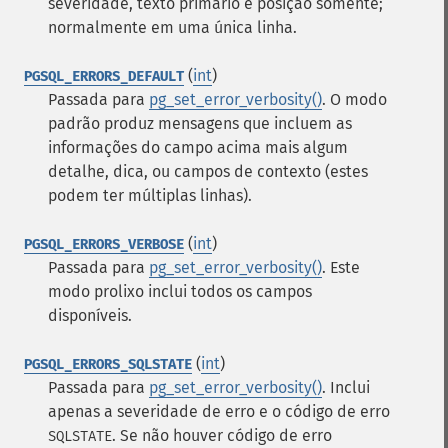
severidade, texto primário e posição somente;
normalmente em uma única linha.
(
int
)
PGSQL_ERRORS_DEFAULT
Passada para
pg_set_error_verbosity()
. O modo
padrão produz mensagens que incluem as
informações do campo acima mais algum
detalhe, dica, ou campos de contexto (estes
podem ter múltiplas linhas).
(
int
)
PGSQL_ERRORS_VERBOSE
Passada para
pg_set_error_verbosity()
. Este
modo prolixo inclui todos os campos
disponíveis.
(
int
)
PGSQL_ERRORS_SQLSTATE
Passada para
pg_set_error_verbosity()
. Inclui
apenas a severidade de erro e o código de erro
. Se não houver código de erro
SQLSTATE