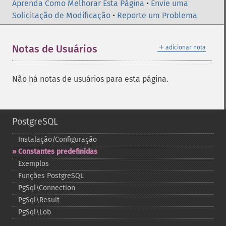
Aprenda Como Melhorar Esta Página
•
Envie uma
Solicitação de Modificação
•
Reporte um Problema
＋
Notas de Usuários
adicionar nota
Não há notas de usuários para esta página.
PostgreSQL
Instalação/Configuração
Constantes predefinidas
Exemplos
Funções PostgreSQL
PgSql\Connection
PgSql\Result
PgSql\Lob