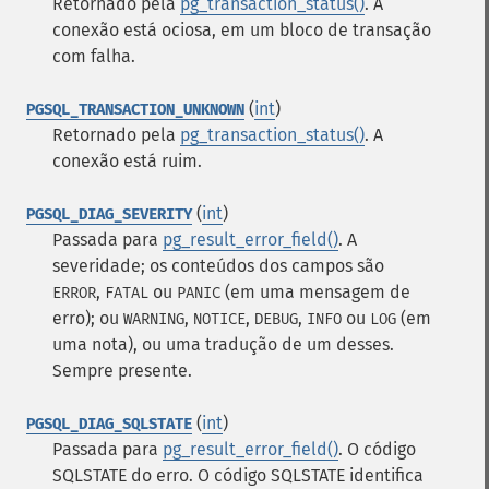
Retornado pela
pg_transaction_status()
. A
conexão está ociosa, em um bloco de transação
com falha.
(
int
)
PGSQL_TRANSACTION_UNKNOWN
Retornado pela
pg_transaction_status()
. A
conexão está ruim.
(
int
)
PGSQL_DIAG_SEVERITY
Passada para
pg_result_error_field()
. A
severidade; os conteúdos dos campos são
,
ou
(em uma mensagem de
ERROR
FATAL
PANIC
erro); ou
,
,
,
ou
(em
WARNING
NOTICE
DEBUG
INFO
LOG
uma nota), ou uma tradução de um desses.
Sempre presente.
(
int
)
PGSQL_DIAG_SQLSTATE
Passada para
pg_result_error_field()
. O código
SQLSTATE do erro. O código SQLSTATE identifica