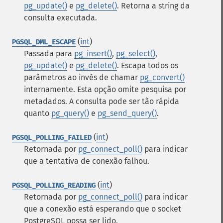
pg_update()
e
pg_delete()
. Retorna a string da
consulta executada.
(
int
)
PGSQL_DML_ESCAPE
Passada para
pg_insert()
,
pg_select()
,
pg_update()
e
pg_delete()
. Escapa todos os
parâmetros ao invés de chamar
pg_convert()
internamente. Esta opção omite pesquisa por
metadados. A consulta pode ser tão rápida
quanto
pg_query()
e
pg_send_query()
.
(
int
)
PGSQL_POLLING_FAILED
Retornada por
pg_connect_poll()
para indicar
que a tentativa de conexão falhou.
(
int
)
PGSQL_POLLING_READING
Retornada por
pg_connect_poll()
para indicar
que a conexão está esperando que o socket
PostgreSQL possa ser lido.