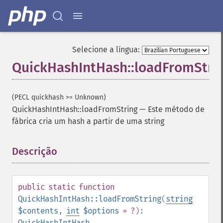
Selecione a língua:
QuickHashIntHash::loadFromStri
(PECL quickhash >= Unknown)
QuickHashIntHash::loadFromString
—
Este método de
fábrica cria um hash a partir de uma string
Descrição
¶
public
static
function
QuickHashIntHash::loadFromString
(
string
$contents
,
int
$options
= ?
):
QuickHashIntHash