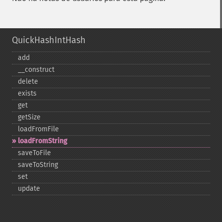
QuickHashIntHash
add
_​_​construct
delete
exists
get
getSize
loadFromFile
loadFromString
saveToFile
saveToString
set
update