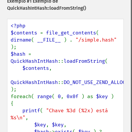
Exemplo #1 Exemplo de
QuickHashIntHash::loadFromString()
<?php

$contents 
= 
file_get_contents
( 
dirname
( 
__FILE__ 
) . 
"/simple.hash" 
$hash 
= 
QuickHashIntHash
::
loadFromString
(

$contents
,

QuickHashIntHash
::
);

foreach( 
range
( 
0
, 
0x0f 
) as 
$key 
)

{

printf
( 
"Chave %3d (%2x) está 
%s\n"
,

$key
, 
$key
,

$hash
->
exists
( 
$key 
) ? 